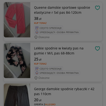
Queene damskie sportowe spodnie
OBSE
elastyczne r 5xl pas 84-120cm
38
zł
KUP TERAZ
CZĘSTO SPRZEDAJE
SPRZEDAJĄCY: OSOBA PRYWATNA
Osieczna
Lekkie spodnie w kwiaty pas na
OBSE
gumie r M/L pas 68-88cm
25
zł
KUP TERAZ
CZĘSTO SPRZEDAJE
SPRZEDAJĄCY: OSOBA PRYWATNA
Osieczna
George damskie spodnie rybaczki r 42
pas 110cm
20
zł
OFERTA Z
ALLEGRO