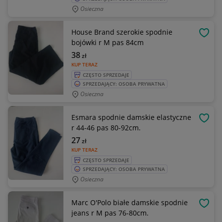
Osieczna
House Brand szerokie spodnie
OBSE
bojówki r M pas 84cm
38
zł
KUP TERAZ
CZĘSTO SPRZEDAJE
SPRZEDAJĄCY: OSOBA PRYWATNA
Osieczna
Esmara spodnie damskie elastyczne
OBSE
r 44-46 pas 80-92cm.
27
zł
KUP TERAZ
CZĘSTO SPRZEDAJE
SPRZEDAJĄCY: OSOBA PRYWATNA
Osieczna
Marc O'Polo białe damskie spodnie
OBSE
jeans r M pas 76-80cm.