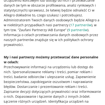
urządzeniu końcowym lub dostęp do nich i przetwarzanie
danych (w tym w obszarze profilowania, analiz rynkowych i
statystycznych) sprawiasz, że łatwiej będzie odnaleźć Ci w
Allegro dokładnie to, czego szukasz i potrzebujesz.
Przydatne informacje
Administratorem Twoich danych osobowych będzie Allegro a
w niektórych przypadkach nasi partnerzy (
17
partnerów
), w
Jak to działa
tym tzw. “Zaufani Partnerzy IAB Europe” (
9
partnerów
).
Informacja o celach przetwarzania danych osobowych przez
Napisz do nas
naszych partnerów znajduje się w ich politykach ochrony
Allegro Gadane dla sprzedających
prywatności.
Allegro Gadane dla kupujących
My i nasi partnerzy możemy przetwarzać dane personalne
Mapa miejscowości
w celach:
Przechowywanie informacji na urządzeniu lub dostęp do
Informacje prawne
nich
.
Spersonalizowane reklamy i treści, pomiar reklam i
treści, badanie odbiorców i ulepszanie usług
.
Zapewnienie
bezpieczeństwa, zapobieganie oszustwom i naprawianie
Regulamin
błędów
.
Dostarczanie i prezentowanie reklam i treści
.
Polityka plików "cookies"
Zapisanie decyzji dotyczących prywatności oraz informowanie
o nich
.
Dopasowanie i łączenie danych z innych źródeł
.
Ustawienia plików "cookies"
Łączenie różnych urządzeń
.
Identyfikacja urządzeń na