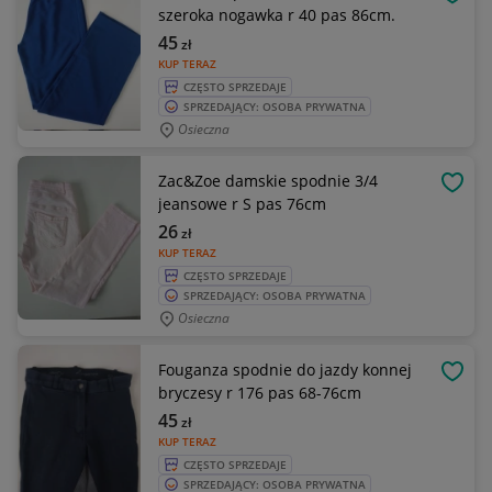
OBSE
szeroka nogawka r 40 pas 86cm.
45
zł
KUP TERAZ
CZĘSTO SPRZEDAJE
SPRZEDAJĄCY: OSOBA PRYWATNA
Osieczna
Zac&Zoe damskie spodnie 3/4
OBSE
jeansowe r S pas 76cm
26
zł
KUP TERAZ
CZĘSTO SPRZEDAJE
SPRZEDAJĄCY: OSOBA PRYWATNA
Osieczna
Fouganza spodnie do jazdy konnej
OBSE
bryczesy r 176 pas 68-76cm
45
zł
KUP TERAZ
CZĘSTO SPRZEDAJE
SPRZEDAJĄCY: OSOBA PRYWATNA