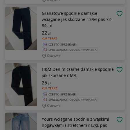
Granatowe spodnie damskie
OBSE
wciągane jak skórzane r S/M pas 72-
84cm
22
zł
KUP TERAZ
CZĘSTO SPRZEDAJE
SPRZEDAJĄCY: OSOBA PRYWATNA
Osieczna
H&M Denim czarne damskie spodnie
OBSE
jak skórzane r M/L
25
zł
KUP TERAZ
CZĘSTO SPRZEDAJE
SPRZEDAJĄCY: OSOBA PRYWATNA
Osieczna
Yours wciągane spodnie z wąskimi
OBSE
nogawkami i stretchem r L/XL pas