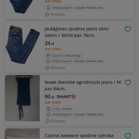
KUP TERAZ
SPRZEDAJĄCY: OSOBA PRYWATNA
Osieczna
Jack&Jones spodnie jeans slim/
OBSE
Glenn r 30/34 pas 78cm.
24
zł
KUP TERAZ
CZĘSTO SPRZEDAJE
SPRZEDAJĄCY: OSOBA PRYWATNA
Osieczna
Nowe damskie ogrodniczki jeans r M
OBSE
pas 84cm.
90
zł
KUP TERAZ
STAN: NOWY
SPRZEDAJĄCY: OSOBA PRYWATNA
Osieczna
Czarne zwiewne spodnie szeroka
OBSE