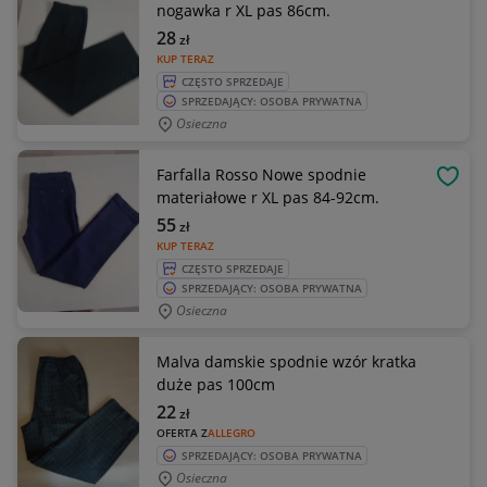
nogawka r XL pas 86cm.
28
zł
KUP TERAZ
CZĘSTO SPRZEDAJE
SPRZEDAJĄCY: OSOBA PRYWATNA
Osieczna
Farfalla Rosso Nowe spodnie
OBSE
materiałowe r XL pas 84-92cm.
55
zł
KUP TERAZ
CZĘSTO SPRZEDAJE
SPRZEDAJĄCY: OSOBA PRYWATNA
Osieczna
Malva damskie spodnie wzór kratka
duże pas 100cm
22
zł
OFERTA Z
ALLEGRO
SPRZEDAJĄCY: OSOBA PRYWATNA
Osieczna