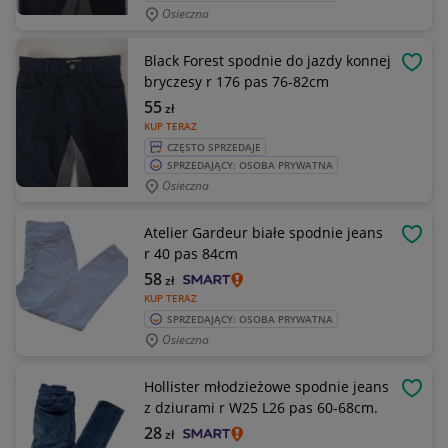
Osieczna
Black Forest spodnie do jazdy konnej
OBSE
bryczesy r 176 pas 76-82cm
55
zł
KUP TERAZ
CZĘSTO SPRZEDAJE
SPRZEDAJĄCY: OSOBA PRYWATNA
Osieczna
Atelier Gardeur białe spodnie jeans
OBSE
r 40 pas 84cm
58
zł
KUP TERAZ
SPRZEDAJĄCY: OSOBA PRYWATNA
Osieczna
Hollister młodzieżowe spodnie jeans
OBSE
z dziurami r W25 L26 pas 60-68cm.
28
zł