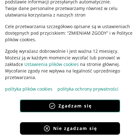
podstawie informacji przesyłanych automatycznie
.
Udostępnianie lokalizacji
Twoje dane personalne przetwarzamy również w celu
ułatwiania korzystania z naszych stron
Informacje dla Aktu o Usługach Cyfrowych
Cele przetwarzania szczegółowo opisane są w ustawieniach
Pobierz aplikację
dostępnych pod przyciskiem: “ZMIENIAM ZGODY” i w Polityce
plików cookies.
Zgodę wyrażasz dobrowolnie i jest ważna 12 miesięcy.
Możesz ją w każdym momencie wycofać lub ponowić w
zakładce
Ustawienia plików cookies
na stronie głównej.
Wycofanie zgody nie wpływa na legalność uprzedniego
przetwarzania.
polityka plików cookies
polityka ochrony prywatności
Zgadzam się
Korzystanie z serwisu oznacza akceptację
regulaminu
.
Nie zgadzam się