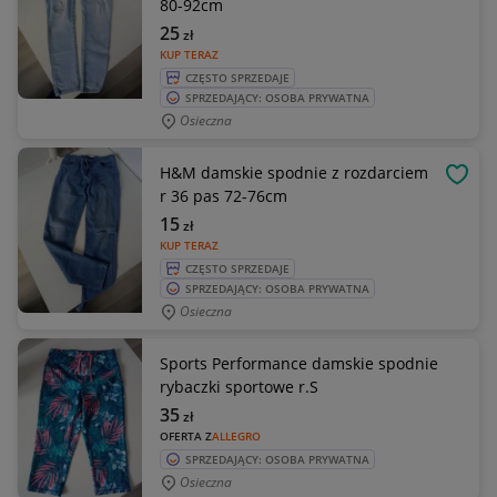
80-92cm
25
zł
KUP TERAZ
CZĘSTO SPRZEDAJE
SPRZEDAJĄCY: OSOBA PRYWATNA
Osieczna
H&M damskie spodnie z rozdarciem
OBSE
r 36 pas 72-76cm
15
zł
KUP TERAZ
CZĘSTO SPRZEDAJE
SPRZEDAJĄCY: OSOBA PRYWATNA
Osieczna
Sports Performance damskie spodnie
rybaczki sportowe r.S
35
zł
OFERTA Z
ALLEGRO
SPRZEDAJĄCY: OSOBA PRYWATNA
Osieczna