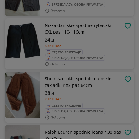
SPRZEDAJĄCY: OSOBA PRYWATNA
Osieczna
Nizza damskie spodnie rybaczki r
OBSE
6XL pas 110-116cm
24
zł
KUP TERAZ
CZĘSTO SPRZEDAJE
SPRZEDAJĄCY: OSOBA PRYWATNA
Osieczna
Shein szerokie spodnie damskie
OBSE
zakładki r XS pas 64cm
38
zł
KUP TERAZ
CZĘSTO SPRZEDAJE
SPRZEDAJĄCY: OSOBA PRYWATNA
Osieczna
Ralph Lauren spodnie jeans r 38 pas
OBSE
78-80cm