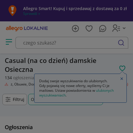
Allegro Smart! Kupuj i sprzedawaj z dostawą za 0 zł
Sprawdź »
Otwórz menu z kategoriami
szukaj
Casual (na co dzień) damskie
Osieczna
POL
134
ogłoszenia
Zamkn
Dodaj swoje wyszukiwania do ulubionych.
Odzież, Obuwie, Dodatki
Odzież damska
Spodnie
Casual (na co dzień)
Gdy pojawią się nowe oferty, wyślemy Ci je
mailowo. Ustaw powiadomienia w
ulubionych
wyszukiwaniach
.
Filtruj
Osieczna, Wielkopolskie, +0 km
Ogłoszenia