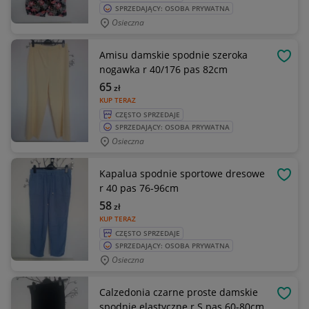
SPRZEDAJĄCY: OSOBA PRYWATNA
Osieczna
Amisu damskie spodnie szeroka
OBSE
nogawka r 40/176 pas 82cm
65
zł
KUP TERAZ
CZĘSTO SPRZEDAJE
SPRZEDAJĄCY: OSOBA PRYWATNA
Osieczna
Kapalua spodnie sportowe dresowe
OBSE
r 40 pas 76-96cm
58
zł
KUP TERAZ
CZĘSTO SPRZEDAJE
SPRZEDAJĄCY: OSOBA PRYWATNA
Osieczna
Calzedonia czarne proste damskie
OBSE
spodnie elastyczne r S pas 60-80cm