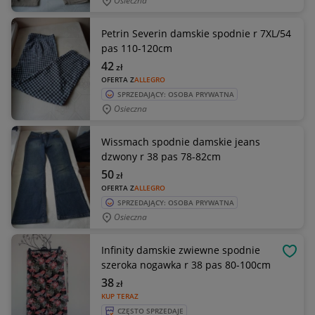
Osieczna
Petrin Severin damskie spodnie r 7XL/54
pas 110-120cm
42
zł
OFERTA Z
ALLEGRO
SPRZEDAJĄCY: OSOBA PRYWATNA
Osieczna
Wissmach spodnie damskie jeans
dzwony r 38 pas 78-82cm
50
zł
OFERTA Z
ALLEGRO
SPRZEDAJĄCY: OSOBA PRYWATNA
Osieczna
Infinity damskie zwiewne spodnie
OBSE
szeroka nogawka r 38 pas 80-100cm
38
zł
KUP TERAZ
CZĘSTO SPRZEDAJE