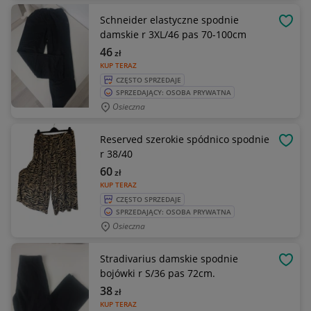
Schneider elastyczne spodnie
OBSE
damskie r 3XL/46 pas 70-100cm
46
zł
KUP TERAZ
CZĘSTO SPRZEDAJE
SPRZEDAJĄCY: OSOBA PRYWATNA
Osieczna
Reserved szerokie spódnico spodnie
OBSE
r 38/40
60
zł
KUP TERAZ
CZĘSTO SPRZEDAJE
SPRZEDAJĄCY: OSOBA PRYWATNA
Osieczna
Stradivarius damskie spodnie
OBSE
bojówki r S/36 pas 72cm.
38
zł
KUP TERAZ