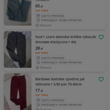
65
zł
KUP TERAZ
CZĘSTO SPRZEDAJE
SPRZEDAJĄCY: OSOBA PRYWATNA
Osieczna
Vuor1 szare damskie krótkie rybaczki
OBSE
dresowe elastyczne r 4XL
28
zł
KUP TERAZ
CZĘSTO SPRZEDAJE
SPRZEDAJĄCY: OSOBA PRYWATNA
Osieczna
Bordowe damskie spodnie jak
OBSE
skórzane r S/M pas 70-84cm
17
zł
KUP TERAZ
CZĘSTO SPRZEDAJE
SPRZEDAJĄCY: OSOBA PRYWATNA
Osieczna