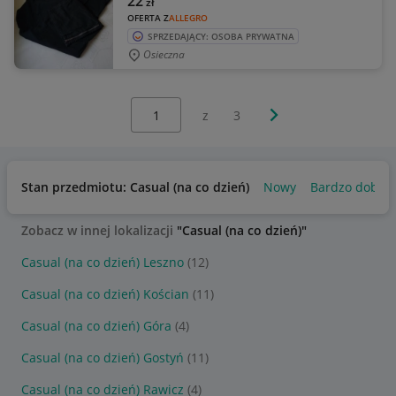
22
zł
OFERTA Z
ALLEGRO
SPRZEDAJĄCY: OSOBA PRYWATNA
Osieczna
Wybierz stronę:
Następna strona
z
3
Stan przedmiotu: Casual (na co dzień)
Nowy
Bardzo dobry
Zobacz w innej lokalizacji
"Casual (na co dzień)"
Casual (na co dzień) Leszno
(12)
Casual (na co dzień) Kościan
(11)
Casual (na co dzień) Góra
(4)
Casual (na co dzień) Gostyń
(11)
Casual (na co dzień) Rawicz
(4)