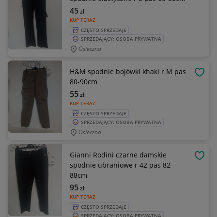
45
zł
KUP TERAZ
CZĘSTO SPRZEDAJE
SPRZEDAJĄCY: OSOBA PRYWATNA
Osieczna
H&M spodnie bojówki khaki r M pas
OBSE
80-90cm
55
zł
KUP TERAZ
CZĘSTO SPRZEDAJE
SPRZEDAJĄCY: OSOBA PRYWATNA
Osieczna
Gianni Rodini czarne damskie
OBSE
spodnie ubraniowe r 42 pas 82-
88cm
95
zł
KUP TERAZ
CZĘSTO SPRZEDAJE
SPRZEDAJĄCY: OSOBA PRYWATNA