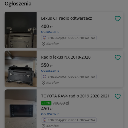
Ogłoszenia
Lexus CT radio odtwarzacz
OBSE
400
zł
OGŁOSZENIE
SPRZEDAJĄCY: OSOBA PRYWATNA
Karolew
Radio lexus NX 2018-2020
OBSE
550
zł
OGŁOSZENIE
SPRZEDAJĄCY: OSOBA PRYWATNA
Karolew
TOYOTA RAV4 radio 2019 2020 2021
OBSE
700
,00 zł
-35%
450
zł
OGŁOSZENIE
SPRZEDAJĄCY: OSOBA PRYWATNA
Karolew