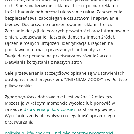
Allegro Gadane dla kupujących
nich
.
Spersonalizowane reklamy i treści, pomiar reklam i
treści, badanie odbiorców i ulepszanie usług
.
Zapewnienie
Mapa miejscowości
bezpieczeństwa, zapobieganie oszustwom i naprawianie
błędów
.
Dostarczanie i prezentowanie reklam i treści
.
Informacje prawne
Zapisanie decyzji dotyczących prywatności oraz informowanie
o nich
.
Dopasowanie i łączenie danych z innych źródeł
.
Regulamin
Łączenie różnych urządzeń
.
Identyfikacja urządzeń na
podstawie informacji przesyłanych automatycznie
.
Polityka plików "cookies"
Twoje dane personalne przetwarzamy również w celu
ułatwiania korzystania z naszych stron
Ustawienia plików "cookies"
Cele przetwarzania szczegółowo opisane są w ustawieniach
Udostępnianie lokalizacji
dostępnych pod przyciskiem: “ZMIENIAM ZGODY” i w Polityce
Informacje dla Aktu o Usługach Cyfrowych
plików cookies.
Zgodę wyrażasz dobrowolnie i jest ważna 12 miesięcy.
Pobierz aplikację
Możesz ją w każdym momencie wycofać lub ponowić w
zakładce
Ustawienia plików cookies
na stronie głównej.
Wycofanie zgody nie wpływa na legalność uprzedniego
przetwarzania.
polityka plików cookies
polityka ochrony prywatności