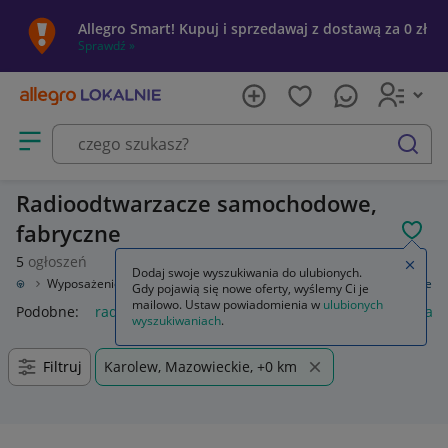
Allegro Smart! Kupuj i sprzedawaj z dostawą za 0 zł
Sprawdź »
Otwórz menu z kategoriami
szukaj
Radioodtwarzacze samochodowe,
fabryczne
POL
5
ogłoszeń
Zamkn
Dodaj swoje wyszukiwania do ulubionych.
odowe
Wyposażenie wnętrza
Sprzęt audio fabryczny
Radioodtwarzacze
Gdy pojawią się nowe oferty, wyślemy Ci je
mailowo. Ustaw powiadomienia w
ulubionych
Podobne:
radioodtwarzacze
radioodtwarzacz
radioodtwarz
wyszukiwaniach
.
Filtruj
Karolew, Mazowieckie, +0 km