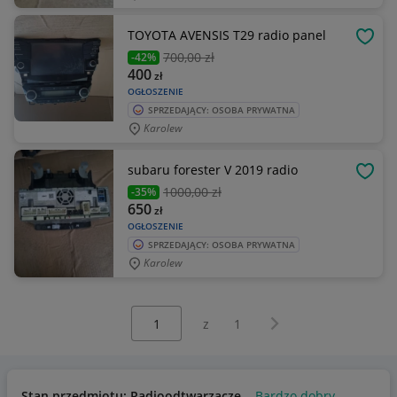
TOYOTA AVENSIS T29 radio panel
OBSE
700
,00 zł
-42%
400
zł
OGŁOSZENIE
SPRZEDAJĄCY: OSOBA PRYWATNA
Karolew
subaru forester V 2019 radio
OBSE
1000
,00 zł
-35%
650
zł
OGŁOSZENIE
SPRZEDAJĄCY: OSOBA PRYWATNA
Karolew
Wybierz stronę:
Następna strona
z
1
Stan przedmiotu: Radioodtwarzacze
Bardzo dobry