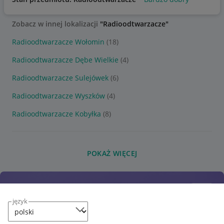
Zobacz w innej lokalizacji
"Radioodtwarzacze"
Radioodtwarzacze Wołomin
(18)
Radioodtwarzacze Dębe Wielkie
(4)
Radioodtwarzacze Sulejówek
(6)
Radioodtwarzacze Wyszków
(4)
Radioodtwarzacze Kobyłka
(8)
POKAŻ WIĘCEJ
język