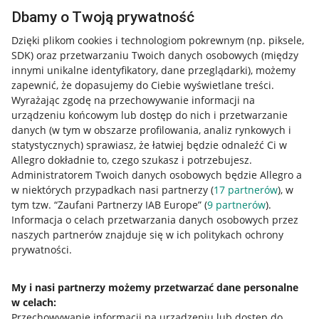
Dbamy o Twoją prywatność
Dzięki plikom cookies i technologiom pokrewnym
(np. piksele,
SDK)
oraz przetwarzaniu Twoich danych osobowych
(między
innymi unikalne identyfikatory, dane przeglądarki)
, możemy
zapewnić, że dopasujemy do Ciebie wyświetlane treści.
Wyrażając zgodę na przechowywanie informacji na
urządzeniu końcowym lub dostęp do nich i przetwarzanie
danych (w tym w obszarze profilowania, analiz rynkowych i
statystycznych) sprawiasz, że łatwiej będzie odnaleźć Ci w
Allegro dokładnie to, czego szukasz i potrzebujesz.
Administratorem Twoich danych osobowych będzie Allegro a
w niektórych przypadkach nasi partnerzy (
17
partnerów
), w
tym tzw. “Zaufani Partnerzy IAB Europe” (
9
partnerów
).
Przydatne informacje
Informacja o celach przetwarzania danych osobowych przez
naszych partnerów znajduje się w ich politykach ochrony
prywatności.
Jak to działa
Napisz do nas
My i nasi partnerzy możemy przetwarzać dane personalne
w celach:
Allegro Gadane dla sprzedających
Przechowywanie informacji na urządzeniu lub dostęp do