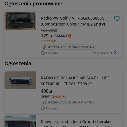
Ogłoszenia promowane
Radio VW Golf 7 VII – 5G0035885C
OBSE
(Composition Colour / MIB2 Entry)
139
,00 zł
129
zł
KUP TERAZ
SPRZEDAJĄCY: OSOBA PRYWATNA
Promowane
Kraków
Ogłoszenia
RADIO CD RENAULT MEGANE III LIFT
SCENIC III LIFT 281157081R
400
zł
OFERTA Z
ALLEGRO
SPRZEDAJĄCY: OSOBA PRYWATNA
Kraków
Konwersja radia Jeep Grand cherokee