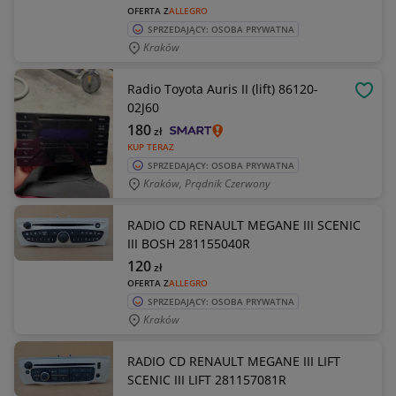
OFERTA Z
ALLEGRO
SPRZEDAJĄCY: OSOBA PRYWATNA
Kraków
Radio Toyota Auris II (lift) 86120-
OBSE
02J60
180
zł
KUP TERAZ
SPRZEDAJĄCY: OSOBA PRYWATNA
Kraków, Prądnik Czerwony
RADIO CD RENAULT MEGANE III SCENIC
III BOSH 281155040R
120
zł
OFERTA Z
ALLEGRO
SPRZEDAJĄCY: OSOBA PRYWATNA
Kraków
RADIO CD RENAULT MEGANE III LIFT
SCENIC III LIFT 281157081R