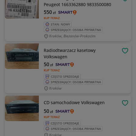
OBSE
Peugeot 1663362880 9833500080
550
zł
KUP TERAZ
STAN: NOWY
SPRZEDAJĄCY: OSOBA PRYWATNA
Kraków, Bieżanów-Prokocim
Radiodtwarzacz kasetowy
OBSE
Volkswagen
50
zł
KUP TERAZ
CZĘSTO SPRZEDAJE
SPRZEDAJĄCY: OSOBA PRYWATNA
Kraków
CD samochodowe Volkswagen
OBSE
50
zł
KUP TERAZ
CZĘSTO SPRZEDAJE
SPRZEDAJĄCY: OSOBA PRYWATNA
Kraków