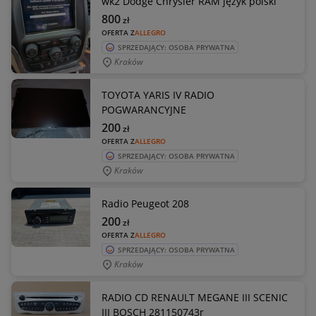
wk2 Dodge Chrysler RAM język polski
800
zł
OFERTA Z
ALLEGRO
SPRZEDAJĄCY: OSOBA PRYWATNA
Kraków
TOYOTA YARIS IV RADIO
POGWARANCYJNE
200
zł
OFERTA Z
ALLEGRO
SPRZEDAJĄCY: OSOBA PRYWATNA
Kraków
Radio Peugeot 208
200
zł
OFERTA Z
ALLEGRO
SPRZEDAJĄCY: OSOBA PRYWATNA
Kraków
RADIO CD RENAULT MEGANE III SCENIC
III BOSCH 281150743r