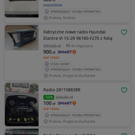
OGŁOSZENIE
SPRZEDAJĄCY: OSOBA PRYWATNA
Kraków, Kraków
Fabryczne nowe radio Hyundai
OBSE
Elantra VI 15-20 96180-F270 z folią
999
,00 zł
do negocjacji
900
zł
KUP TERAZ
STAN: NOWY
SPRZEDAJĄCY: OSOBA PRYWATNA
Kraków, Podgórze Duchackie
Radio 281158838R
OBSE
200
,00 zł
-50%
100
zł
KUP TERAZ
SPRZEDAJĄCY: OSOBA PRYWATNA
Kraków, Podgórze Duchackie