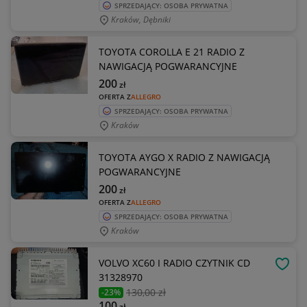
SPRZEDAJĄCY: OSOBA PRYWATNA
Kraków, Dębniki
TOYOTA COROLLA E 21 RADIO Z
NAWIGACJĄ POGWARANCYJNE
200
zł
OFERTA Z
ALLEGRO
SPRZEDAJĄCY: OSOBA PRYWATNA
Kraków
TOYOTA AYGO X RADIO Z NAWIGACJĄ
POGWARANCYJNE
200
zł
OFERTA Z
ALLEGRO
SPRZEDAJĄCY: OSOBA PRYWATNA
Kraków
VOLVO XC60 I RADIO CZYTNIK CD
OBSE
31328970
130
,00 zł
-23%
100
zł