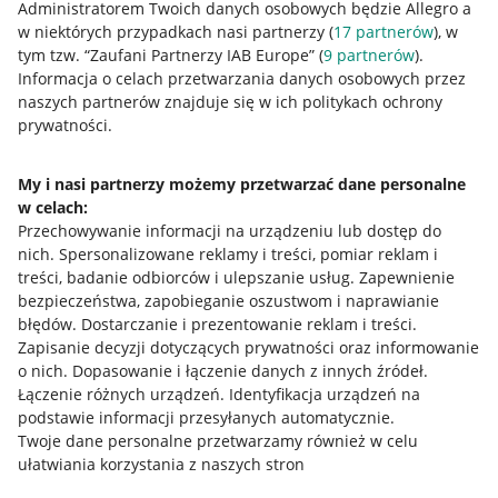
Administratorem Twoich danych osobowych będzie Allegro a
w niektórych przypadkach nasi partnerzy (
17
partnerów
), w
tym tzw. “Zaufani Partnerzy IAB Europe” (
9
partnerów
).
Przydatne informacje
Informacja o celach przetwarzania danych osobowych przez
naszych partnerów znajduje się w ich politykach ochrony
prywatności.
Jak to działa
Napisz do nas
My i nasi partnerzy możemy przetwarzać dane personalne
w celach:
Allegro Gadane dla sprzedających
Przechowywanie informacji na urządzeniu lub dostęp do
Allegro Gadane dla kupujących
nich
.
Spersonalizowane reklamy i treści, pomiar reklam i
treści, badanie odbiorców i ulepszanie usług
.
Zapewnienie
Mapa miejscowości
bezpieczeństwa, zapobieganie oszustwom i naprawianie
błędów
.
Dostarczanie i prezentowanie reklam i treści
.
Informacje prawne
Zapisanie decyzji dotyczących prywatności oraz informowanie
o nich
.
Dopasowanie i łączenie danych z innych źródeł
.
Regulamin
Łączenie różnych urządzeń
.
Identyfikacja urządzeń na
podstawie informacji przesyłanych automatycznie
.
Polityka plików "cookies"
Twoje dane personalne przetwarzamy również w celu
ułatwiania korzystania z naszych stron
Ustawienia plików "cookies"