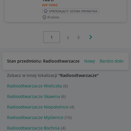
KUP TERAZ
SPRZEDAJĄCY: OSOBA PRYWATNA
Kraków
Wybierz stronę:
Następna strona
z
3
Stan przedmiotu: Radioodtwarzacze
Nowy
Bardzo dobry
Zobacz w innej lokalizacji
"Radioodtwarzacze"
Radioodtwarzacze Wieliczka
(6)
Radioodtwarzacze Skawina
(6)
Radioodtwarzacze Niepołomice
(4)
Radioodtwarzacze Myślenice
(16)
Radioodtwarzacze Bochnia
(4)