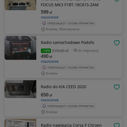
OBSE
FOCUS MK3 F1BT-18C815-ZAM
599
zł
OGŁOSZENIE
SPRZEDAJĄCY: OSOBA PRYWATNA
Kraków, Mistrzejowice
Radio samochodowe Podofo
OBSE
570
,00 zł
do negocjacji
-14%
490
zł
OGŁOSZENIE
SPRZEDAJĄCY: OSOBA PRYWATNA
Kraków
Radio do KIA CEED 2020
OBSE
650
zł
OGŁOSZENIE
SPRZEDAJĄCY: OSOBA PRYWATNA
Kraków
Radio nawigacja Corsa F Citroen