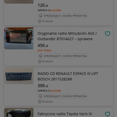
120
zł
OFERTA Z
ALLEGRO
SPRZEDAJĄCY: OSOBA PRYWATNA
Kraków
Oryginalne radio Mitsubishi ASX /
OBSE
Outlander 8701A627 – sprawne
450
zł
KUP TERAZ
SPRZEDAJĄCY: OSOBA PRYWATNA
Kraków
RADIO CD RENAULT ESPACE IV LIFT
BOSCH 281152828R
399
zł
OFERTA Z
ALLEGRO
SPRZEDAJĄCY: OSOBA PRYWATNA
Kraków
Fabryczne radio Toyota Yaris III
OBSE