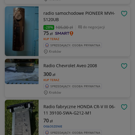
radio samochodowe PIONEER MVH-
OBSE
S120UB
105
,00 zł
do negocjacji
-28%
75
zł
KUP TERAZ
SPRZEDAJĄCY: OSOBA PRYWATNA
Kraków
Radio Chevrolet Aveo 2008
OBSE
300
zł
KUP TERAZ
SPRZEDAJĄCY: OSOBA PRYWATNA
Kraków
Radio fabryczne HONDA CR-V III 06-
OBSE
11 39100-SWA-G212-M1
70
zł
OGŁOSZENIE
SPRZEDAJĄCY: OSOBA PRYWATNA