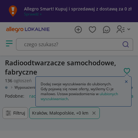
Allegro Smart! Kupuj i sprzedawaj z dostawą za 0 zł
Sprawdź »
Otwórz menu z kategoriami
szukaj
Radioodtwarzacze samochodowe,
fabryczne
POL
136
ogłoszeń
Zamkn
Dodaj swoje wyszukiwania do ulubionych.
odowe
Wyposażenie wnętrza
Sprzęt audio fabryczny
Radioodtwarzacze
Gdy pojawią się nowe oferty, wyślemy Ci je
mailowo. Ustaw powiadomienia w
ulubionych
Podobne:
radioodtwarzacze
radioodtwarzacz
radioodtwarz
wyszukiwaniach
.
Filtruj
Kraków, Małopolskie, +0 km