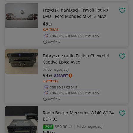
Przyciski nawigacji TravelPilot NX
OBSE
DVD - Ford Mondeo MK4, S-MAX
45
zł
KUP TERAZ
SPRZEDAJĄCY: OSOBA PRYWATNA
Kraków
Fabryczne radio Fujitsu Chevrolet
OBSE
Captiva Epica Aveo
do negocjacji
99
zł
KUP TERAZ
CZĘSTO SPRZEDAJE
SPRZEDAJĄCY: OSOBA PRYWATNA
Kraków
Radio Becker Mercedes W140 W124
OBSE
BE1492
850
,00 zł
do negocjacji
-29%
600
zł