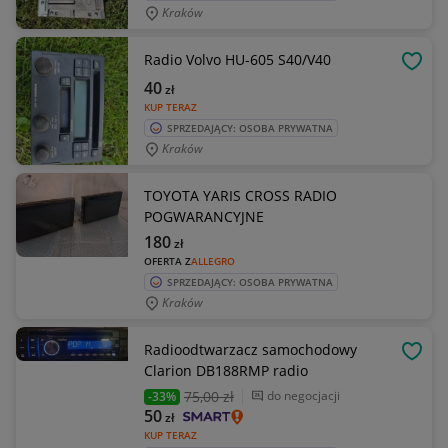
Kraków
Radio Volvo HU-605 S40/V40
OBSE
40
zł
KUP TERAZ
SPRZEDAJĄCY: OSOBA PRYWATNA
Kraków
TOYOTA YARIS CROSS RADIO
POGWARANCYJNE
180
zł
OFERTA Z
ALLEGRO
SPRZEDAJĄCY: OSOBA PRYWATNA
Kraków
Radioodtwarzacz samochodowy
OBSE
Clarion DB188RMP radio
75
,00 zł
do negocjacji
-33%
50
zł
KUP TERAZ