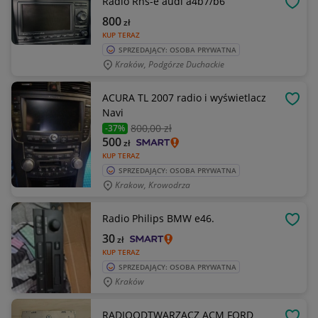
Radio Rns-e audi a4b7/b6
OBSE
800
zł
KUP TERAZ
SPRZEDAJĄCY: OSOBA PRYWATNA
Kraków, Podgórze Duchackie
ACURA TL 2007 radio i wyświetlacz
OBSE
Navi
800
,00 zł
-37%
500
zł
KUP TERAZ
SPRZEDAJĄCY: OSOBA PRYWATNA
Krakow, Krowodrza
Radio Philips BMW e46.
OBSE
30
zł
KUP TERAZ
SPRZEDAJĄCY: OSOBA PRYWATNA
Kraków
RADIOODTWARZACZ ACM FORD