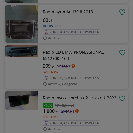
Radio hyundai i30 II 2013
OBSE
60
zł
OGŁOSZENIE
SPRZEDAJĄCY: OSOBA PRYWATNA
Kraków
Radio CD BMW PROFESSIONAL
OBSE
65129302163
299
zł
KUP TERAZ
SPRZEDAJĄCY: OSOBA PRYWATNA
Kraków, Podgórze
Radio toyota corolla e21 rocznik 2022
OBSE
1200
,00 zł
-16%
1 000
zł
KUP TERAZ
SPRZEDAJĄCY: OSOBA PRYWATNA
Kraków