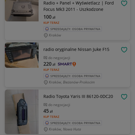
Radio + Panel + Wyświetlacz | Ford
OBSE
Focus Mk3 2011 - Uszkodzone
100
zł
KUP TERAZ
SPRZEDAJĄCY: OSOBA PRYWATNA
Kraków
radio oryginalne Nissan Juke F15
OBSE
do negocjacji
220
zł
KUP TERAZ
SPRZEDAJĄCY: OSOBA PRYWATNA
Kraków, Bieżanów-Prokocim
Radio Toyota Yaris III 86120-0DC20
OBSE
do negocjacji
45
zł
KUP TERAZ
SPRZEDAJĄCY: OSOBA PRYWATNA
Kraków, Nowa Huta