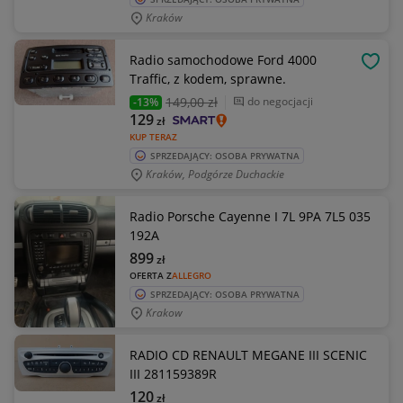
Kraków
Radio samochodowe Ford 4000
OBSE
Traffic, z kodem, sprawne.
149
,00 zł
do negocjacji
-13%
129
zł
KUP TERAZ
SPRZEDAJĄCY: OSOBA PRYWATNA
Kraków, Podgórze Duchackie
Radio Porsche Cayenne I 7L 9PA 7L5 035
192A
899
zł
OFERTA Z
ALLEGRO
SPRZEDAJĄCY: OSOBA PRYWATNA
Krakow
RADIO CD RENAULT MEGANE III SCENIC
III 281159389R
120
zł