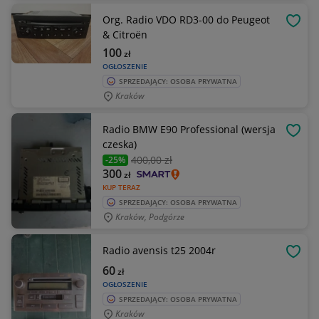
Org. Radio VDO RD3-00 do Peugeot
OBSE
& Citroën
100
zł
OGŁOSZENIE
SPRZEDAJĄCY: OSOBA PRYWATNA
Kraków
Radio BMW E90 Professional (wersja
OBSE
czeska)
400
,00 zł
-25%
300
zł
KUP TERAZ
SPRZEDAJĄCY: OSOBA PRYWATNA
Kraków, Podgórze
Radio avensis t25 2004r
OBSE
60
zł
OGŁOSZENIE
SPRZEDAJĄCY: OSOBA PRYWATNA
Kraków