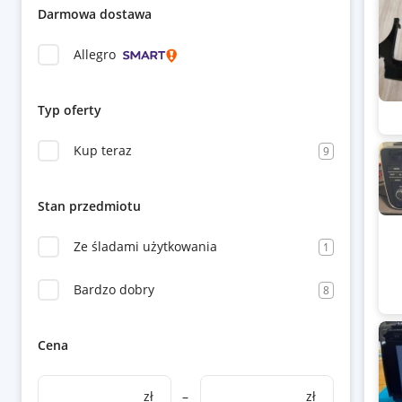
Darmowa dostawa
Allegro
Typ oferty
Kup teraz
9
Stan przedmiotu
Ze śladami użytkowania
1
Bardzo dobry
8
Cena
zł
–
zł