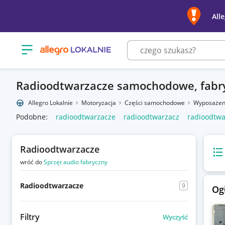
All
Otwórz menu z kategoriami
Radioodtwarzacze samochodowe, fabr
Allegro Lokalnie
Motoryzacja
Części samochodowe
Wyposażen
Podobne:
radioodtwarzacze
radioodtwarzacz
radioodtwa
Radioodtwarzacze
Wido
wróć do
Sprzęt audio fabryczny
Radioodtwarzacze
9
Og
Filtry
Wyczyść