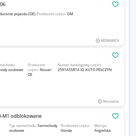
006
OBSERWU
oducenta pojazdu (OE)
Producent części:
GM
MORAWICA
OBSERWU
mochodu:
Producent
Numer katalogowy części:
hody osobowe
części:
Nissan
2591A5SR1A IG-AUTO PEŁCZYN
OE
Morawica
3-M1 odblokowane
OBSERWU
Typ samochodu:
Samochody
Producent części:
Wersja:
osobowe
Honda
Angielska