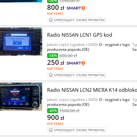
1250
,00 zł
-36%
800
zł
KUP TERAZ
SPRZEDAJĄCY: OSOBA PRYWATNA
Radio NISSAN LCN1 GPS kod
Jakość części (zgodnie z GVO):
O - oryginał z logo
Ty
producenta pojazdu (OE)
Sa
600
,00 zł
-58%
250
zł
KUP TERAZ
SPRZEDAJĄCY: OSOBA PRYWATNA
Radio NISSAN LCN2 MICRA K14 odblok
Jakość części (zgodnie z GVO):
O - oryginał z logo
Ty
producenta pojazdu (OE)
Sa
1500
,00 zł
-40%
900
zł
KUP TERAZ
SPRZEDAJĄCY: OSOBA PRYWATNA