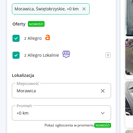
Morawica, Świętokrzyskie, +0 km
Oferty
NOWOŚĆ!
z Allegro
z Allegro Lokalnie
9
Lokalizacja
Miejscowość
Promień
Pokaż ogłoszenia w promieniu
NOWOŚĆ!