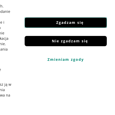
ch
.
adanie
e i
Zgadzam się
h
nie
ikacja
Nie zgadzam się
nie
.
iania
Zmieniam zgody
e
sz ją w
nia
ywa na