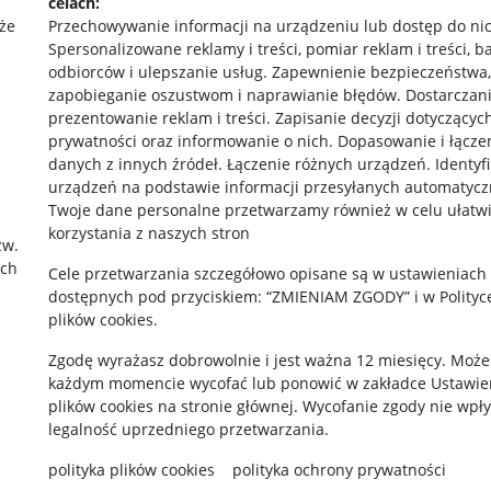
celach:
że
Przechowywanie informacji na urządzeniu lub dostęp do ni
Spersonalizowane reklamy i treści, pomiar reklam i treści, b
odbiorców i ulepszanie usług
.
Zapewnienie bezpieczeństwa,
zapobieganie oszustwom i naprawianie błędów
.
Dostarczani
prezentowanie reklam i treści
.
Zapisanie decyzji dotyczącyc
prywatności oraz informowanie o nich
.
Dopasowanie i łącze
danych z innych źródeł
.
Łączenie różnych urządzeń
.
Identyf
rawne
Pobierz aplikację
urządzeń na podstawie informacji przesyłanych automatycz
Twoje dane personalne przetwarzamy również w celu ułatw
korzystania z naszych stron
zw.
ach
 "cookies"
Cele przetwarzania szczegółowo opisane są w ustawieniach
dostępnych pod przyciskiem: “ZMIENIAM ZGODY” i w Polityc
ów "cookies"
plików cookies.
okalizacji
Zgodę wyrażasz dobrowolnie i jest ważna 12 miesięcy. Może
każdym momencie wycofać lub ponowić w zakładce
Ustawie
 Aktu o Usługach Cyfrowych
plików cookies
na stronie głównej. Wycofanie zgody nie wpł
legalność uprzedniego przetwarzania.
polityka plików cookies
polityka ochrony prywatności