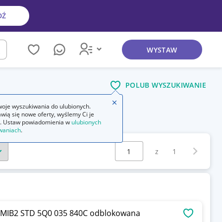
DŹ
WYSTAW
kaj
POLUB WYSZUKIWANIE
Zamknij wskazówkę
oje wyszukiwania do ulubionych.
wią się nowe oferty, wyślemy Ci je
. Ustaw powiadomienia w
ulubionych
waniach
.
Wybierz stronę:
Następna 
z
1
o MIB2 STD 5Q0 035 840C odblokowana
OBSERWU