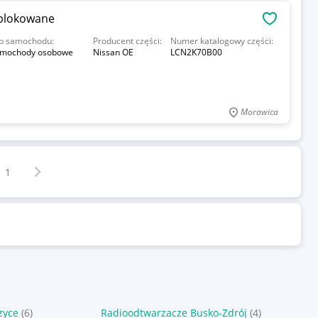
blokowane
OBSERWU
p samochodu:
Producent części:
Numer katalogowy części:
mochody osobowe
Nissan OE
LCN2K70B00
Morawica
Następna strona
z
1
zyce
(6)
Radioodtwarzacze Busko-Zdrój
(4)