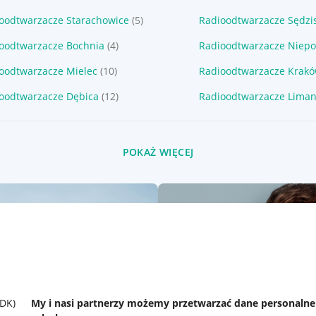
oodtwarzacze Starachowice
(5)
Radioodtwarzacze Sędzi
oodtwarzacze Bochnia
(4)
Radioodtwarzacze Niepo
oodtwarzacze Mielec
(10)
Radioodtwarzacze Krak
oodtwarzacze Dębica
(12)
Radioodtwarzacze Lima
POKAŻ WIĘCEJ
SDK)
My i nasi partnerzy możemy przetwarzać dane personaln