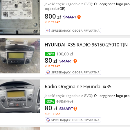
Jakość części (zgodnie z GVO):
O - oryginał z logo pr
pojazdu (OE)
800
zł
KUP TERAZ
SPRZEDAJĄCY: OSOBA PRYWATNA
HYUNDAI IX35 RADIO 96150-2Y010 TJN
100
,00 zł
-20%
80
zł
KUP TERAZ
SPRZEDAJĄCY: OSOBA PRYWATNA
Radio Oryginalne Hyundai ix35
Jakość części (zgodnie z GVO):
O - oryginał z logo pr
120
,00 zł
-33%
80
zł
KUP TERAZ
SPRZEDAJĄCY: OSOBA PRYWATNA