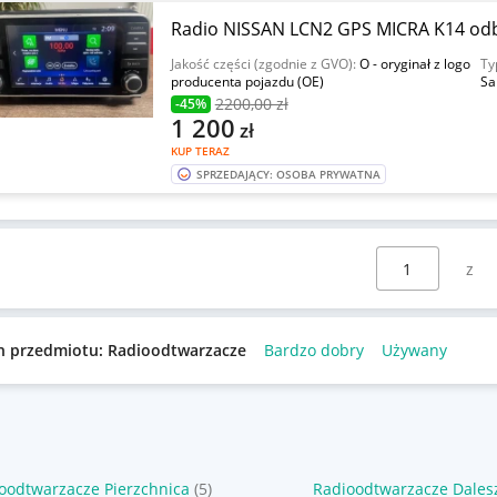
Radio NISSAN LCN2 GPS MICRA K14 od
Jakość części (zgodnie z GVO):
O - oryginał z logo
Ty
producenta pojazdu (OE)
Sa
2200
,00 zł
-45%
1 200
zł
KUP TERAZ
SPRZEDAJĄCY: OSOBA PRYWATNA
Wybierz stronę:
n przedmiotu: Radioodtwarzacze
Bardzo dobry
Używany
oodtwarzacze Pierzchnica
(5)
Radioodtwarzacze Dales