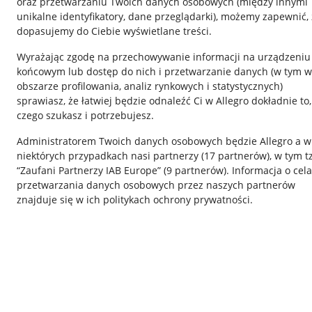
oraz przetwarzaniu Twoich danych osobowych
(między innymi
unikalne identyfikatory, dane przeglądarki)
, możemy zapewnić, 
dopasujemy do Ciebie wyświetlane treści.
Wyrażając zgodę na przechowywanie informacji na urządzeniu
końcowym lub dostęp do nich i przetwarzanie danych (w tym w
obszarze profilowania, analiz rynkowych i statystycznych)
sprawiasz, że łatwiej będzie odnaleźć Ci w Allegro dokładnie to,
czego szukasz i potrzebujesz.
Przydatne informacje
Informacje p
Administratorem Twoich danych osobowych będzie Allegro a w
Jak to działa
Regulamin
niektórych przypadkach nasi partnerzy (
17
partnerów
), w tym t
“Zaufani Partnerzy IAB Europe” (
9
partnerów
). Informacja o cel
Napisz do nas
Polityka plików
przetwarzania danych osobowych przez naszych partnerów
Allegro Gadane dla sprzedających
Ustawienia plik
znajduje się w ich politykach ochrony prywatności.
Allegro Gadane dla kupujących
Udostępnianie l
Mapa miejscowości
Informacje dla
Korzystanie z serwisu oznacza akceptację
regulaminu
.