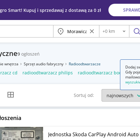
SPRAW
egro Smart! Kupuj i sprzedawaj z dostawą za 0 zł
Miasto
Wyczyść frazę
+
0
km
Odległość
szu
yczne
9
ogłoszeń
ie wnętrza
Sprzęt audio fabryczny
Radioodtwarzacze
Dodaj sw
Gdy poja
rzacz cd
radioodtwarzacz philips
radioodtwarzacz boombox
mailowo
wyszuki
k listy
Widok siatki
Sortuj od:
łoszenia
Jednostka Skoda CarPlay Android Aut