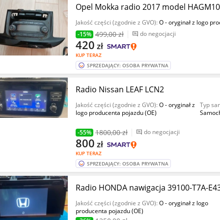
Opel Mokka radio 2017 model HAGM1
Jakość części (zgodnie z GVO):
O - oryginał z logo pr
499
,00 zł
do negocjacji
-15%
420
zł
KUP TERAZ
SPRZEDAJĄCY: OSOBA PRYWATNA
Radio Nissan LEAF LCN2
Jakość części (zgodnie z GVO):
O - oryginał z
Typ sa
logo producenta pojazdu (OE)
Samoc
1800
,00 zł
do negocjacji
-55%
800
zł
KUP TERAZ
SPRZEDAJĄCY: OSOBA PRYWATNA
Radio HONDA nawigacja 39100-T7A-E4
Jakość części (zgodnie z GVO):
O - oryginał z logo
producenta pojazdu (OE)