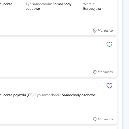
oducenta
Typ samochodu:
Samochody
Wersja:
osobowe
Europejska
Morawica
OBSERWU
Morawica
OBSERWU
oducenta pojazdu (OE)
Typ samochodu:
Samochody osobowe
Morawica