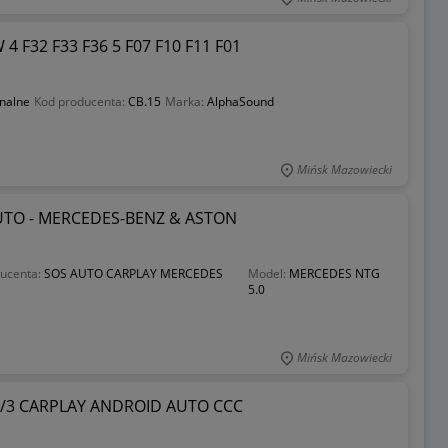
F32 F33 F36 5 F07 F10 F11 F01
inalne
Kod producenta:
CB.15
Marka:
AlphaSound
Mińsk Mazowiecki
TO - MERCEDES-BENZ & ASTON
ucenta:
SOS AUTO CARPLAY MERCEDES
Model:
MERCEDES NTG
5.0
Mińsk Mazowiecki
2/3 CARPLAY ANDROID AUTO CCC