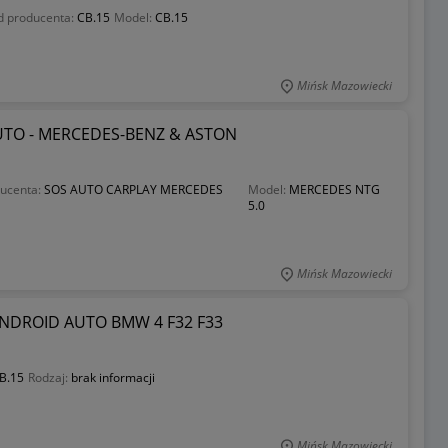
d producenta:
CB.15
Model:
CB.15
Mińsk Mazowiecki
TO - MERCEDES-BENZ & ASTON
ucenta:
SOS AUTO CARPLAY MERCEDES
Model:
MERCEDES NTG
5.0
Mińsk Mazowiecki
NDROID AUTO BMW 4 F32 F33
B.15
Rodzaj:
brak informacji
Mińsk Mazowiecki