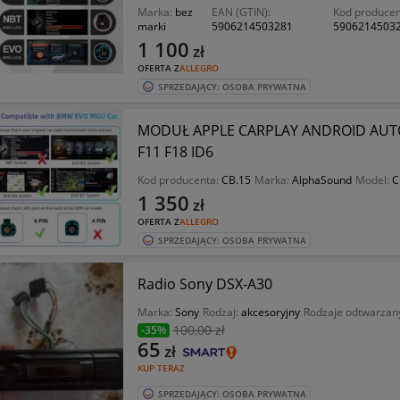
Marka:
bez
EAN (GTIN):
Kod producen
marki
5906214503281
5906214503
1 100
zł
OFERTA Z
ALLEGRO
SPRZEDAJĄCY: OSOBA PRYWATNA
MODUŁ APPLE CARPLAY ANDROID AUTO 
F11 F18 ID6
Kod producenta:
CB.15
Marka:
AlphaSound
Model:
C
1 350
zł
OFERTA Z
ALLEGRO
SPRZEDAJĄCY: OSOBA PRYWATNA
Radio Sony DSX-A30
Marka:
Sony
Rodzaj:
akcesoryjny
Rodzaje odtwarzan
100
,00 zł
-35%
65
zł
KUP TERAZ
SPRZEDAJĄCY: OSOBA PRYWATNA