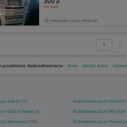
300
zł
KUP TERAZ
SPRZEDAJĄCY: OSOBA PRYWATNA
Wybierz stronę:
n przedmiotu: Radioodtwarzacze
Nowy
Bardzo dobry
Używan
cze Zakręt
(11)
Radioodtwarzacze Otwock
(
cze Góra Kalwaria
(4)
Radioodtwarzacze Wyszków
acze Warszawa
(160)
Radioodtwarzacze Piaseczn