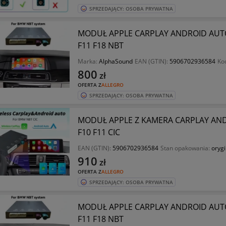
SPRZEDAJĄCY: OSOBA PRYWATNA
MODUŁ APPLE CARPLAY ANDROID AUTO 
F11 F18 NBT
Marka:
AlphaSound
EAN (GTIN):
5906702936584
Ko
800
zł
OFERTA Z
ALLEGRO
SPRZEDAJĄCY: OSOBA PRYWATNA
MODUŁ APPLE Z KAMERA CARPLAY ANDR
F10 F11 CIC
EAN (GTIN):
5906702936584
Stan opakowania:
oryg
910
zł
OFERTA Z
ALLEGRO
SPRZEDAJĄCY: OSOBA PRYWATNA
MODUŁ APPLE CARPLAY ANDROID AUTO 
F11 F18 NBT