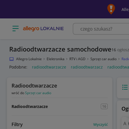
All
Otwórz menu z kategoriami
Radioodtwarzacze samochodowe
16
ogłos
Allegro Lokalnie
Elektronika
RTV i AGD
Sprzęt car audio
Radi
Podobne:
radioodtwarzacze
radioodtwarzacz
radioodtwa
Radioodtwarzacze
Wido
wróć do
Sprzęt car audio
Radioodtwarzacze
16
Og
Filtry
Wyczyść