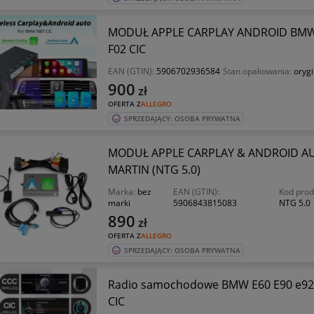
MODUŁ APPLE CARPLAY ANDROID BMW 4 
F02 CIC
EAN (GTIN):
5906702936584
Stan opakowania:
oryg
900
zł
OFERTA Z
ALLEGRO
SPRZEDAJĄCY: OSOBA PRYWATNA
MODUŁ APPLE CARPLAY & ANDROID AU
MARTIN (NTG 5.0)
Marka:
bez
EAN (GTIN):
Kod prod
marki
5906843815083
NTG 5.0
890
zł
OFERTA Z
ALLEGRO
SPRZEDAJĄCY: OSOBA PRYWATNA
Radio samochodowe BMW E60 E90 e9
CIC