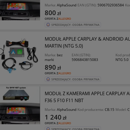
Marka:
AlphaSound
EAN (GTIN):
5906702936584
Ko
800
zł
OFERTA Z
ALLEGRO
SPRZEDAJĄCY: OSOBA PRYWATNA
MODUŁ APPLE CARPLAY & ANDROID AU
MARTIN (NTG 5.0)
Marka:
bez
EAN (GTIN):
Kod prod
marki
5906843815083
NTG 5.0
890
zł
OFERTA Z
ALLEGRO
SPRZEDAJĄCY: OSOBA PRYWATNA
MODUŁ Z KAMERAMI APPLE CARPLAY A
F36 5 F10 F11 NBT
Marka:
AlphaSound
Kod producenta:
CB.15
Model:
C
1 240
zł
OFERTA Z
ALLEGRO
SPRZEDAJĄCY: OSOBA PRYWATNA