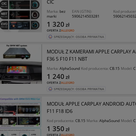
CIC
Marka:
bez
EAN (GTIN):
Kod producen
marki
5906214503281
5906214503
1 320
zł
OFERTA Z
ALLEGRO
SPRZEDAJĄCY: OSOBA PRYWATNA
MODUŁ Z KAMERAMI APPLE CARPLAY A
F36 5 F10 F11 NBT
Marka:
AlphaSound
Kod producenta:
CB.15
Model:
C
1 240
zł
OFERTA Z
ALLEGRO
SPRZEDAJĄCY: OSOBA PRYWATNA
MODUŁ APPLE CARPLAY ANDROID AUTO 
F11 F18 ID6
Kod producenta:
CB.15
Marka:
AlphaSound
Model:
C
1 350
zł
OFERTA Z
ALLEGRO