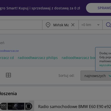
SPRAW
egro Smart! Kupuj i sprzedawaj z dostawą za 0 zł
Miasto
Wyczyść frazę
+
0
km
Odległość
szu
zeń
oodtwarzacze
Dodaj sw
Gdy poja
rzacz cd
radioodtwarzacz philips
radioodtwarzacz boombox
mailowo
wyszuki
k listy
Widok siatki
Sortuj od:
łoszenia
Radio samochodowe BMW E60 E90 e9