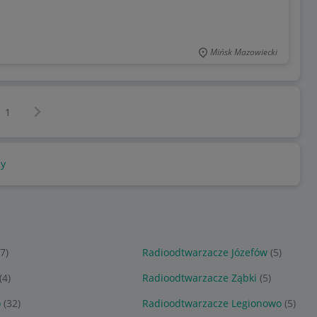
Mińsk Mazowiecki
Następna strona
z
1
y
17)
Radioodtwarzacze Józefów
(5)
(4)
Radioodtwarzacze Ząbki
(5)
o
(32)
Radioodtwarzacze Legionowo
(5)