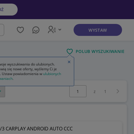
DŹ
WYSTAW
kaj
POLUB WYSZUKIWANIE
Zamknij wskazówkę
oje wyszukiwania do ulubionych.
wią się nowe oferty, wyślemy Ci je
. Ustaw powiadomienia w
ulubionych
waniach
.
Wybierz stronę:
Następna 
z
1
2/3 CARPLAY ANDROID AUTO CCC