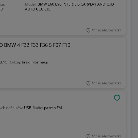
ta:
Model:
BMW E60 E90 INTERFEJS CARPLAY ANDROID
281
AUTO CCC CIC
Mińsk Mazowiecki
BMW 4 F32 F33 F36 5 F07 F10
B.15
Rodzaj:
brak informacji
Mińsk Mazowiecki
OBSERWU
ych nośników:
USB
Radio:
pasmo FM
Mińsk Mazowiecki