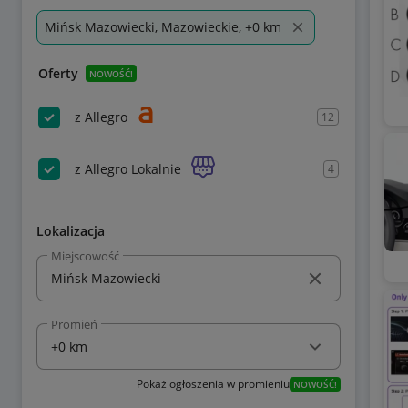
Mińsk Mazowiecki, Mazowieckie, +0 km
Oferty
NOWOŚĆ!
z Allegro
12
z Allegro Lokalnie
4
Lokalizacja
Miejscowość
Promień
Pokaż ogłoszenia w promieniu
NOWOŚĆ!