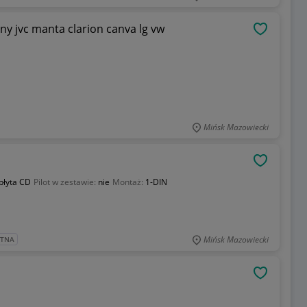
y jvc manta clarion canva lg vw
OBSERWU
Mińsk Mazowiecki
OBSERWU
płyta CD
Pilot w zestawie:
nie
Montaż:
1-DIN
Mińsk Mazowiecki
ATNA
OBSERWU