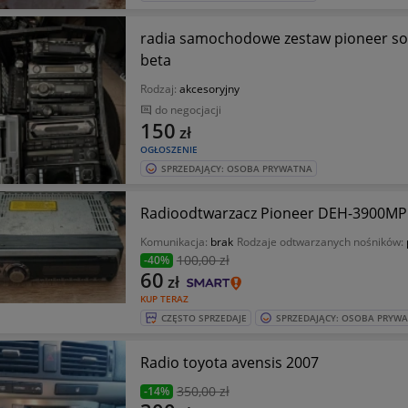
radia samochodowe zestaw pioneer son
beta
Rodzaj:
akcesoryjny
do negocjacji
150
zł
OGŁOSZENIE
SPRZEDAJĄCY: OSOBA PRYWATNA
Radioodtwarzacz Pioneer DEH-3900MP
Komunikacja:
brak
Rodzaje odtwarzanych nośników:
100
,00 zł
-40%
60
zł
KUP TERAZ
CZĘSTO SPRZEDAJE
SPRZEDAJĄCY: OSOBA PRYW
Radio toyota avensis 2007
350
,00 zł
-14%