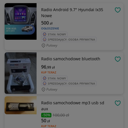
Radio Android 9.7" Hyundai Ix35
OBSE
Nowe
500
zł
OGŁOSZENIE
STAN: NOWY
SPRZEDAJĄCY: OSOBA PRYWATNA
Puławy
Radio samochodowe bluetooth
OBSE
96
,99
zł
KUP TERAZ
STAN: NOWY
SPRZEDAJĄCY: OSOBA PRYWATNA
Puławy
Radio samochodowe mp3 usb sd
OBSE
aux
100
,00 zł
-50%
50
zł
KUP TERAZ