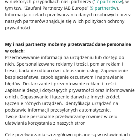
w niektórych przypadkach nasi partnerzy (
17
partnerów
), w
Nawigacja
tym tzw. “Zaufani Partnerzy IAB Europe” (
9
partnerów
).
Przydatne informacje
Informacja o celach przetwarzania danych osobowych przez
naszych partnerów znajduje się w ich politykach ochrony
prywatności.
Jak to działa
Napisz do nas
My i nasi partnerzy możemy przetwarzać dane personalne
w celach:
Allegro Gadane dla sprzedających
Przechowywanie informacji na urządzeniu lub dostęp do
Allegro Gadane dla kupujących
nich
.
Spersonalizowane reklamy i treści, pomiar reklam i
treści, badanie odbiorców i ulepszanie usług
.
Zapewnienie
Mapa miejscowości
bezpieczeństwa, zapobieganie oszustwom i naprawianie
błędów
.
Dostarczanie i prezentowanie reklam i treści
.
Informacje prawne
Zapisanie decyzji dotyczących prywatności oraz informowanie
o nich
.
Dopasowanie i łączenie danych z innych źródeł
.
Regulamin
Łączenie różnych urządzeń
.
Identyfikacja urządzeń na
podstawie informacji przesyłanych automatycznie
.
Polityka plików "cookies"
Twoje dane personalne przetwarzamy również w celu
ułatwiania korzystania z naszych stron
Ustawienia plików "cookies"
Cele przetwarzania szczegółowo opisane są w ustawieniach
Udostępnianie lokalizacji