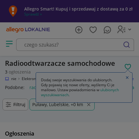
Allegro Smart! Kupuj i sprzedawaj z dostawą za 0 zł
Sprawdź »
Otwórz menu z kategoriami
szukaj
Radioodtwarzacze samochodowe
POL
3
ogłoszenia
Zamkn
o Lokalnie
Elektronika
RTV i AGD
Sprzęt car audio
Radioodtwarzacze
Dodaj swoje wyszukiwania do ulubionych.
Gdy pojawią się nowe oferty, wyślemy Ci je
Podobne:
radioodtwarzacze
radioodtwarzacz
radioodtwarz
mailowo. Ustaw powiadomienia w
ulubionych
wyszukiwaniach
.
Filtruj
Puławy, Lubelskie, +0 km
Ogłoszenia