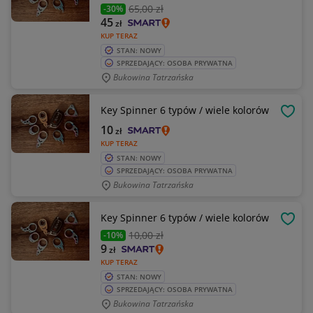
65
,00 zł
-30%
45
zł
KUP TERAZ
STAN: NOWY
SPRZEDAJĄCY: OSOBA PRYWATNA
Bukowina Tatrzańska
Key Spinner 6 typów / wiele kolorów
OBSE
10
zł
KUP TERAZ
STAN: NOWY
SPRZEDAJĄCY: OSOBA PRYWATNA
Bukowina Tatrzańska
Key Spinner 6 typów / wiele kolorów
OBSE
10
,00 zł
-10%
9
zł
KUP TERAZ
STAN: NOWY
SPRZEDAJĄCY: OSOBA PRYWATNA
Bukowina Tatrzańska