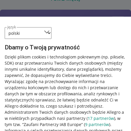
język
Dbamy o Twoją prywatność
Dzięki plikom cookies i technologiom pokrewnym
(np. piksele,
SDK)
oraz przetwarzaniu Twoich danych osobowych
(między
innymi unikalne identyfikatory, dane przeglądarki)
, możemy
zapewnić, że dopasujemy do Ciebie wyświetlane treści.
Wyrażając zgodę na przechowywanie informacji na
urządzeniu końcowym lub dostęp do nich i przetwarzanie
danych (w tym w obszarze profilowania, analiz rynkowych i
statystycznych) sprawiasz, że łatwiej będzie odnaleźć Ci w
Allegro dokładnie to, czego szukasz i potrzebujesz.
Administratorem Twoich danych osobowych będzie Allegro a
w niektórych przypadkach nasi partnerzy (
17
partnerów
), w
tym tzw. “Zaufani Partnerzy IAB Europe” (
9
partnerów
).
Przydatne informacje
Informacja o celach przetwarzania danych osobowych przez