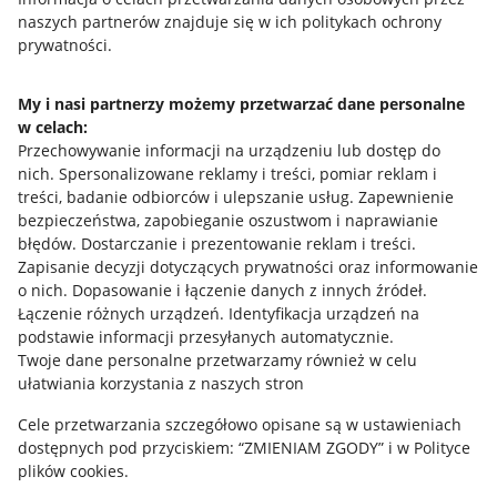
naszych partnerów znajduje się w ich politykach ochrony
prywatności.
Jak to działa
Napisz do nas
My i nasi partnerzy możemy przetwarzać dane personalne
w celach:
Allegro Gadane dla sprzedających
Przechowywanie informacji na urządzeniu lub dostęp do
Allegro Gadane dla kupujących
nich
.
Spersonalizowane reklamy i treści, pomiar reklam i
treści, badanie odbiorców i ulepszanie usług
.
Zapewnienie
Mapa miejscowości
bezpieczeństwa, zapobieganie oszustwom i naprawianie
błędów
.
Dostarczanie i prezentowanie reklam i treści
.
Informacje prawne
Zapisanie decyzji dotyczących prywatności oraz informowanie
o nich
.
Dopasowanie i łączenie danych z innych źródeł
.
Regulamin
Łączenie różnych urządzeń
.
Identyfikacja urządzeń na
podstawie informacji przesyłanych automatycznie
.
Polityka plików "cookies"
Twoje dane personalne przetwarzamy również w celu
ułatwiania korzystania z naszych stron
Ustawienia plików "cookies"
Cele przetwarzania szczegółowo opisane są w ustawieniach
Udostępnianie lokalizacji
dostępnych pod przyciskiem: “ZMIENIAM ZGODY” i w Polityce
Informacje dla Aktu o Usługach Cyfrowych
plików cookies.