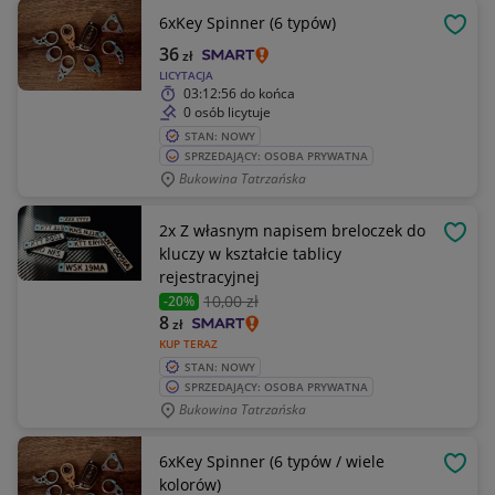
6xKey Spinner (6 typów)
OBSE
36
zł
LICYTACJA
03:12:56
do końca
0 osób licytuje
STAN: NOWY
SPRZEDAJĄCY: OSOBA PRYWATNA
Bukowina Tatrzańska
2x Z własnym napisem breloczek do
OBSE
kluczy w kształcie tablicy
rejestracyjnej
10
,00 zł
-20%
8
zł
KUP TERAZ
STAN: NOWY
SPRZEDAJĄCY: OSOBA PRYWATNA
Bukowina Tatrzańska
6xKey Spinner (6 typów / wiele
OBSE
kolorów)