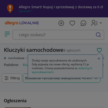
Allegro Smart! Kupuj i sprzedawaj z dostawą za 0 zł
Sprawdź »
Otwórz menu z kategoriami
szukaj
Kluczyki samochodowe
5
ogłoszeń
POL
ęści samochodowe
Układ elektryczny, zapłon
Stacyjki i kluczyki
Kluczyki
Zamkn
Dodaj swoje wyszukiwania do ulubionych.
Gdy pojawią się nowe oferty, wyślemy Ci je
Podobne:
kluczyk
klamka okienna z kluczykiem
klamki do o
mailowo. Ustaw powiadomienia w
ulubionych
wyszukiwaniach
.
Filtruj
Bukowina Tatrzańska, Małopolskie, +0 km
Ogłoszenia