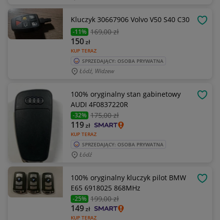
Kluczyk 30667906 Volvo V50 S40 C30
OBSE
169
,00 zł
-11%
150
zł
KUP TERAZ
SPRZEDAJĄCY: OSOBA PRYWATNA
Łódź, Widzew
100% oryginalny stan gabinetowy
OBSE
AUDI 4F0837220R
175
,00 zł
-32%
119
zł
KUP TERAZ
SPRZEDAJĄCY: OSOBA PRYWATNA
Łódź
100% oryginalny kluczyk pilot BMW
OBSE
E65 6918025 868MHz
199
,00 zł
-25%
149
zł
KUP TERAZ