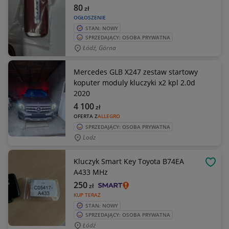
80
zł
OGŁOSZENIE
STAN: NOWY
SPRZEDAJĄCY: OSOBA PRYWATNA
Łódź, Górna
Mercedes GLB X247 zestaw startowy
koputer moduly kluczyki x2 kpl 2.0d
2020
4 100
zł
OFERTA Z
ALLEGRO
SPRZEDAJĄCY: OSOBA PRYWATNA
Lodz
Kluczyk Smart Key Toyota B74EA
OBSE
A433 MHz
250
zł
KUP TERAZ
STAN: NOWY
SPRZEDAJĄCY: OSOBA PRYWATNA
Łódź