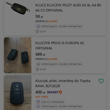
KLUCZ KLUCZYK PILOT AUDI A3 8L A4 B5
A6 C5 ORYGINAŁ
59
zł
OFERTA Z
ALLEGRO
SPRZEDAJĄCY: OSOBA PRYWATNA
Łódź
KLUCZYK PRIUS III EUROPA AC
ORYGINAŁ
499
zł
OFERTA Z
ALLEGRO
SPRZEDAJĄCY: OSOBA PRYWATNA
Łódź
Kluczyk, pilot, smartkey do Toyota
OBSE
RAV4. B2T2K2R
400
zł
KUP TERAZ
CZĘSTO SPRZEDAJE
SPRZEDAJĄCY: OSOBA PRYWATNA