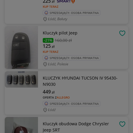
225
zł
KUP TERAZ
SPRZEDAJĄCY: OSOBA PRYWATNA
Łódź, Bałuty
Kluczyk pilot Jeep
OBSE
160
,00 zł
-21%
125
zł
KUP TERAZ
SPRZEDAJĄCY: OSOBA PRYWATNA
Łódź, Polesie
KLUCZYK HYUNDAI TUCSON IV 95430-
N9030
449
zł
OFERTA Z
ALLEGRO
SPRZEDAJĄCY: OSOBA PRYWATNA
Łódź
Kluczyk obudowa Dodge Chrysler
OBSE
Jeep SRT