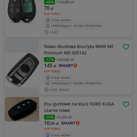
118
,00 zł
-40%
70
zł
KUP TERAZ
STAN: NOWY
SPRZEDAJĄCY: OSOBA PRYWATNA
Łódź
Nowa obudowa kluczyka BMW ME
OBSE
Premium ME-005142
165
,00 zł
-12%
145
zł
KUP TERAZ
STAN: NOWY
SPRZEDAJĄCY: OSOBA PRYWATNA
Łódź, Bałuty
Etui gumowe na klucz FORD KUGA
OBSE
czarne nowe
15
,00 zł
-30%
10
,50
zł
KUP TERAZ
STAN: NOWY