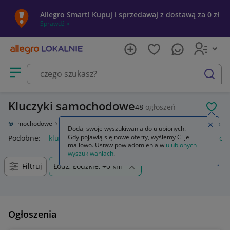
Allegro Smart! Kupuj i sprzedawaj z dostawą za 0 zł
Sprawdź »
Otwórz menu z kategoriami
szukaj
Kluczyki samochodowe
48
ogłoszeń
POL
ęści samochodowe
Układ elektryczny, zapłon
Stacyjki i kluczyki
Kluczyki
Zamkn
Dodaj swoje wyszukiwania do ulubionych.
Gdy pojawią się nowe oferty, wyślemy Ci je
Podobne:
kluczyki
klamka okienna z kluczykiem
klamki do o
mailowo. Ustaw powiadomienia w
ulubionych
wyszukiwaniach
.
Filtruj
Łódź, Łódzkie, +0 km
Ogłoszenia