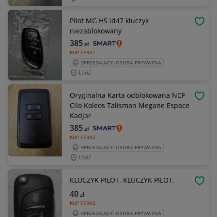
Pilot MG HS id47 kluczyk
OBSE
niezablokowany
385
zł
KUP TERAZ
SPRZEDAJĄCY: OSOBA PRYWATNA
Łódź
Oryginalna Karta odblokowana NCF
OBSE
Clio Koleos Talisman Megane Espace
Kadjar
385
zł
KUP TERAZ
SPRZEDAJĄCY: OSOBA PRYWATNA
Łódź
KLUCZYK PILOT. KLUCZYK PILOT.
OBSE
40
zł
KUP TERAZ
SPRZEDAJĄCY: OSOBA PRYWATNA