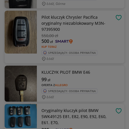
Łódź, Górna
Pilot kluczyk Chrysler Pacifica
OBSE
oryginalny niezablokowany M3N-
97395900
550
,00 zł
500
zł
KUP TERAZ
SPRZEDAJĄCY: OSOBA PRYWATNA
Łódź
KLUCZYK PILOT BMW E46
99
zł
OFERTA Z
ALLEGRO
SPRZEDAJĄCY: OSOBA PRYWATNA
Łódź
Oryginalny kluczyk pilot BMW
OBSE
5WK49125 E81, E82, E90, E92, E60,
E61. E70,