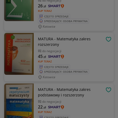
do negocjacji
26
zł
KUP TERAZ
CZĘSTO SPRZEDAJE
SPRZEDAJĄCY: OSOBA PRYWATNA
Katowice
MATURA - Matematyka zakres
OBSE
rozszerzony
do negocjacji
45
zł
KUP TERAZ
CZĘSTO SPRZEDAJE
SPRZEDAJĄCY: OSOBA PRYWATNA
Katowice
MATURA - Matematyka zakres
OBSE
podstawowy i rozszerzony
do negocjacji
22
zł
KUP TERAZ
CZĘSTO SPRZEDAJE