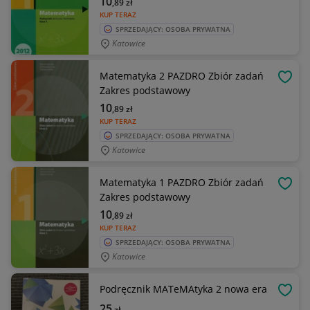
10
,89
zł
KUP TERAZ
SPRZEDAJĄCY: OSOBA PRYWATNA
Katowice
Matematyka 2 PAZDRO Zbiór zadań
OBSE
Zakres podstawowy
10
,89
zł
KUP TERAZ
SPRZEDAJĄCY: OSOBA PRYWATNA
Katowice
Matematyka 1 PAZDRO Zbiór zadań
OBSE
Zakres podstawowy
10
,89
zł
KUP TERAZ
SPRZEDAJĄCY: OSOBA PRYWATNA
Katowice
Podręcznik MATeMAtyka 2 nowa era
OBSE
25
zł