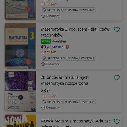
KUP TERAZ
SPRZEDAJĄCY: OSOBA PRYWATNA
Katowice
Matematyka 3 Podręcznik dla liceów
OBSE
i techników
45
,00 zł
-11%
40
zł
KUP TERAZ
SPRZEDAJĄCY: OSOBA PRYWATNA
Katowice
Zbiór zadań maturalnych
OBSE
matematyka rozszerzona
28
zł
KUP TERAZ
SPRZEDAJĄCY: OSOBA PRYWATNA
Katowice
NOWA Matura z matematyki Arkusze
OBSE
zakres P/R GWO