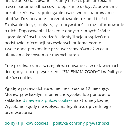
nich
.
Spersonalizowane reklamy i treści, pomiar reklam i
treści, badanie odbiorców i ulepszanie usług
.
Zapewnienie
Mapa miejscowości
bezpieczeństwa, zapobieganie oszustwom i naprawianie
błędów
.
Dostarczanie i prezentowanie reklam i treści
.
Informacje prawne
Zapisanie decyzji dotyczących prywatności oraz informowanie
o nich
.
Dopasowanie i łączenie danych z innych źródeł
.
Regulamin
Łączenie różnych urządzeń
.
Identyfikacja urządzeń na
podstawie informacji przesyłanych automatycznie
.
Polityka plików "cookies"
Twoje dane personalne przetwarzamy również w celu
ułatwiania korzystania z naszych stron
Ustawienia plików "cookies"
Cele przetwarzania szczegółowo opisane są w ustawieniach
Udostępnianie lokalizacji
dostępnych pod przyciskiem: “ZMIENIAM ZGODY” i w Polityce
Informacje dla Aktu o Usługach Cyfrowych
plików cookies.
Zgodę wyrażasz dobrowolnie i jest ważna 12 miesięcy.
Pobierz aplikację
Możesz ją w każdym momencie wycofać lub ponowić w
zakładce
Ustawienia plików cookies
na stronie głównej.
Wycofanie zgody nie wpływa na legalność uprzedniego
przetwarzania.
polityka plików cookies
polityka ochrony prywatności