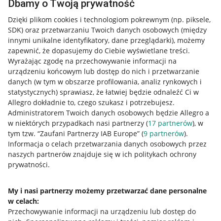
Dbamy o Twoją prywatność
Dzięki plikom cookies i technologiom pokrewnym
(np. piksele,
SDK)
oraz przetwarzaniu Twoich danych osobowych
(między
innymi unikalne identyfikatory, dane przeglądarki)
, możemy
zapewnić, że dopasujemy do Ciebie wyświetlane treści.
Wyrażając zgodę na przechowywanie informacji na
urządzeniu końcowym lub dostęp do nich i przetwarzanie
danych (w tym w obszarze profilowania, analiz rynkowych i
statystycznych) sprawiasz, że łatwiej będzie odnaleźć Ci w
Allegro dokładnie to, czego szukasz i potrzebujesz.
Administratorem Twoich danych osobowych będzie Allegro a
w niektórych przypadkach nasi partnerzy (
17
partnerów
), w
Nawigacja
tym tzw. “Zaufani Partnerzy IAB Europe” (
9
partnerów
).
Przydatne informacje
Informacja o celach przetwarzania danych osobowych przez
naszych partnerów znajduje się w ich politykach ochrony
prywatności.
Jak to działa
Napisz do nas
My i nasi partnerzy możemy przetwarzać dane personalne
w celach:
Allegro Gadane dla sprzedających
Przechowywanie informacji na urządzeniu lub dostęp do
Allegro Gadane dla kupujących