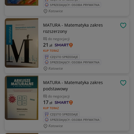
SPRZEDAJĄCY: OSOBA PRYWATNA
Katowice
MATURA - Matematyka zakres
OBSE
rozszerzony
do negocjacji
21
zł
KUP TERAZ
CZĘSTO SPRZEDAJE
SPRZEDAJĄCY: OSOBA PRYWATNA
Katowice
MATURA - Matematyka zakres
OBSE
podstawowy
do negocjacji
17
zł
KUP TERAZ
CZĘSTO SPRZEDAJE
SPRZEDAJĄCY: OSOBA PRYWATNA
Katowice