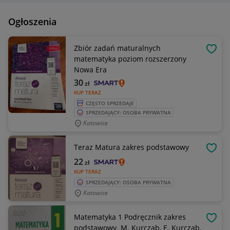
Ogłoszenia
Zbiór zadań maturalnych
OBSE
matematyka poziom rozszerzony
Nowa Era
30
zł
KUP TERAZ
CZĘSTO SPRZEDAJE
SPRZEDAJĄCY: OSOBA PRYWATNA
Katowice
Teraz Matura zakres podstawowy
OBSE
22
zł
KUP TERAZ
SPRZEDAJĄCY: OSOBA PRYWATNA
Katowice
Matematyka 1 Podręcznik zakres
OBSE
podstawowy. M. Kurczab, E. Kurczab,