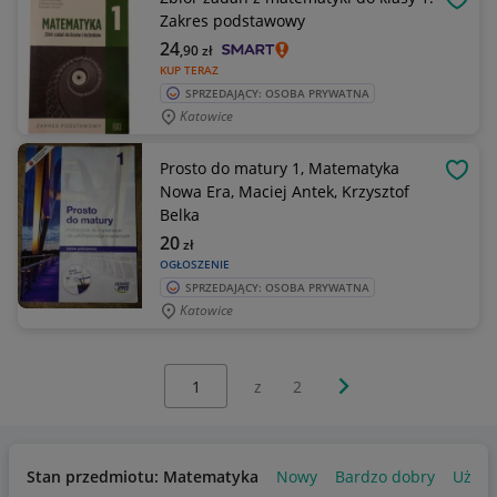
OBSE
Zakres podstawowy
24
,90
zł
KUP TERAZ
SPRZEDAJĄCY: OSOBA PRYWATNA
Katowice
Prosto do matury 1, Matematyka
OBSE
Nowa Era, Maciej Antek, Krzysztof
Belka
20
zł
OGŁOSZENIE
SPRZEDAJĄCY: OSOBA PRYWATNA
Katowice
Wybierz stronę:
Następna strona
z
2
Stan przedmiotu: Matematyka
Nowy
Bardzo dobry
Używ