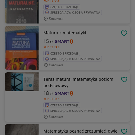
KUP TERAZ
CZĘSTO SPRZEDAJE
SPRZEDAJĄCY: OSOBA PRYWATNA
Katowice
Matura z matematyki
OBSE
15
zł
KUP TERAZ
CZĘSTO SPRZEDAJE
SPRZEDAJĄCY: OSOBA PRYWATNA
Katowice
Teraz matura, matematyka poziom
OBSE
podstawowy
18
zł
KUP TERAZ
CZĘSTO SPRZEDAJE
SPRZEDAJĄCY: OSOBA PRYWATNA
Katowice
Matematyka poznać zrozumieć, dwie
OBSE