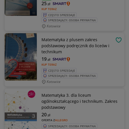
25
zł
KUP TERAZ
CZĘSTO SPRZEDAJE
SPRZEDAJĄCY: OSOBA PRYWATNA
Katowice
Matematyka z plusem zakres
OBSE
podstawowy podręcznik do liceów i
technikum
19
zł
KUP TERAZ
CZĘSTO SPRZEDAJE
SPRZEDAJĄCY: OSOBA PRYWATNA
Katowice
Matematyka 3. dla liceum
ogólnokształcącego i technikum. Zakres
podstawowy
20
zł
OFERTA Z
ALLEGRO
SPRZEDAJĄCY: OSOBA PRYWATNA