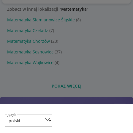
Zobacz w innej lokalizacji
"Matematyka"
Matematyka Siemianowice Śląskie
(8)
Matematyka Czeladź
(7)
Matematyka Chorzów
(23)
Matematyka Sosnowiec
(37)
Matematyka Wojkowice
(4)
POKAŻ WIĘCEJ
język