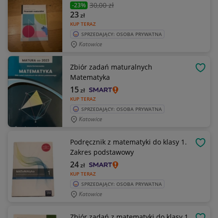
30
,00 zł
-23%
23
zł
KUP TERAZ
SPRZEDAJĄCY: OSOBA PRYWATNA
Katowice
Zbiór zadań maturalnych
OBSE
Matematyka
15
zł
KUP TERAZ
SPRZEDAJĄCY: OSOBA PRYWATNA
Katowice
Podręcznik z matematyki do klasy 1.
OBSE
Zakres podstawowy
24
zł
KUP TERAZ
SPRZEDAJĄCY: OSOBA PRYWATNA
Katowice
Zbiór zadań z matematyki do klasy 1.