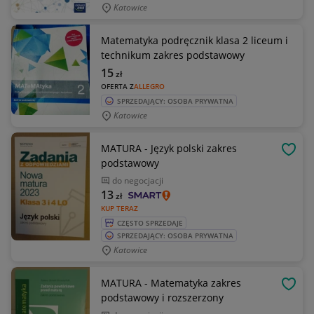
Katowice
Matematyka podręcznik klasa 2 liceum i
technikum zakres podstawowy
15
zł
OFERTA Z
ALLEGRO
SPRZEDAJĄCY: OSOBA PRYWATNA
Katowice
MATURA - Język polski zakres
OBSE
podstawowy
do negocjacji
13
zł
KUP TERAZ
CZĘSTO SPRZEDAJE
SPRZEDAJĄCY: OSOBA PRYWATNA
Katowice
MATURA - Matematyka zakres
OBSE
podstawowy i rozszerzony