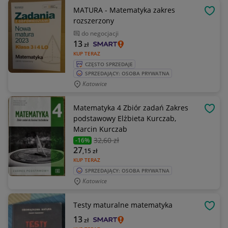
MATURA - Matematyka zakres
OBSE
rozszerzony
do negocjacji
13
zł
KUP TERAZ
CZĘSTO SPRZEDAJE
SPRZEDAJĄCY: OSOBA PRYWATNA
Katowice
Matematyka 4 Zbiór zadań Zakres
OBSE
podstawowy Elżbieta Kurczab,
Marcin Kurczab
32
,60 zł
-16%
27
,15
zł
KUP TERAZ
SPRZEDAJĄCY: OSOBA PRYWATNA
Katowice
Testy maturalne matematyka
OBSE
13
zł