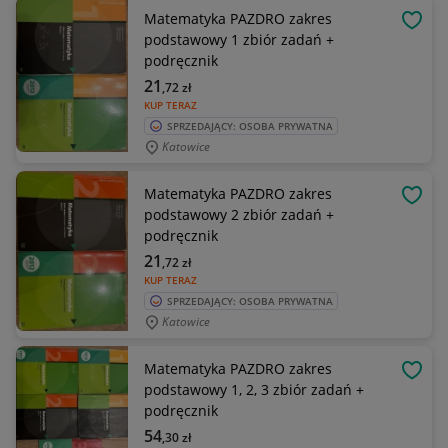
Matematyka PAZDRO zakres
OBSE
podstawowy 1 zbiór zadań +
podręcznik
21
,72
zł
KUP TERAZ
SPRZEDAJĄCY: OSOBA PRYWATNA
Katowice
Matematyka PAZDRO zakres
OBSE
podstawowy 2 zbiór zadań +
podręcznik
21
,72
zł
KUP TERAZ
SPRZEDAJĄCY: OSOBA PRYWATNA
Katowice
Matematyka PAZDRO zakres
OBSE
podstawowy 1, 2, 3 zbiór zadań +
podręcznik
54
,30
zł