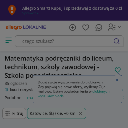
Allegro Smart! Kupuj i sprzedawaj z dostawą za 0 zł
Sprawdź »
Otwórz menu z kategoriami
szukaj
Matematyka podręczniki do liceum,
technikum, szkoły zawodowej -
POL
Szkoła ponadgimnazjalna
Zamkn
Dodaj swoje wyszukiwania do ulubionych.
85
ogłoszeń
Gdy pojawią się nowe oferty, wyślemy Ci je
e
Kultura i rozrywka
Podręczniki szkolne
Szkoła średnia
Matematyka
mailowo. Ustaw powiadomienia w
ulubionych
wyszukiwaniach
.
Podobne:
matematyka
nowa matematyka 1
matematyka 2 
Filtruj
Katowice, Śląskie, +0 km