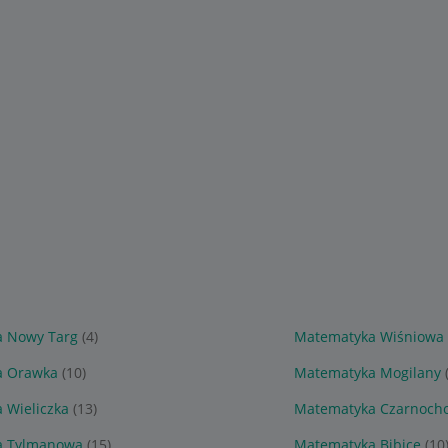
 Nowy Targ
(4)
Matematyka Wiśniowa
a Orawka
(10)
Matematyka Mogilany
 Wieliczka
(13)
Matematyka Czarnoch
a Tylmanowa
(15)
Matematyka Bibice
(10