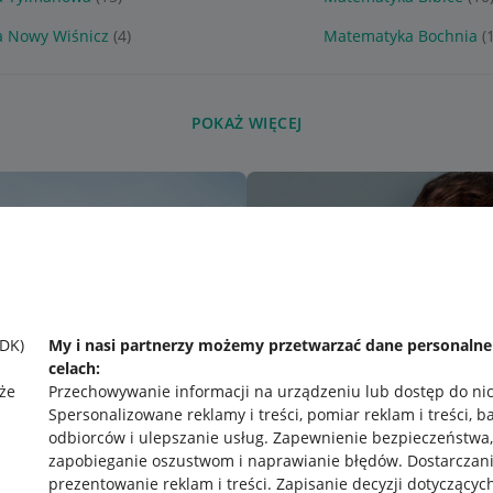
 Nowy Wiśnicz
(4)
Matematyka Bochnia
(
POKAŻ WIĘCEJ
SDK)
My i nasi partnerzy możemy przetwarzać dane personaln
celach:
że
Przechowywanie informacji na urządzeniu lub dostęp do ni
Spersonalizowane reklamy i treści, pomiar reklam i treści, b
odbiorców i ulepszanie usług
.
Zapewnienie bezpieczeństwa,
zapobieganie oszustwom i naprawianie błędów
.
Dostarczani
prezentowanie reklam i treści
.
Zapisanie decyzji dotyczącyc