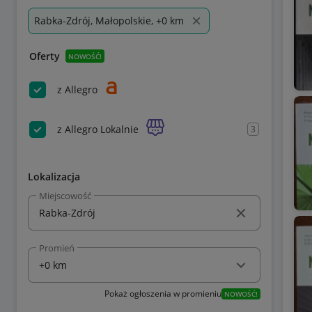
Rabka-Zdrój, Małopolskie, +0 km
Oferty
NOWOŚĆ!
z Allegro
z Allegro Lokalnie
3
Lokalizacja
Miejscowość
Promień
Pokaż ogłoszenia w promieniu
NOWOŚĆ!