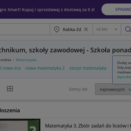
SPRAW
egro Smart! Kupuj i sprzedawaj z dostawą za 0 zł
Miasto
Wyczyść frazę
+
0
km
Odległość
szu
chnikum, szkoły zawodowej - Szkoła pona
średnia
Matematyka
Dodaj sw
Gdy poja
2 nowa era
nowa matematyka 2
zeszyt matematyka
mailowo
wyszuki
k listy
Widok siatki
Sortuj od:
łoszenia
Matematyka 3. Zbiór zadań do liceów i