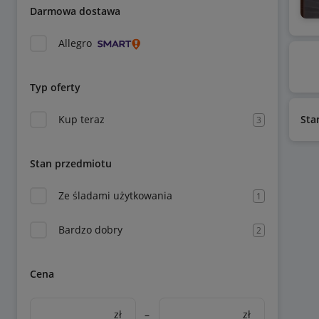
Darmowa dostawa
Allegro
Typ oferty
Kup teraz
Sta
3
Stan przedmiotu
Ze śladami użytkowania
1
Bardzo dobry
2
Cena
zł
–
zł