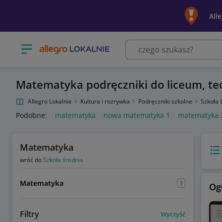
All
Otwórz menu z kategoriami
Matematyka podręczniki do liceum, te
Allegro Lokalnie
Kultura i rozrywka
Podręczniki szkolne
Szkoła 
Podobne:
matematyka
nowa matematyka 1
matematyka 
Matematyka
Wido
wróć do
Szkoła średnia
Matematyka
3
Og
Filtry
Wyczyść