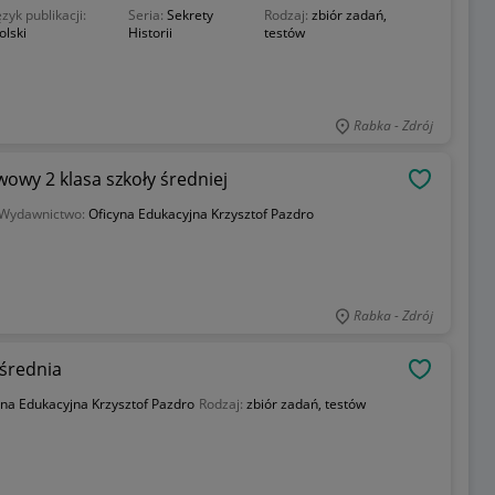
ęzyk publikacji:
Seria:
Sekrety
Rodzaj:
zbiór zadań,
olski
Historii
testów
Rabka - Zdrój
wy 2 klasa szkoły średniej
OBSERWU
Wydawnictwo:
Oficyna Edukacyjna Krzysztof Pazdro
Rabka - Zdrój
 średnia
OBSERWU
yna Edukacyjna Krzysztof Pazdro
Rodzaj:
zbiór zadań, testów