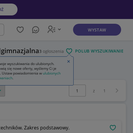
DŹ
WYSTAW
kaj
dgimnazjalna
POLUB WYSZUKIWANIE
3
ogłoszenia
Zamknij wskazówkę
oje wyszukiwania do ulubionych.
wią się nowe oferty, wyślemy Ci je
. Ustaw powiadomienia w
ulubionych
waniach
.
Wybierz stronę:
Następna 
z
1
 techników. Zakres podstawowy.
OBSERWU