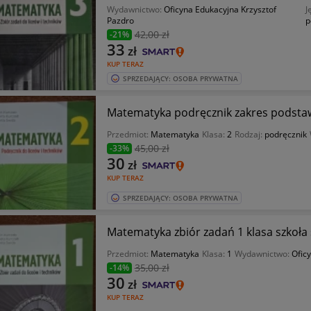
Wydawnictwo:
Oficyna Edukacyjna Krzysztof
J
Pazdro
p
42
,00 zł
-21%
33
zł
KUP TERAZ
SPRZEDAJĄCY: OSOBA PRYWATNA
Matematyka podręcznik zakres podstawo
Przedmiot:
Matematyka
Klasa:
2
Rodzaj:
podręcznik
45
,00 zł
-33%
30
zł
KUP TERAZ
SPRZEDAJĄCY: OSOBA PRYWATNA
Matematyka zbiór zadań 1 klasa szkoła
Przedmiot:
Matematyka
Klasa:
1
Wydawnictwo:
Ofic
35
,00 zł
-14%
30
zł
KUP TERAZ