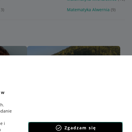
13)
Matematyka Alwernia
(9)
e w
ch
.
adanie
e i
Zgadzam się
h