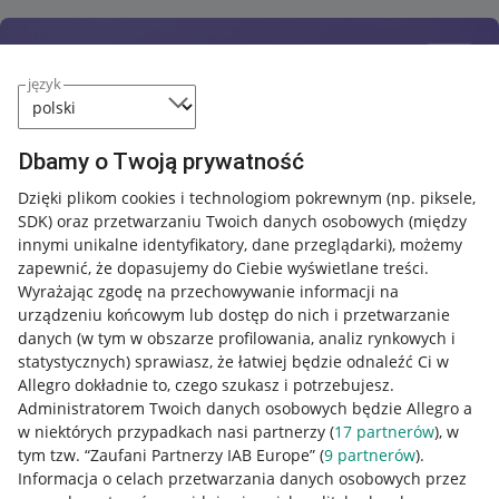
język
Dbamy o Twoją prywatność
Dzięki plikom cookies i technologiom pokrewnym
(np. piksele,
SDK)
oraz przetwarzaniu Twoich danych osobowych
(między
innymi unikalne identyfikatory, dane przeglądarki)
, możemy
zapewnić, że dopasujemy do Ciebie wyświetlane treści.
Wyrażając zgodę na przechowywanie informacji na
urządzeniu końcowym lub dostęp do nich i przetwarzanie
danych (w tym w obszarze profilowania, analiz rynkowych i
statystycznych) sprawiasz, że łatwiej będzie odnaleźć Ci w
Allegro dokładnie to, czego szukasz i potrzebujesz.
Administratorem Twoich danych osobowych będzie Allegro a
w niektórych przypadkach nasi partnerzy (
17
partnerów
), w
tym tzw. “Zaufani Partnerzy IAB Europe” (
9
partnerów
).
Przydatne informacje
Informacja o celach przetwarzania danych osobowych przez