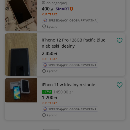
do negocjacji
400
zł
KUP TERAZ
SPRZEDAJĄCY: OSOBA PRYWATNA
Łęczna
iPhone 12 Pro 128GB Pacific Blue
OBSE
niebieski idealny
2 450
zł
KUP TERAZ
SPRZEDAJĄCY: OSOBA PRYWATNA
Łęczna
iPhon 11 w Idealnym stanie
OBSE
1450
,00 zł
-17%
1 200
zł
KUP TERAZ
SPRZEDAJĄCY: OSOBA PRYWATNA
Łęczna