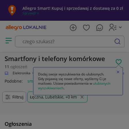
Allegro Smart! Kupuj i sprzedawaj z dostawą za 0 zł
Sprawdź »
Otwórz menu z kategoriami
szukaj
Smartfony i telefony komórkowe
POL
11
ogłoszeń
Zamkn
alnie
Elektronika
Telefony i Akcesoria
Smartfony i telefony komórkowe
Dodaj swoje wyszukiwania do ulubionych.
Gdy pojawią się nowe oferty, wyślemy Ci je
Podobne:
smartfony i telefony komórkowe
mailowo. Ustaw powiadomienia w
ulubionych
wyszukiwaniach
.
Filtruj
Łęczna, Lubelskie, +0 km
Ogłoszenia