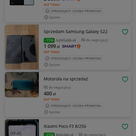
KUP TERAZ
SPRZEDAJĄCY: OSOBA PRYWATNA
Łęczna
Sprzedam Samsung Galaxy S22
OBSE
1299
,00 zł
do negocjacji
-15%
1 099
zł
KUP TERAZ
SPRZEDAJĄCY: OSOBA PRYWATNA
Łęczna
Motorola na sprzedaż
OBSE
do negocjacji
400
zł
KUP TERAZ
SPRZEDAJĄCY: OSOBA PRYWATNA
Łęczna
Xiaomi Poco F3 8/256
OBSE
850
,00 zł
do negocjacji
-35%