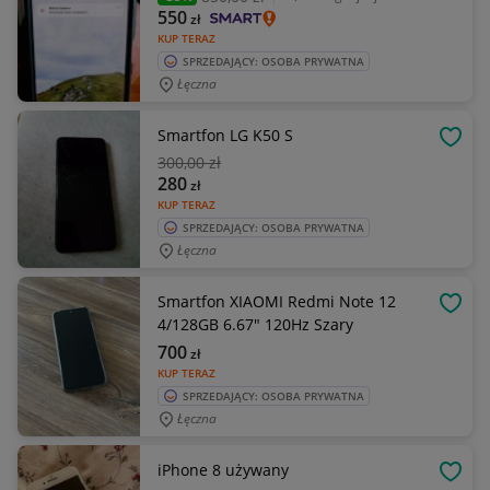
550
zł
KUP TERAZ
SPRZEDAJĄCY: OSOBA PRYWATNA
Łęczna
Smartfon LG K50 S
OBSE
300
,00 zł
280
zł
KUP TERAZ
SPRZEDAJĄCY: OSOBA PRYWATNA
Łęczna
Smartfon XIAOMI Redmi Note 12
OBSE
4/128GB 6.67" 120Hz Szary
700
zł
KUP TERAZ
SPRZEDAJĄCY: OSOBA PRYWATNA
Łęczna
iPhone 8 używany
OBSE