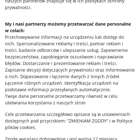
naszych partnerów znajduje się w ich politykach ochrony
prywatności.
Jak to działa
Napisz do nas
My i nasi partnerzy możemy przetwarzać dane personalne
w celach:
Allegro Gadane dla sprzedających
Przechowywanie informacji na urządzeniu lub dostęp do
Allegro Gadane dla kupujących
nich
.
Spersonalizowane reklamy i treści, pomiar reklam i
treści, badanie odbiorców i ulepszanie usług
.
Zapewnienie
Mapa miejscowości
bezpieczeństwa, zapobieganie oszustwom i naprawianie
błędów
.
Dostarczanie i prezentowanie reklam i treści
.
Informacje prawne
Zapisanie decyzji dotyczących prywatności oraz informowanie
o nich
.
Dopasowanie i łączenie danych z innych źródeł
.
Regulamin
Łączenie różnych urządzeń
.
Identyfikacja urządzeń na
podstawie informacji przesyłanych automatycznie
.
Polityka plików "cookies"
Twoje dane personalne przetwarzamy również w celu
ułatwiania korzystania z naszych stron
Ustawienia plików "cookies"
Cele przetwarzania szczegółowo opisane są w ustawieniach
Udostępnianie lokalizacji
dostępnych pod przyciskiem: “ZMIENIAM ZGODY” i w Polityce
Informacje dla Aktu o Usługach Cyfrowych
plików cookies.
Zgodę wyrażasz dobrowolnie i jest ważna 12 miesięcy.