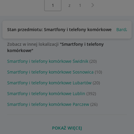
Wybierz stronę:
Następna strona
z
1
Stan przedmiotu: Smartfony i telefony komórkowe
Bardzo 
Zobacz w innej lokalizacji
"Smartfony i telefony
komórkowe"
Smartfony i telefony komórkowe Świdnik
(20)
Smartfony i telefony komórkowe Sosnowica
(10)
Smartfony i telefony komórkowe Lubartów
(20)
Smartfony i telefony komórkowe Lublin
(392)
Smartfony i telefony komórkowe Parczew
(26)
POKAŻ WIĘCEJ