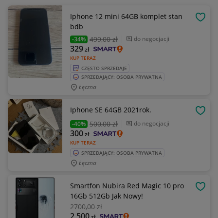
Iphone 12 mini 64GB komplet stan
OBSE
bdb
499
,00 zł
do negocjacji
-34%
329
zł
KUP TERAZ
CZĘSTO SPRZEDAJE
SPRZEDAJĄCY: OSOBA PRYWATNA
Łęczna
Iphone SE 64GB 2021rok.
OBSE
500
,00 zł
do negocjacji
-40%
300
zł
KUP TERAZ
SPRZEDAJĄCY: OSOBA PRYWATNA
Łęczna
Smartfon Nubira Red Magic 10 pro
OBSE
16Gb 512Gb Jak Nowy!
2700
,00 zł
2 500
zł