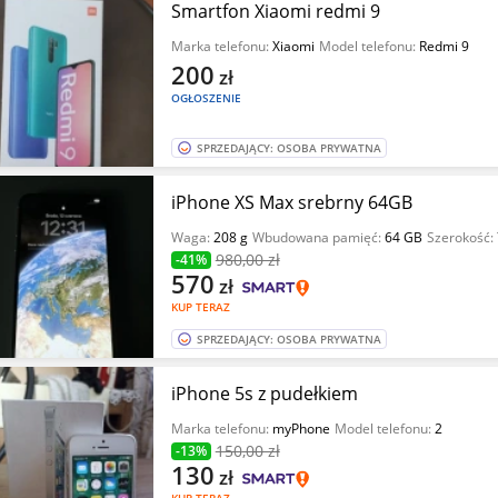
Smartfon Xiaomi redmi 9
Marka telefonu:
Xiaomi
Model telefonu:
Redmi 9
200
zł
OGŁOSZENIE
SPRZEDAJĄCY: OSOBA PRYWATNA
iPhone XS Max srebrny 64GB
Waga:
208 g
Wbudowana pamięć:
64 GB
Szerokość:
980
,00 zł
-41%
570
zł
KUP TERAZ
SPRZEDAJĄCY: OSOBA PRYWATNA
iPhone 5s z pudełkiem
Marka telefonu:
myPhone
Model telefonu:
2
150
,00 zł
-13%
130
zł