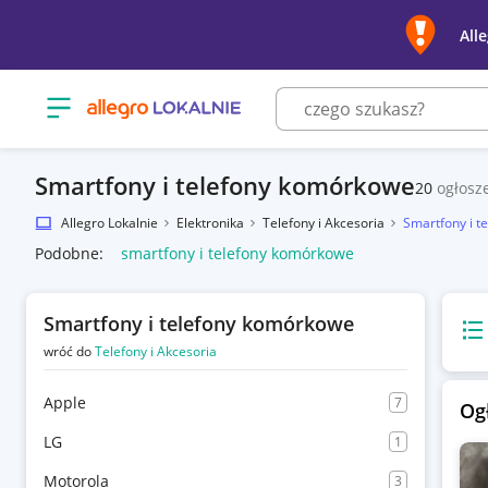
All
Otwórz menu z kategoriami
Smartfony i telefony komórkowe
20
ogłosz
Allegro Lokalnie
Elektronika
Telefony i Akcesoria
Smartfony i t
Podobne:
smartfony i telefony komórkowe
Smartfony i telefony komórkowe
Wido
wróć do
Telefony i Akcesoria
Apple
7
Og
LG
1
Motorola
3