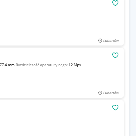
OBSERWU
Lubartów
OBSERWU
77.4 mm
Rozdzielczość aparatu tylnego:
12 Mpx
Lubartów
OBSERWU