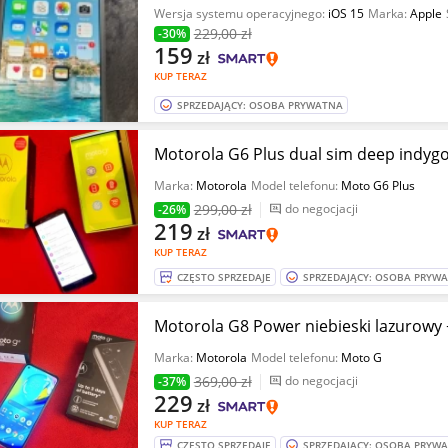
Wersja systemu operacyjnego:
iOS 15
Marka:
Apple
229
,00 zł
-30%
159
zł
KUP TERAZ
SPRZEDAJĄCY: OSOBA PRYWATNA
Motorola G6 Plus dual sim deep indygo 
Marka:
Motorola
Model telefonu:
Moto G6 Plus
299
,00 zł
do negocjacji
-26%
219
zł
KUP TERAZ
CZĘSTO SPRZEDAJE
SPRZEDAJĄCY: OSOBA PRYW
Motorola G8 Power niebieski lazurowy 
Marka:
Motorola
Model telefonu:
Moto G
369
,00 zł
do negocjacji
-37%
229
zł
KUP TERAZ
CZĘSTO SPRZEDAJE
SPRZEDAJĄCY: OSOBA PRYW