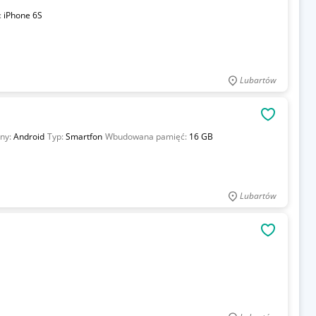
:
iPhone 6S
Lubartów
OBSERWU
jny:
Android
Typ:
Smartfon
Wbudowana pamięć:
16 GB
Lubartów
OBSERWU