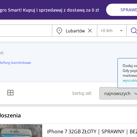
SPRAW
egro Smart! Kupuj i sprzedawaj z dostawą za 0 zł
Miasto
Wyczyść frazę
+
0
km
Odległość
szu
eń
elefony komórkowe
Dodaj sw
Gdy poja
mailowo
wyszuki
k listy
Widok siatki
Sortuj od:
łoszenia
iPhone 7 32GB ZŁOTY | SPRAWNY | BE