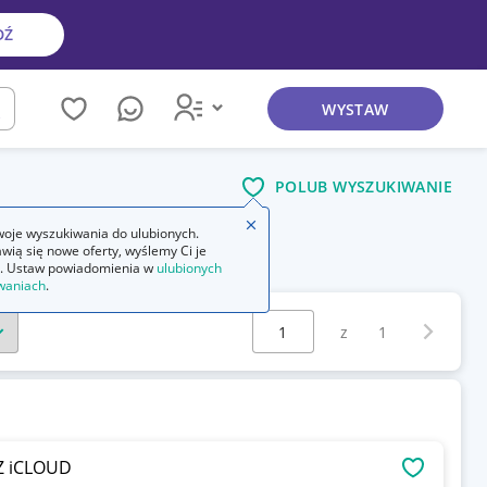
DŹ
WYSTAW
kaj
POLUB WYSZUKIWANIE
Zamknij wskazówkę
oje wyszukiwania do ulubionych.
wią się nowe oferty, wyślemy Ci je
. Ustaw powiadomienia w
ulubionych
waniach
.
Wybierz stronę:
Następna 
z
1
Z iCLOUD
OBSERWU