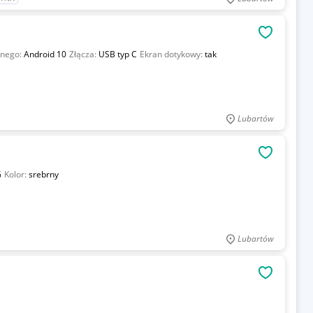
OBSERWU
jnego:
Android 10
Złącza:
USB typ C
Ekran dotykowy:
tak
Lubartów
OBSERWU
G
Kolor:
srebrny
Lubartów
OBSERWU