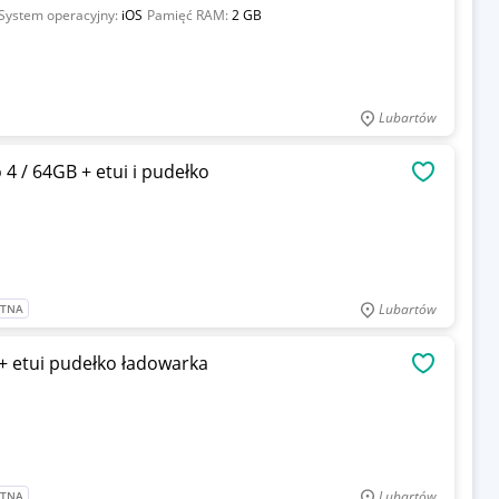
System operacyjny:
iOS
Pamięć RAM:
2 GB
Lubartów
4 / 64GB + etui i pudełko
OBSERWU
Lubartów
ATNA
+ etui pudełko ładowarka
OBSERWU
Lubartów
ATNA