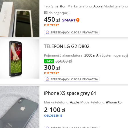
Typ:
Smartfon
Marka telefonu:
Apple
Model telefonu
do negocjacji
450
zł
KUP TERAZ
SPRZEDAJĄCY: OSOBA PRYWATNA
TELEFON LG G2 D802
Pojemność akumulatora:
3000 mAh
System operacy
350
,00 zł
-14%
300
zł
KUP TERAZ
SPRZEDAJĄCY: OSOBA PRYWATNA
iPhone XS space grey 64
Marka telefonu:
Apple
Model telefonu:
iPhone XS
2 100
zł
OGŁOSZENIE