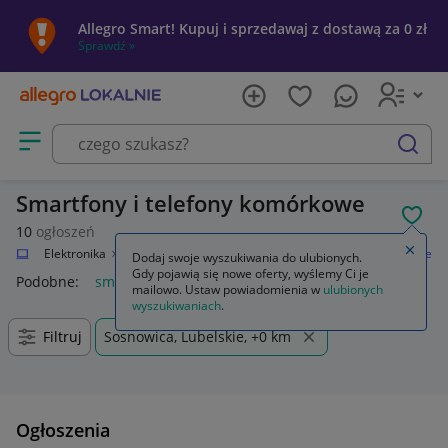
Allegro Smart! Kupuj i sprzedawaj z dostawą za 0 zł
Sprawdź »
Otwórz menu z kategoriami
szukaj
Smartfony i telefony komórkowe
POL
10
ogłoszeń
Zamkn
alnie
Elektronika
Telefony i Akcesoria
Smartfony i telefony komórkowe
Dodaj swoje wyszukiwania do ulubionych.
Gdy pojawią się nowe oferty, wyślemy Ci je
Podobne:
smartfony i telefony komórkowe
mailowo. Ustaw powiadomienia w
ulubionych
wyszukiwaniach
.
Filtruj
Sosnowica, Lubelskie, +0 km
Ogłoszenia