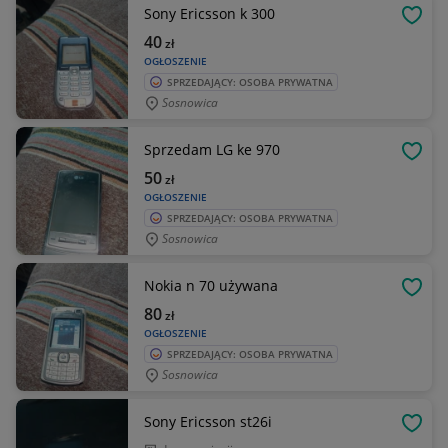
Sony Ericsson k 300
OBSE
40
zł
OGŁOSZENIE
SPRZEDAJĄCY: OSOBA PRYWATNA
Sosnowica
Sprzedam LG ke 970
OBSE
50
zł
OGŁOSZENIE
SPRZEDAJĄCY: OSOBA PRYWATNA
Sosnowica
Nokia n 70 używana
OBSE
80
zł
OGŁOSZENIE
SPRZEDAJĄCY: OSOBA PRYWATNA
Sosnowica
Sony Ericsson st26i
OBSE