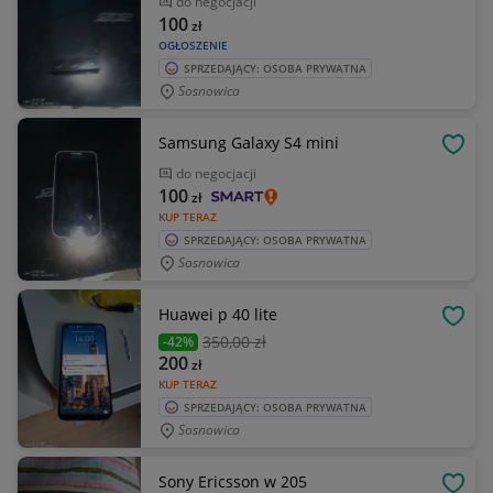
do negocjacji
100
zł
OGŁOSZENIE
SPRZEDAJĄCY: OSOBA PRYWATNA
Sosnowica
Samsung Galaxy S4 mini
OBSE
do negocjacji
100
zł
KUP TERAZ
SPRZEDAJĄCY: OSOBA PRYWATNA
Sosnowica
Huawei p 40 lite
OBSE
350
,00 zł
-42%
200
zł
KUP TERAZ
SPRZEDAJĄCY: OSOBA PRYWATNA
Sosnowica
Sony Ericsson w 205