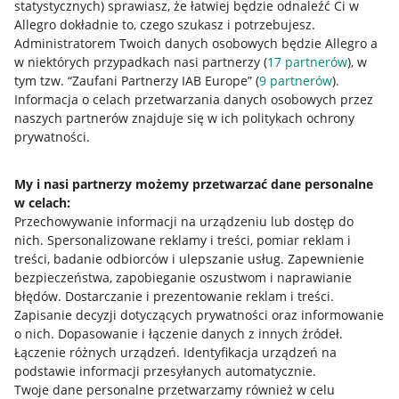
statystycznych) sprawiasz, że łatwiej będzie odnaleźć Ci w
Allegro dokładnie to, czego szukasz i potrzebujesz.
Administratorem Twoich danych osobowych będzie Allegro a
w niektórych przypadkach nasi partnerzy (
17
partnerów
), w
tym tzw. “Zaufani Partnerzy IAB Europe” (
9
partnerów
).
Przydatne informacje
Informacja o celach przetwarzania danych osobowych przez
naszych partnerów znajduje się w ich politykach ochrony
prywatności.
Jak to działa
Napisz do nas
My i nasi partnerzy możemy przetwarzać dane personalne
w celach:
Allegro Gadane dla sprzedających
Przechowywanie informacji na urządzeniu lub dostęp do
Allegro Gadane dla kupujących
nich
.
Spersonalizowane reklamy i treści, pomiar reklam i
treści, badanie odbiorców i ulepszanie usług
.
Zapewnienie
Mapa miejscowości
bezpieczeństwa, zapobieganie oszustwom i naprawianie
błędów
.
Dostarczanie i prezentowanie reklam i treści
.
Informacje prawne
Zapisanie decyzji dotyczących prywatności oraz informowanie
o nich
.
Dopasowanie i łączenie danych z innych źródeł
.
Regulamin
Łączenie różnych urządzeń
.
Identyfikacja urządzeń na
podstawie informacji przesyłanych automatycznie
.
Polityka plików "cookies"
Twoje dane personalne przetwarzamy również w celu