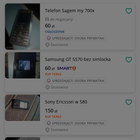
Telefon Sagem my 700x
OBSE
do negocjacji
60
zł
OGŁOSZENIE
SPRZEDAJĄCY: OSOBA PRYWATNA
Sosnowica
Samsung GT 5570 bez simlocka
OBSE
60
zł
KUP TERAZ
SPRZEDAJĄCY: OSOBA PRYWATNA
Sosnowica
Sony Ericsson w 580
OBSE
150
zł
KUP TERAZ
SPRZEDAJĄCY: OSOBA PRYWATNA
Sosnowica