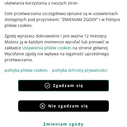
ułatwiania korzystania z naszych stron
Ustawienia plików "cookies"
Cele przetwarzania szczegółowo opisane są w ustawieniach
Udostępnianie lokalizacji
dostępnych pod przyciskiem: “ZMIENIAM ZGODY” i w Polityce
Informacje dla Aktu o Usługach Cyfrowych
plików cookies.
Zgodę wyrażasz dobrowolnie i jest ważna 12 miesięcy.
Pobierz aplikację
Możesz ją w każdym momencie wycofać lub ponowić w
zakładce
Ustawienia plików cookies
na stronie głównej.
Wycofanie zgody nie wpływa na legalność uprzedniego
przetwarzania.
polityka plików cookies
polityka ochrony prywatności
Zgadzam się
Nie zgadzam się
Korzystanie z serwisu oznacza akceptację
regulaminu
.
Zmieniam zgody