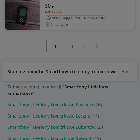
OBSE
50
zł
KUP TERAZ
SPRZEDAJĄCY: OSOBA PRYWATNA
Sosnowica
Wybierz stronę:
Następna strona
z
1
Stan przedmiotu: Smartfony i telefony komórkowe
Bardzo 
Zobacz w innej lokalizacji
"Smartfony i telefony
komórkowe"
Smartfony i telefony komórkowe Parczew
(26)
Smartfony i telefony komórkowe Łęczna
(11)
Smartfony i telefony komórkowe Lubartów
(20)
Smartfony i telefony komórkowe Świdnik
(19)