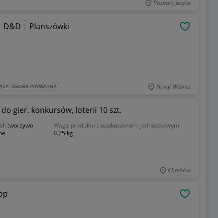
Poznań, Jeżyce
| D&D | Planszówki
OBSERWU
Nowy Wiśnicz
ĄCY: OSOBA PRYWATNA
o gier, konkursów, loterii 10 szt.
ał:
tworzywo
Waga produktu z opakowaniem jednostkowym:
ne
0.25 kg
Chotków
op
OBSERWU