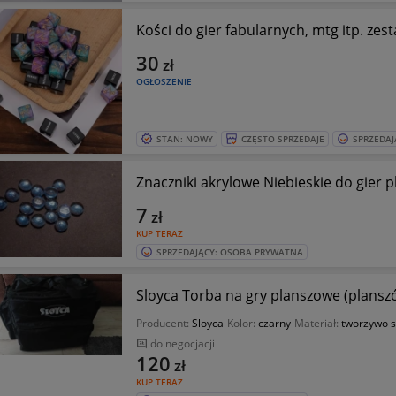
Kości do gier fabularnych, mtg itp. zes
30
zł
OGŁOSZENIE
STAN: NOWY
CZĘSTO SPRZEDAJE
SPRZEDAJ
Znaczniki akrylowe Niebieskie do gier 
7
zł
KUP TERAZ
SPRZEDAJĄCY: OSOBA PRYWATNA
Sloyca Torba na gry planszowe (plansz
Producent:
Sloyca
Kolor:
czarny
Materiał:
tworzywo s
do negocjacji
120
zł
KUP TERAZ