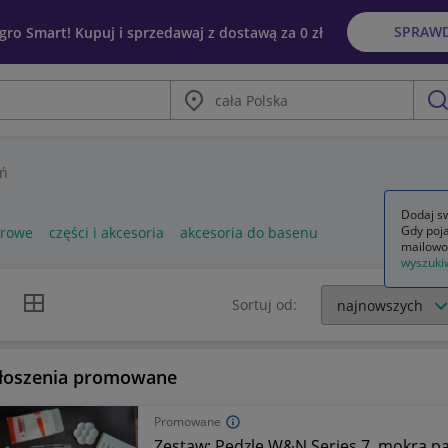
SPRAW
egro Smart! Kupuj i sprzedawaj z dostawą za 0 zł
Miasto
szu
eń
Dodaj sw
Gdy poja
erowe
części i akcesoria
akcesoria do basenu
mailowo
wyszuki
k listy
Widok siatki
Sortuj od:
łoszenia promowane
Promowane
Zestaw: Pędzle W&N Series 7, mokra pa