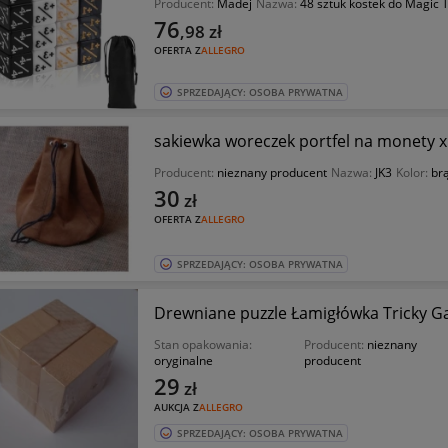
Producent:
Madej
Nazwa:
48 sztuk kostek do Magic 
76
,98
zł
OFERTA Z
ALLEGRO
SPRZEDAJĄCY: OSOBA PRYWATNA
sakiewka woreczek portfel na monety x
Producent:
nieznany producent
Nazwa:
JK3
Kolor:
br
30
zł
OFERTA Z
ALLEGRO
SPRZEDAJĄCY: OSOBA PRYWATNA
Drewniane puzzle Łamigłówka Tricky G
Stan opakowania:
Producent:
nieznany
oryginalne
producent
29
zł
AUKCJA Z
ALLEGRO
SPRZEDAJĄCY: OSOBA PRYWATNA