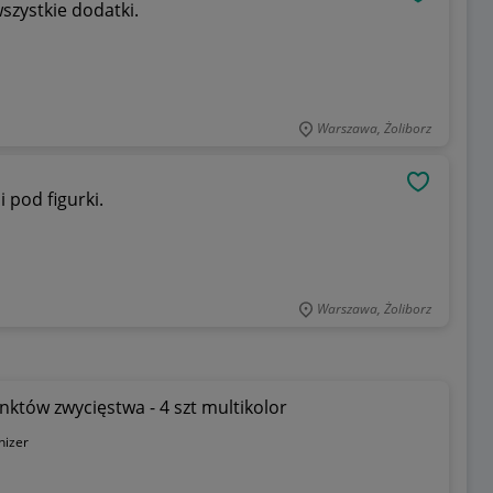
OBSERWU
wszystkie dodatki.
Warszawa, Żoliborz
OBSERWU
 pod figurki.
Warszawa, Żoliborz
nktów zwycięstwa - 4 szt multikolor
izer