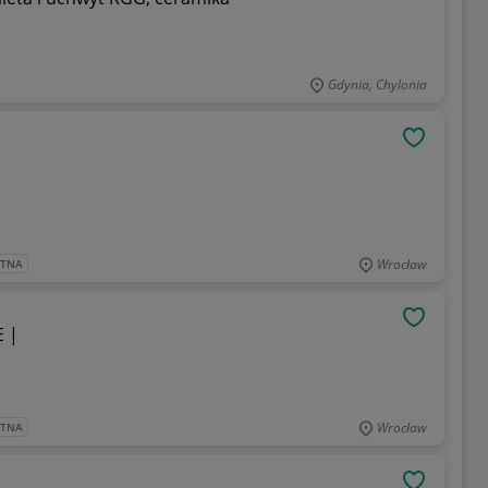
Gdynia, Chylonia
OBSERWU
Wrocław
ATNA
OBSERWU
 |
Wrocław
ATNA