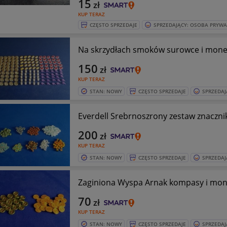
15
zł
KUP TERAZ
CZĘSTO SPRZEDAJE
SPRZEDAJĄCY: OSOBA PRYW
Na skrzydłach smoków surowce i mone
150
zł
KUP TERAZ
STAN: NOWY
CZĘSTO SPRZEDAJE
SPRZEDAJ
Everdell Srebrnoszrony zestaw znaczn
200
zł
KUP TERAZ
STAN: NOWY
CZĘSTO SPRZEDAJE
SPRZEDAJ
Zaginiona Wyspa Arnak kompasy i mon
70
zł
KUP TERAZ
STAN: NOWY
CZĘSTO SPRZEDAJE
SPRZEDAJ