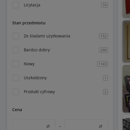
Licytacja
19
Stan przedmiotu
Ze śladami użytkowania
152
Bardzo dobry
290
Nowy
1143
Uszkodzony
1
Produkt cyfrowy
2
Cena
zł
–
zł