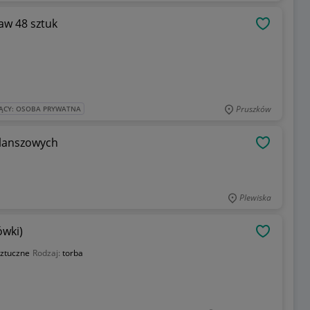
taw 48 sztuk
OBSERWU
Pruszków
ĄCY: OSOBA PRYWATNA
planszowych
OBSERWU
Plewiska
ówki)
OBSERWU
ztuczne
Rodzaj:
torba