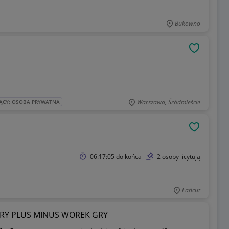
Bukowno
OBSERWU
Warszawa, Śródmieście
ĄCY: OSOBA PRYWATNA
OBSERWU
06:17:05
do końca
2 osoby licytują
Łańcut
ORY PLUS MINUS WOREK GRY