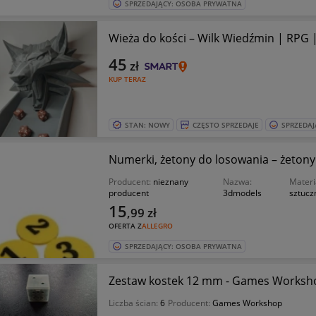
SPRZEDAJĄCY: OSOBA PRYWATNA
Wieża do kości – Wilk Wiedźmin | RPG 
45
zł
KUP TERAZ
STAN: NOWY
CZĘSTO SPRZEDAJE
SPRZEDAJ
Numerki, żetony do losowania – żetony d
Producent:
nieznany
Nazwa:
Materi
producent
3dmodels
sztucz
15
,99
zł
OFERTA Z
ALLEGRO
SPRZEDAJĄCY: OSOBA PRYWATNA
Zestaw kostek 12 mm - Games Worksh
Liczba ścian:
6
Producent:
Games Workshop