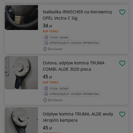
Nakładka IRMSCHER na kierownicę
OBSE
OPEL Vectra C Sig
34
zł
KUP TERAZ
STAN: NOWY
SPRZEDAJĄCY: OSOBA PRYWATNA
Borówiec
Osłona, odpływ komina TRUMA
OBSE
COMBI, ALDE 3020 pieca
45
zł
KUP TERAZ
STAN: NOWY
SPRZEDAJĄCY: OSOBA PRYWATNA
Borówiec
Odpływ komina TRUMA, ALDE wody
OBSE
skroplin kampera
45
zł