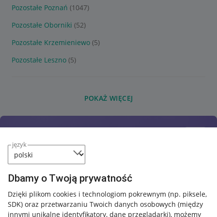
Pozostałe Poznań
(1047)
Pozostałe Oborniki
(52)
Pozostałe Krzemieniewo
(5)
Pozostałe Leszno
(5)
POKAŻ WIĘCEJ
język
Dbamy o Twoją prywatność
Dzięki plikom cookies i technologiom pokrewnym
(np. piksele,
SDK)
oraz przetwarzaniu Twoich danych osobowych
(między
innymi unikalne identyfikatory, dane przeglądarki)
, możemy