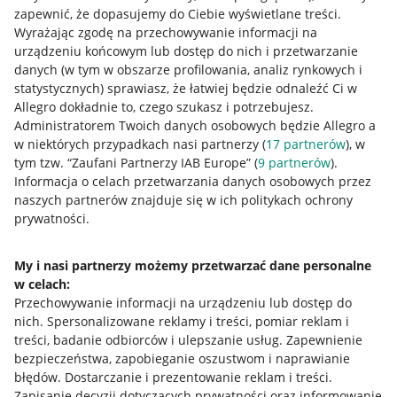
zapewnić, że dopasujemy do Ciebie wyświetlane treści.
Wyrażając zgodę na przechowywanie informacji na
urządzeniu końcowym lub dostęp do nich i przetwarzanie
danych (w tym w obszarze profilowania, analiz rynkowych i
statystycznych) sprawiasz, że łatwiej będzie odnaleźć Ci w
Allegro dokładnie to, czego szukasz i potrzebujesz.
Administratorem Twoich danych osobowych będzie Allegro a
w niektórych przypadkach nasi partnerzy (
17
partnerów
), w
tym tzw. “Zaufani Partnerzy IAB Europe” (
9
partnerów
).
Przydatne informacje
Informacja o celach przetwarzania danych osobowych przez
naszych partnerów znajduje się w ich politykach ochrony
prywatności.
Jak to działa
Napisz do nas
My i nasi partnerzy możemy przetwarzać dane personalne
w celach:
Allegro Gadane dla sprzedających
Przechowywanie informacji na urządzeniu lub dostęp do
Allegro Gadane dla kupujących
nich
.
Spersonalizowane reklamy i treści, pomiar reklam i
treści, badanie odbiorców i ulepszanie usług
.
Zapewnienie
Mapa miejscowości
bezpieczeństwa, zapobieganie oszustwom i naprawianie
błędów
.
Dostarczanie i prezentowanie reklam i treści
.
Informacje prawne
Zapisanie decyzji dotyczących prywatności oraz informowanie