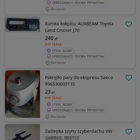
SPRZEDAJĄCY: OSOBA PRYWATNA
Borówiec
Ramka kokpitu, AUXBEAM Toyota
OBSE
Land Cruiser J70
240
zł
KUP TERAZ
STAN: NOWY
SPRZEDAJĄCY: OSOBA PRYWATNA
Borówiec
Pokrętło pary do ekspresu Saeco
OBSE
996530003135
23
zł
KUP TERAZ
STAN: NOWY
SPRZEDAJĄCY: OSOBA PRYWATNA
Borówiec
Zaślepka szyny szyberdachu VW
OBSE
GARBUS, BEETLE