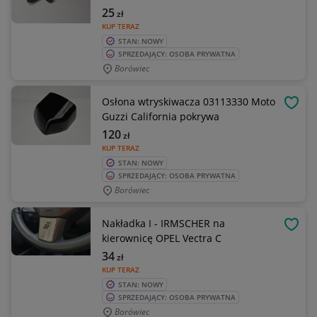
25
zł
KUP TERAZ
STAN: NOWY
SPRZEDAJĄCY: OSOBA PRYWATNA
Borówiec
Osłona wtryskiwacza 03113330 Moto
OBSE
Guzzi California pokrywa
120
zł
KUP TERAZ
STAN: NOWY
SPRZEDAJĄCY: OSOBA PRYWATNA
Borówiec
Nakładka I - IRMSCHER na
OBSE
kierownicę OPEL Vectra C
34
zł
KUP TERAZ
STAN: NOWY
SPRZEDAJĄCY: OSOBA PRYWATNA
Borówiec