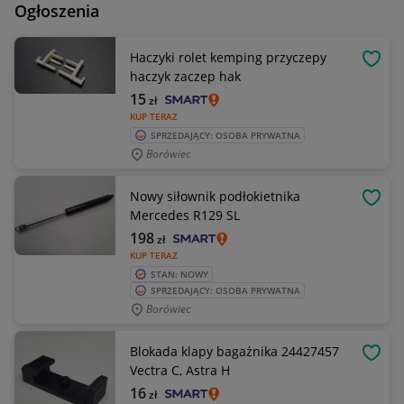
Ogłoszenia
Haczyki rolet kemping przyczepy
OBSE
haczyk zaczep hak
15
zł
KUP TERAZ
SPRZEDAJĄCY: OSOBA PRYWATNA
Borówiec
Nowy siłownik podłokietnika
OBSE
Mercedes R129 SL
198
zł
KUP TERAZ
STAN: NOWY
SPRZEDAJĄCY: OSOBA PRYWATNA
Borówiec
Blokada klapy bagażnika 24427457
OBSE
Vectra C, Astra H
16
zł