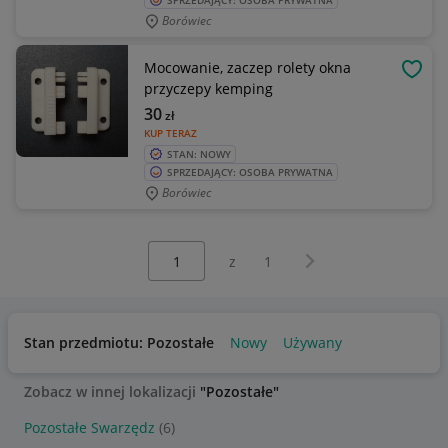
SPRZEDAJĄCY: OSOBA PRYWATNA
Borówiec
Mocowanie, zaczep rolety okna
OBSE
przyczepy kemping
30
zł
KUP TERAZ
STAN: NOWY
SPRZEDAJĄCY: OSOBA PRYWATNA
Borówiec
Wybierz stronę:
Następna strona
z
1
Stan przedmiotu: Pozostałe
Nowy
Używany
Zobacz w innej lokalizacji
"Pozostałe"
Pozostałe Swarzędz
(6)