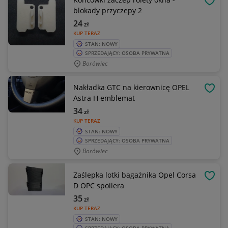
OBSE
blokady przyczepy 2
24
zł
KUP TERAZ
STAN: NOWY
SPRZEDAJĄCY: OSOBA PRYWATNA
Borówiec
Nakładka GTC na kierownicę OPEL
OBSE
Astra H emblemat
34
zł
KUP TERAZ
STAN: NOWY
SPRZEDAJĄCY: OSOBA PRYWATNA
Borówiec
Zaślepka lotki bagażnika Opel Corsa
OBSE
D OPC spoilera
35
zł
KUP TERAZ
STAN: NOWY