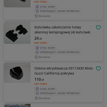
KUP TERAZ
STAN: NOWY
SPRZEDAJĄCY: OSOBA PRYWATNA
Borówiec
Końcówka zakończenie listwy
OBSE
okiennej kempingowej (4) końcówki
24
zł
KUP TERAZ
STAN: NOWY
SPRZEDAJĄCY: OSOBA PRYWATNA
Borówiec
Osłona wtryskiwacza 03113430 Moto
OBSE
Guzzi California pokrywa
110
zł
KUP TERAZ
STAN: NOWY
SPRZEDAJĄCY: OSOBA PRYWATNA
Borówiec