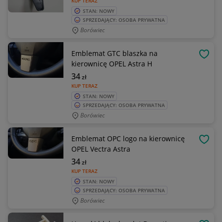
KUP TERAZ
STAN: NOWY
SPRZEDAJĄCY: OSOBA PRYWATNA
Borówiec
Emblemat GTC blaszka na
OBSE
kierownicę OPEL Astra H
34
zł
KUP TERAZ
STAN: NOWY
SPRZEDAJĄCY: OSOBA PRYWATNA
Borówiec
Emblemat OPC logo na kierownicę
OBSE
OPEL Vectra Astra
34
zł
KUP TERAZ
STAN: NOWY
SPRZEDAJĄCY: OSOBA PRYWATNA
Borówiec