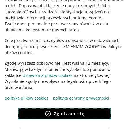
o nich
.
Dopasowanie i łączenie danych z innych źródeł
.
Regulamin
Łączenie różnych urządzeń
.
Identyfikacja urządzeń na
podstawie informacji przesyłanych automatycznie
.
Polityka plików "cookies"
Twoje dane personalne przetwarzamy również w celu
ułatwiania korzystania z naszych stron
Ustawienia plików "cookies"
Cele przetwarzania szczegółowo opisane są w ustawieniach
Udostępnianie lokalizacji
dostępnych pod przyciskiem: “ZMIENIAM ZGODY” i w Polityce
Informacje dla Aktu o Usługach Cyfrowych
plików cookies.
Zgodę wyrażasz dobrowolnie i jest ważna 12 miesięcy.
Pobierz aplikację
Możesz ją w każdym momencie wycofać lub ponowić w
zakładce
Ustawienia plików cookies
na stronie głównej.
Wycofanie zgody nie wpływa na legalność uprzedniego
przetwarzania.
polityka plików cookies
polityka ochrony prywatności
Zgadzam się