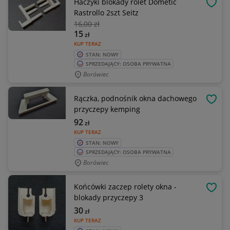
Haczyki blokady rolet Dometic
OBSE
Rastrollo 2szt Seitz
16
,00 zł
15
zł
KUP TERAZ
STAN: NOWY
SPRZEDAJĄCY: OSOBA PRYWATNA
Borówiec
Rączka, podnośnik okna dachowego
OBSE
przyczepy kemping
92
zł
KUP TERAZ
STAN: NOWY
SPRZEDAJĄCY: OSOBA PRYWATNA
Borówiec
Końcówki zaczep rolety okna -
OBSE
blokady przyczepy 3
30
zł
KUP TERAZ