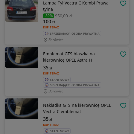
Lampa Tył Vectra C Kombi Prawa
OBSE
tylna
950
,00 zł
-89%
100
zł
KUP TERAZ
SPRZEDAJĄCY: OSOBA PRYWATNA
Borówiec
Emblemat GTS blaszka na
OBSE
kierownicę OPEL Astra H
35
zł
KUP TERAZ
STAN: NOWY
SPRZEDAJĄCY: OSOBA PRYWATNA
Borówiec
Nakładka GTS na kierownicę OPEL
OBSE
Vectra C emblemat
35
zł
KUP TERAZ
STAN: NOWY