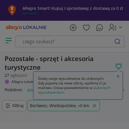
Allegro Smart! Kupuj i sprzedawaj z dostawą za 0 zł
Sprawdź »
Otwórz menu z kategoriami
szukaj
Pozostałe - sprzęt i akcesoria
turystyczne
POL
27
ogłoszeń
Zamkn
Dodaj swoje wyszukiwania do ulubionych.
Allegro Lokalnie
Sport i turystyka
Turystyka
Pozostałe
Gdy pojawią się nowe oferty, wyślemy Ci je
mailowo. Ustaw powiadomienia w
ulubionych
Podobne:
pozostałe
łóżka pozostałe
pozostałe miasta i regi
wyszukiwaniach
.
Filtruj
Borówiec, Wielkopolskie, +0 km