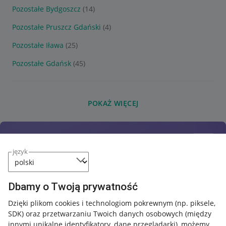
Pozostałe Bydgoszcz
(14)
Pozostałe Pruszcz Gdański
(4)
Pozostałe Iława
(25)
Pozostałe Gdańsk
(45)
POKAŻ WIĘCEJ
język
Dbamy o Twoją prywatność
Dzięki plikom cookies i technologiom pokrewnym
(np. piksele,
SDK)
oraz przetwarzaniu Twoich danych osobowych
(między
innymi unikalne identyfikatory, dane przeglądarki)
, możemy