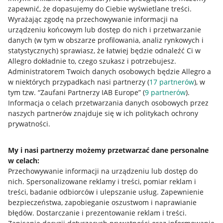
zapewnić, że dopasujemy do Ciebie wyświetlane treści.
Wyrażając zgodę na przechowywanie informacji na
urządzeniu końcowym lub dostęp do nich i przetwarzanie
danych (w tym w obszarze profilowania, analiz rynkowych i
statystycznych) sprawiasz, że łatwiej będzie odnaleźć Ci w
Allegro dokładnie to, czego szukasz i potrzebujesz.
Administratorem Twoich danych osobowych będzie Allegro a
w niektórych przypadkach nasi partnerzy (
17
partnerów
), w
tym tzw. “Zaufani Partnerzy IAB Europe” (
9
partnerów
).
Przydatne informacje
Informacja o celach przetwarzania danych osobowych przez
naszych partnerów znajduje się w ich politykach ochrony
prywatności.
Jak to działa
Napisz do nas
My i nasi partnerzy możemy przetwarzać dane personalne
w celach:
Allegro Gadane dla sprzedających
Przechowywanie informacji na urządzeniu lub dostęp do
Allegro Gadane dla kupujących
nich
.
Spersonalizowane reklamy i treści, pomiar reklam i
treści, badanie odbiorców i ulepszanie usług
.
Zapewnienie
Mapa miejscowości
bezpieczeństwa, zapobieganie oszustwom i naprawianie
błędów
.
Dostarczanie i prezentowanie reklam i treści
.
Informacje prawne