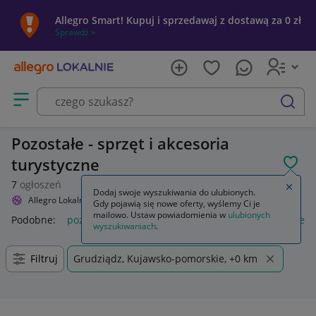
Allegro Smart! Kupuj i sprzedawaj z dostawą za 0 zł
Sprawdź »
Otwórz menu z kategoriami
szukaj
Pozostałe - sprzęt i akcesoria
turystyczne
POL
7
ogłoszeń
Zamkn
Dodaj swoje wyszukiwania do ulubionych.
Allegro Lokalnie
Sport i turystyka
Turystyka
Pozostałe
Gdy pojawią się nowe oferty, wyślemy Ci je
mailowo. Ustaw powiadomienia w
ulubionych
Podobne:
pozostałe
łóżka pozostałe
pozostałe miasta i regi
wyszukiwaniach
.
Filtruj
Grudziądz, Kujawsko-pomorskie, +0 km