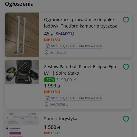
Ogłoszenia
Ograniczniki, prowadnice do półek
OBSE
lodówki Thetford kamper przyczepa
45
zł
KUP TERAZ
SPRZEDAJĄCY: OSOBA PRYWATNA
Grudziądz
Zestaw Paintball Planet Eclipse Ego
OBSE
LV1 | Spire Stako
3199
,00 zł
-37%
1 999
zł
KUP TERAZ
SPRZEDAJĄCY: OSOBA PRYWATNA
GRUDZIĄDZ
Sport i turystyka
OBSE
1 500
zł
KUP TERAZ