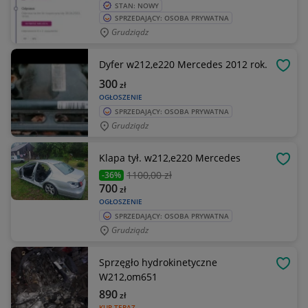
STAN: NOWY
SPRZEDAJĄCY: OSOBA PRYWATNA
Grudziądz
Dyfer w212,e220 Mercedes 2012 rok.
OBSE
300
zł
OGŁOSZENIE
SPRZEDAJĄCY: OSOBA PRYWATNA
Grudziądz
Klapa tył. w212,e220 Mercedes
OBSE
1100
,00 zł
-36%
700
zł
OGŁOSZENIE
SPRZEDAJĄCY: OSOBA PRYWATNA
Grudziądz
Sprzęgło hydrokinetyczne
OBSE
W212,om651
890
zł
KUP TERAZ