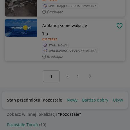
SPRZEDAJĄCY: OSOBA PRYWATNA
Grudziądz
Zaplanuj sobie wakacje
OBSE
1
zł
KUP TERAZ
STAN: NOWY
SPRZEDAJĄCY: OSOBA PRYWATNA
Grudziądz
Wybierz stronę:
Następna strona
z
1
Stan przedmiotu: Pozostałe
Nowy
Bardzo dobry
Używany
Zobacz w innej lokalizacji
"Pozostałe"
Pozostałe Toruń
(10)