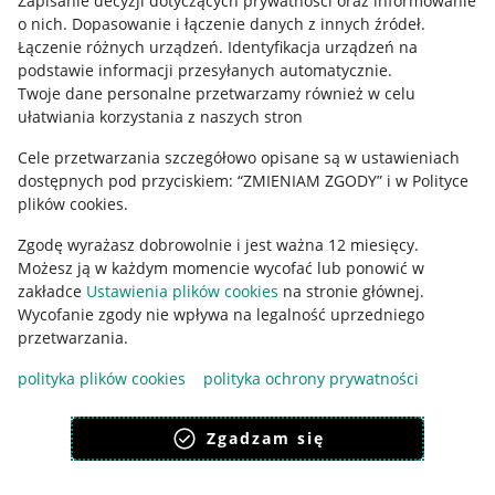
Zapisanie decyzji dotyczących prywatności oraz informowanie
o nich
.
Dopasowanie i łączenie danych z innych źródeł
.
Regulamin
Łączenie różnych urządzeń
.
Identyfikacja urządzeń na
podstawie informacji przesyłanych automatycznie
.
Polityka plików "cookies"
Twoje dane personalne przetwarzamy również w celu
ułatwiania korzystania z naszych stron
Ustawienia plików "cookies"
Cele przetwarzania szczegółowo opisane są w ustawieniach
Udostępnianie lokalizacji
dostępnych pod przyciskiem: “ZMIENIAM ZGODY” i w Polityce
Informacje dla Aktu o Usługach Cyfrowych
plików cookies.
Zgodę wyrażasz dobrowolnie i jest ważna 12 miesięcy.
Pobierz aplikację
Możesz ją w każdym momencie wycofać lub ponowić w
zakładce
Ustawienia plików cookies
na stronie głównej.
Wycofanie zgody nie wpływa na legalność uprzedniego
przetwarzania.
polityka plików cookies
polityka ochrony prywatności
Zgadzam się