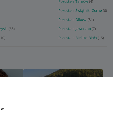
Pozostałe Tarnów
(4)
Pozostałe Świątniki Górne
(6)
Pozostałe Olkusz
(31)
zyski
(68)
Pozostałe Jaworzno
(7)
(10)
Pozostałe Bielsko-Biała
(15)
e w