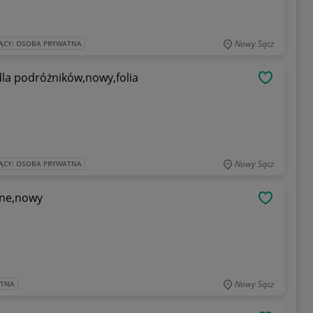
Nowy Sącz
ĄCY: OSOBA PRYWATNA
la podróżników,nowy,folia
OBSERWU
Nowy Sącz
ĄCY: OSOBA PRYWATNA
zne,nowy
OBSERWU
Nowy Sącz
ATNA