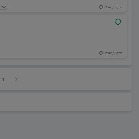
Nowy Sącz
ATNA
OBSERWU
Nowy Sącz
Następna strona
z
1