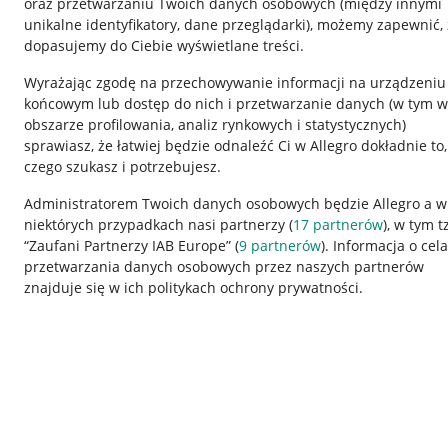
oraz przetwarzaniu Twoich danych osobowych
(między innymi
unikalne identyfikatory, dane przeglądarki)
, możemy zapewnić, 
dopasujemy do Ciebie wyświetlane treści.
Wyrażając zgodę na przechowywanie informacji na urządzeniu
końcowym lub dostęp do nich i przetwarzanie danych (w tym w
obszarze profilowania, analiz rynkowych i statystycznych)
sprawiasz, że łatwiej będzie odnaleźć Ci w Allegro dokładnie to,
czego szukasz i potrzebujesz.
Przydatne informacje
Informacje p
Administratorem Twoich danych osobowych będzie Allegro a w
niektórych przypadkach nasi partnerzy (
17
partnerów
), w tym t
Jak to działa
Regulamin
“Zaufani Partnerzy IAB Europe” (
9
partnerów
). Informacja o cel
Napisz do nas
Polityka plików
przetwarzania danych osobowych przez naszych partnerów
znajduje się w ich politykach ochrony prywatności.
Allegro Gadane dla sprzedających
Ustawienia plik
Allegro Gadane dla kupujących
Udostępnianie l
Mapa miejscowości
Informacje dla