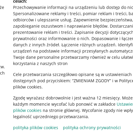
celach:
że
Przechowywanie informacji na urządzeniu lub dostęp do ni
Spersonalizowane reklamy i treści, pomiar reklam i treści, b
odbiorców i ulepszanie usług
.
Zapewnienie bezpieczeństwa,
zapobieganie oszustwom i naprawianie błędów
.
Dostarczani
prezentowanie reklam i treści
.
Zapisanie decyzji dotyczącyc
prywatności oraz informowanie o nich
.
Dopasowanie i łącze
danych z innych źródeł
.
Łączenie różnych urządzeń
.
Identyf
urządzeń na podstawie informacji przesyłanych automatycz
rawne
Pobierz aplikację
Twoje dane personalne przetwarzamy również w celu ułatw
korzystania z naszych stron
zw.
ach
Cele przetwarzania szczegółowo opisane są w ustawieniach
 "cookies"
dostępnych pod przyciskiem: “ZMIENIAM ZGODY” i w Polityc
plików cookies.
ów "cookies"
Zgodę wyrażasz dobrowolnie i jest ważna 12 miesięcy. Może
okalizacji
każdym momencie wycofać lub ponowić w zakładce
Ustawie
 Aktu o Usługach Cyfrowych
plików cookies
na stronie głównej. Wycofanie zgody nie wpł
legalność uprzedniego przetwarzania.
polityka plików cookies
polityka ochrony prywatności