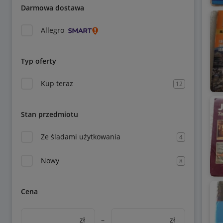
Darmowa dostawa
Allegro
Typ oferty
Kup teraz
12
Stan przedmiotu
Ze śladami użytkowania
4
Nowy
8
Cena
zł
–
zł