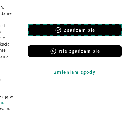
ch
.
adanie
e i
Zgadzam się
h
nie
ikacja
nie
.
Nie zgadzam się
iania
Zmieniam zgody
e
sz ją w
nia
ywa na