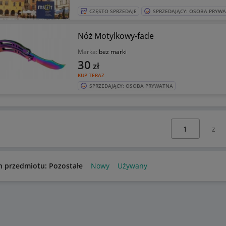
CZĘSTO SPRZEDAJE
SPRZEDAJĄCY: OSOBA PRYW
Nóż Motylkowy-fade
Marka:
bez marki
30
zł
KUP TERAZ
SPRZEDAJĄCY: OSOBA PRYWATNA
Wybierz stronę:
n przedmiotu: Pozostałe
Nowy
Używany