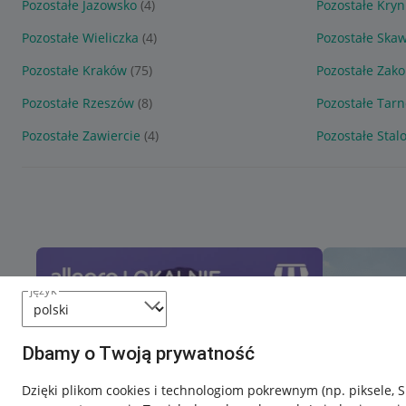
Pozostałe Jazowsko
(4)
Pozostałe Kryn
Pozostałe Wieliczka
(4)
Pozostałe Ska
Pozostałe Kraków
(75)
Pozostałe Zak
Pozostałe Rzeszów
(8)
Pozostałe Tar
Pozostałe Zawiercie
(4)
Pozostałe Stal
język
Dbamy o Twoją prywatność
Dzięki plikom cookies i technologiom pokrewnym
(np. piksele, 