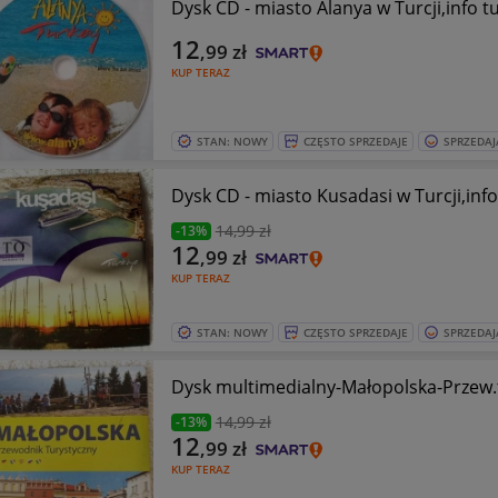
Dysk CD - miasto Alanya w Turcji,info 
12
,99
zł
KUP TERAZ
STAN: NOWY
CZĘSTO SPRZEDAJE
SPRZEDAJ
Dysk CD - miasto Kusadasi w Turcji,inf
14
,99 zł
-13%
12
,99
zł
KUP TERAZ
STAN: NOWY
CZĘSTO SPRZEDAJE
SPRZEDAJ
Dysk multimedialny-Małopolska-Przew.
14
,99 zł
-13%
12
,99
zł
KUP TERAZ