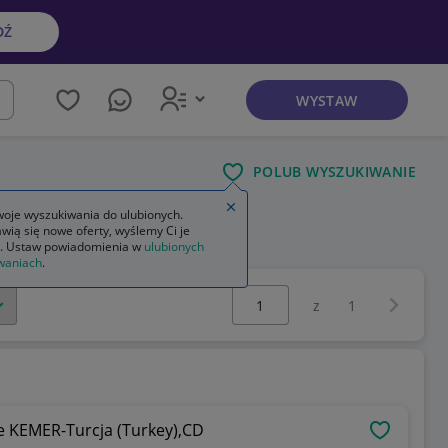
DŹ
WYSTAW
kaj
POLUB WYSZUKIWANIE
Zamknij wskazówkę
oje wyszukiwania do ulubionych.
wią się nowe oferty, wyślemy Ci je
. Ustaw powiadomienia w
ulubionych
waniach
.
Wybierz stronę:
Następna 
z
1
ne KEMER-Turcja (Turkey),CD
OBSERWU