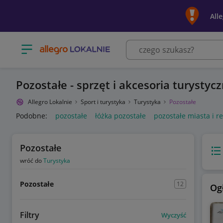
All
Otwórz menu z kategoriami
Pozostałe - sprzęt i akcesoria turystyc
Allegro Lokalnie
Sport i turystyka
Turystyka
Pozostałe
Podobne:
pozostałe
łóżka pozostałe
pozostałe miasta i r
Pozostałe
Wido
wróć do
Turystyka
Pozostałe
12
Og
Filtry
Wyczyść