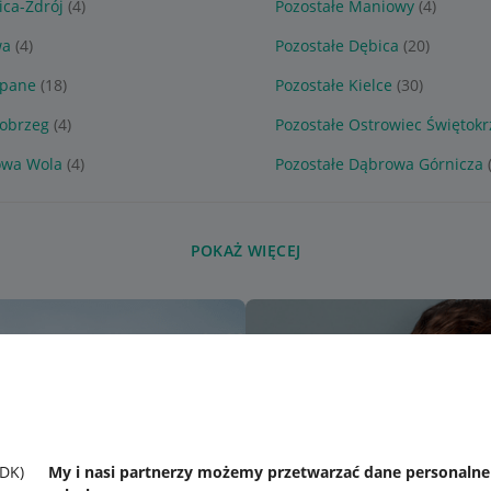
ica-Zdrój
(4)
Pozostałe Maniowy
(4)
wa
(4)
Pozostałe Dębica
(20)
opane
(18)
Pozostałe Kielce
(30)
nobrzeg
(4)
Pozostałe Ostrowiec Świętokr
owa Wola
(4)
Pozostałe Dąbrowa Górnicza
POKAŻ WIĘCEJ
SDK)
My i nasi partnerzy możemy przetwarzać dane personaln