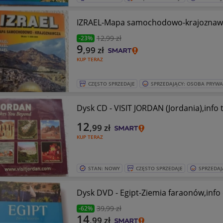
IZRAEL-Mapa samochodowo-krajoznawc
12
,99 zł
-23%
9
,99
zł
KUP TERAZ
CZĘSTO SPRZEDAJE
SPRZEDAJĄCY: OSOBA PRYW
Dysk CD - VISIT JORDAN (Jordania),info
12
,99
zł
KUP TERAZ
STAN: NOWY
CZĘSTO SPRZEDAJE
SPRZEDAJ
Dysk DVD - Egipt-Ziemia faraonów,info
39
,99 zł
-62%
14
,99
zł