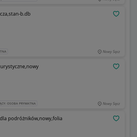
za,stan-b.db
OBSERWU
Nowy Sącz
ATNA
 turystyczne,nowy
OBSERWU
Nowy Sącz
ĄCY: OSOBA PRYWATNA
 dla podróżników,nowy,folia
OBSERWU