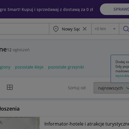
SPRAW
egro Smart! Kupuj i sprzedawaj z dostawą za 0 zł
Miasto
Wyczyść frazę
+
0
km
Odległość
szu
zne
12
ogłoszeń
Dodaj sw
Gdy poja
egiony
pozostałe kleje
pozostałe grzejniki
mailowo
wyszuki
k listy
Widok siatki
Sortuj od:
łoszenia
Informator-hotele i atrakcje turystycz