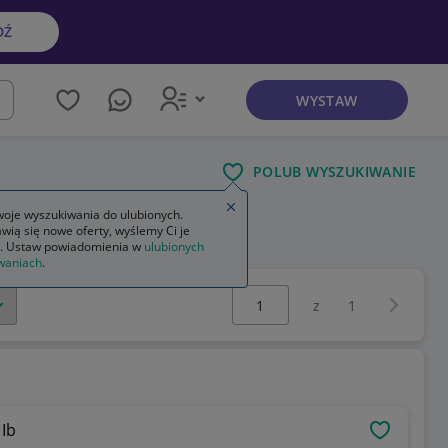
DŹ
WYSTAW
kaj
POLUB WYSZUKIWANIE
Zamknij wskazówkę
oje wyszukiwania do ulubionych.
wią się nowe oferty, wyślemy Ci je
. Ustaw powiadomienia w
ulubionych
waniach
.
Wybierz stronę:
Następna 
z
1
 Ib
OBSERWU