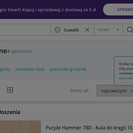
SPRAW
egro Smart! Kupuj i sprzedawaj z dostawą za 0 zł
Miasto
Wyczyść frazę
+
0
km
Odległość
szu
zne
4
ogłoszenia
Dodaj sw
Gdy poja
egiony
pozostałe kleje
pozostałe grzejniki
mailowo
wyszuki
k listy
Widok siatki
Sortuj od:
łoszenia
Purple Hammer 78D - Kula do kręgli 15