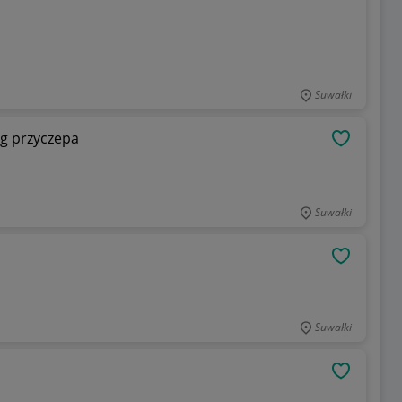
Suwałki
ng przyczepa
OBSERWU
Suwałki
OBSERWU
Suwałki
OBSERWU