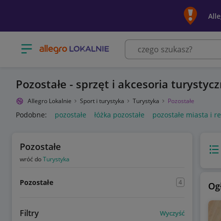
All
Otwórz menu z kategoriami
Pozostałe - sprzęt i akcesoria turystyc
Allegro Lokalnie
Sport i turystyka
Turystyka
Pozostałe
Podobne:
pozostałe
łóżka pozostałe
pozostałe miasta i r
Pozostałe
Wido
wróć do
Turystyka
Pozostałe
4
Og
Filtry
Wyczyść