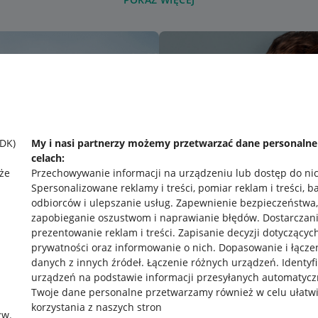
SDK)
My i nasi partnerzy możemy przetwarzać dane personaln
celach:
że
Przechowywanie informacji na urządzeniu lub dostęp do ni
Spersonalizowane reklamy i treści, pomiar reklam i treści, b
odbiorców i ulepszanie usług
.
Zapewnienie bezpieczeństwa,
zapobieganie oszustwom i naprawianie błędów
.
Dostarczani
prezentowanie reklam i treści
.
Zapisanie decyzji dotyczącyc
prywatności oraz informowanie o nich
.
Dopasowanie i łącze
danych z innych źródeł
.
Łączenie różnych urządzeń
.
Identyf
urządzeń na podstawie informacji przesyłanych automatycz
rawne
Pobierz aplikację
Twoje dane personalne przetwarzamy również w celu ułatw
korzystania z naszych stron
zw.