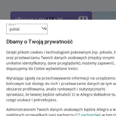
język
Dbamy o Twoją prywatność
Dzięki plikom cookies i technologiom pokrewnym
(np. piksele, 
oraz przetwarzaniu Twoich danych osobowych
(między innymi
unikalne identyfikatory, dane przeglądarki)
, możemy zapewnić, 
dopasujemy do Ciebie wyświetlane treści.
Wyrażając zgodę na przechowywanie informacji na urządzeniu
końcowym lub dostęp do nich i przetwarzanie danych (w tym w
obszarze profilowania, analiz rynkowych i statystycznych)
sprawiasz, że łatwiej będzie odnaleźć Ci w Allegro dokładnie to,
czego szukasz i potrzebujesz.
Przydatne informacje
Informacje p
Administratorem Twoich danych osobowych będzie Allegro a w
niektórych przypadkach nasi partnerzy (
17
partnerów
), w tym t
Jak to działa
Regulamin