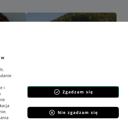
e w
ch
.
adanie
e i
Zgadzam się
h
nie
ikacja
nie
.
Nie zgadzam się
iania