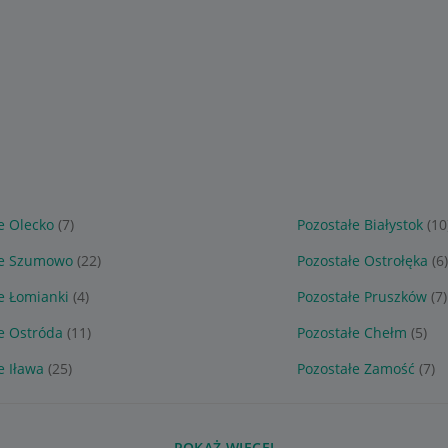
e Olecko
(7)
Pozostałe Białystok
(10
łe Szumowo
(22)
Pozostałe Ostrołęka
(6)
e Łomianki
(4)
Pozostałe Pruszków
(7)
e Ostróda
(11)
Pozostałe Chełm
(5)
e Iława
(25)
Pozostałe Zamość
(7)
POKAŻ WIĘCEJ