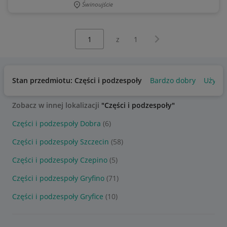
Świnoujście
Wybierz stronę:
Następna strona
z
1
Stan przedmiotu: Części i podzespoły
Bardzo dobry
Używa
Zobacz w innej lokalizacji
"Części i podzespoły"
Części i podzespoły Dobra
(6)
Części i podzespoły Szczecin
(58)
Części i podzespoły Czepino
(5)
Części i podzespoły Gryfino
(71)
Części i podzespoły Gryfice
(10)