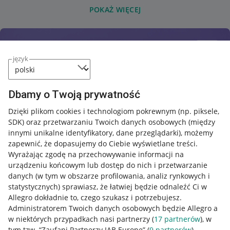
POKAŻ WIĘCEJ
język
Dbamy o Twoją prywatność
Dzięki plikom cookies i technologiom pokrewnym
(np. piksele,
SDK)
oraz przetwarzaniu Twoich danych osobowych
(między
innymi unikalne identyfikatory, dane przeglądarki)
, możemy
zapewnić, że dopasujemy do Ciebie wyświetlane treści.
Wyrażając zgodę na przechowywanie informacji na
urządzeniu końcowym lub dostęp do nich i przetwarzanie
danych (w tym w obszarze profilowania, analiz rynkowych i
statystycznych) sprawiasz, że łatwiej będzie odnaleźć Ci w
Allegro dokładnie to, czego szukasz i potrzebujesz.
Administratorem Twoich danych osobowych będzie Allegro a
w niektórych przypadkach nasi partnerzy (
17
partnerów
), w
tym tzw. “Zaufani Partnerzy IAB Europe” (
9
partnerów
).