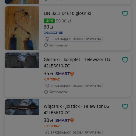
LIN 32LHD1610 głośniki
OBSE
50
,00 zł
-40%
30
zł
OGŁOSZENIE
SPRZEDAJĄCY: OSOBA PRYWATNA
Świnoujście
Głośniki - komplet - Telewizor LG
OBSE
42LB5610-ZC
35
zł
KUP TERAZ
SPRZEDAJĄCY: OSOBA PRYWATNA
Świnoujście
Włącznik - Joistick - Telewizor LG
OBSE
42LB5610-ZC
30
zł
KUP TERAZ
SPRZEDAJĄCY: OSOBA PRYWATNA