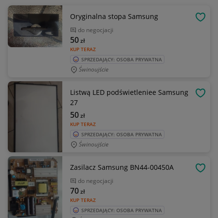
Oryginalna stopa Samsung
OBSE
do negocjacji
50
zł
KUP TERAZ
SPRZEDAJĄCY: OSOBA PRYWATNA
Świnoujście
Listwą LED podświetleniee Samsung
OBSE
27
50
zł
KUP TERAZ
SPRZEDAJĄCY: OSOBA PRYWATNA
Świnoujście
Zasilacz Samsung BN44-00450A
OBSE
do negocjacji
70
zł
KUP TERAZ
SPRZEDAJĄCY: OSOBA PRYWATNA