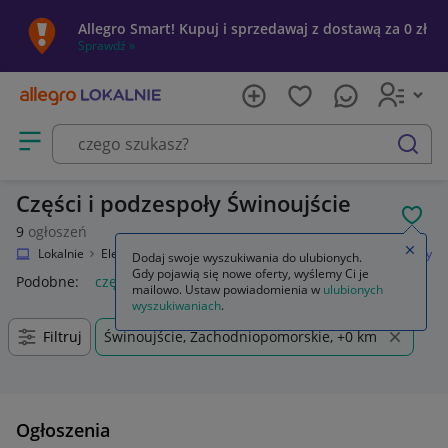
Allegro Smart! Kupuj i sprzedawaj z dostawą za 0 zł
Sprawdź »
Otwórz menu z kategoriami
szukaj
Części i podzespoły Świnoujście
POL
9
ogłoszeń
Zamkn
Allegro Lokalnie
Elektronika
RTV i AGD
TV i Video
Części i podzespoły
Dodaj swoje wyszukiwania do ulubionych.
Gdy pojawią się nowe oferty, wyślemy Ci je
Podobne:
części i podzespoly
mailowo. Ustaw powiadomienia w
ulubionych
wyszukiwaniach
.
Filtruj
Świnoujście, Zachodniopomorskie, +0 km
Ogłoszenia