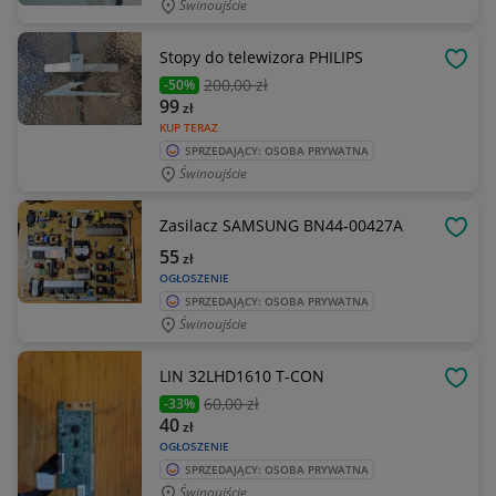
Świnoujście
Stopy do telewizora PHILIPS
OBSE
200
,00 zł
-50%
99
zł
KUP TERAZ
SPRZEDAJĄCY: OSOBA PRYWATNA
Świnoujście
Zasilacz SAMSUNG BN44-00427A
OBSE
55
zł
OGŁOSZENIE
SPRZEDAJĄCY: OSOBA PRYWATNA
Świnoujście
LIN 32LHD1610 T-CON
OBSE
60
,00 zł
-33%
40
zł
OGŁOSZENIE
SPRZEDAJĄCY: OSOBA PRYWATNA
Świnoujście