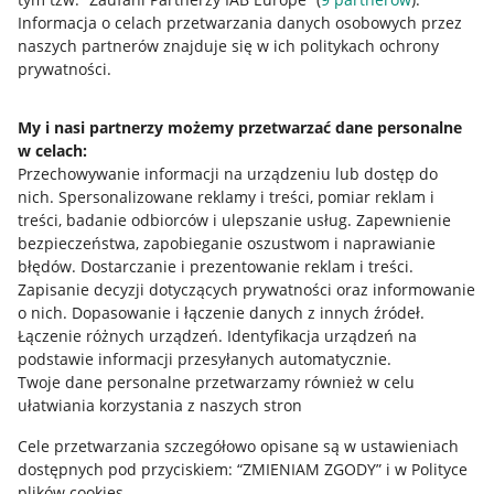
Przydatne informacje
Informacja o celach przetwarzania danych osobowych przez
naszych partnerów znajduje się w ich politykach ochrony
prywatności.
Jak to działa
Napisz do nas
My i nasi partnerzy możemy przetwarzać dane personalne
w celach:
Allegro Gadane dla sprzedających
Przechowywanie informacji na urządzeniu lub dostęp do
Allegro Gadane dla kupujących
nich
.
Spersonalizowane reklamy i treści, pomiar reklam i
treści, badanie odbiorców i ulepszanie usług
.
Zapewnienie
Mapa miejscowości
bezpieczeństwa, zapobieganie oszustwom i naprawianie
błędów
.
Dostarczanie i prezentowanie reklam i treści
.
Informacje prawne
Zapisanie decyzji dotyczących prywatności oraz informowanie
o nich
.
Dopasowanie i łączenie danych z innych źródeł
.
Regulamin
Łączenie różnych urządzeń
.
Identyfikacja urządzeń na
podstawie informacji przesyłanych automatycznie
.
Polityka plików "cookies"
Twoje dane personalne przetwarzamy również w celu
ułatwiania korzystania z naszych stron
Ustawienia plików "cookies"
Cele przetwarzania szczegółowo opisane są w ustawieniach
Udostępnianie lokalizacji
dostępnych pod przyciskiem: “ZMIENIAM ZGODY” i w Polityce
Informacje dla Aktu o Usługach Cyfrowych
plików cookies.