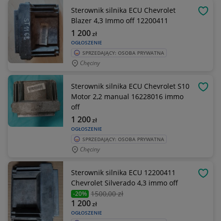
Sterownik silnika ECU Chevrolet
OBSE
Blazer 4,3 Immo off 12200411
1 200
zł
OGŁOSZENIE
SPRZEDAJĄCY: OSOBA PRYWATNA
Chęciny
Sterownik silnika ECU Chevrolet S10
OBSE
Motor 2,2 manual 16228016 immo
off
1 200
zł
OGŁOSZENIE
SPRZEDAJĄCY: OSOBA PRYWATNA
Chęciny
Sterownik silnika ECU 12200411
OBSE
Chevrolet Silverado 4,3 immo off
1500
,00 zł
-20%
1 200
zł
OGŁOSZENIE