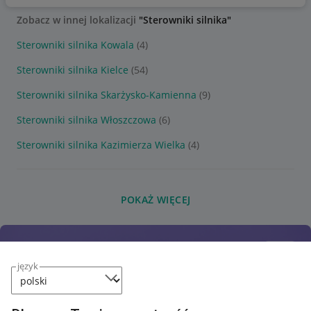
Zobacz w innej lokalizacji
"Sterowniki silnika"
Sterowniki silnika Kowala
(4)
Sterowniki silnika Kielce
(54)
Sterowniki silnika Skarżysko-Kamienna
(9)
Sterowniki silnika Włoszczowa
(6)
Sterowniki silnika Kazimierza Wielka
(4)
POKAŻ WIĘCEJ
język