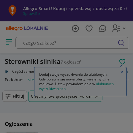
Allegro Smart! Kupuj i sprzedawaj z dostawą za 0 zł
Sprawdź »
Otwórz menu z kategoriami
szukaj
Sterowniki silnika
7
ogłoszeń
POL
zacja
Części samochodowe
Układ elektryczny, zapłon
Sterowniki silnika
Zamkn
Dodaj swoje wyszukiwania do ulubionych.
Gdy pojawią się nowe oferty, wyślemy Ci je
Podobne:
sterownik silnika
sterownik silnika bldc
sterownik
mailowo. Ustaw powiadomienia w
ulubionych
wyszukiwaniach
.
Filtruj
Chęciny, Świętokrzyskie, +0 km
Ogłoszenia