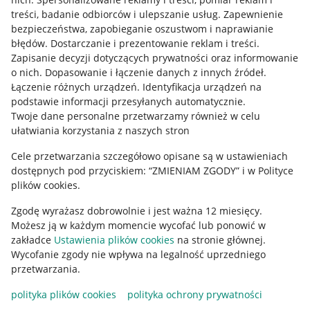
treści, badanie odbiorców i ulepszanie usług
.
Zapewnienie
Mapa miejscowości
bezpieczeństwa, zapobieganie oszustwom i naprawianie
błędów
.
Dostarczanie i prezentowanie reklam i treści
.
Informacje prawne
Zapisanie decyzji dotyczących prywatności oraz informowanie
o nich
.
Dopasowanie i łączenie danych z innych źródeł
.
Regulamin
Łączenie różnych urządzeń
.
Identyfikacja urządzeń na
podstawie informacji przesyłanych automatycznie
.
Polityka plików "cookies"
Twoje dane personalne przetwarzamy również w celu
ułatwiania korzystania z naszych stron
Ustawienia plików "cookies"
Cele przetwarzania szczegółowo opisane są w ustawieniach
Udostępnianie lokalizacji
dostępnych pod przyciskiem: “ZMIENIAM ZGODY” i w Polityce
Informacje dla Aktu o Usługach Cyfrowych
plików cookies.
Zgodę wyrażasz dobrowolnie i jest ważna 12 miesięcy.
Pobierz aplikację
Możesz ją w każdym momencie wycofać lub ponowić w
zakładce
Ustawienia plików cookies
na stronie głównej.
Wycofanie zgody nie wpływa na legalność uprzedniego
przetwarzania.
polityka plików cookies
polityka ochrony prywatności