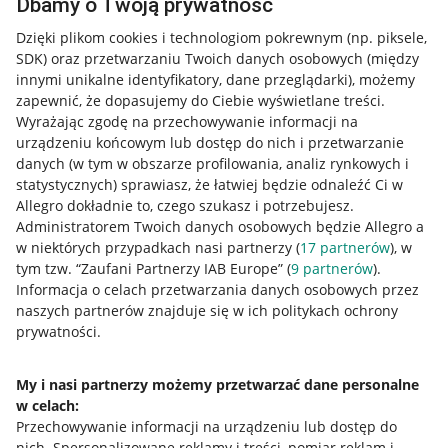
Dbamy o Twoją prywatność
Dzięki plikom cookies i technologiom pokrewnym
(np. piksele,
SDK)
oraz przetwarzaniu Twoich danych osobowych
(między
innymi unikalne identyfikatory, dane przeglądarki)
, możemy
zapewnić, że dopasujemy do Ciebie wyświetlane treści.
Wyrażając zgodę na przechowywanie informacji na
urządzeniu końcowym lub dostęp do nich i przetwarzanie
danych (w tym w obszarze profilowania, analiz rynkowych i
statystycznych) sprawiasz, że łatwiej będzie odnaleźć Ci w
Allegro dokładnie to, czego szukasz i potrzebujesz.
Administratorem Twoich danych osobowych będzie Allegro a
w niektórych przypadkach nasi partnerzy (
17
partnerów
), w
tym tzw. “Zaufani Partnerzy IAB Europe” (
9
partnerów
).
Przydatne informacje
Informacja o celach przetwarzania danych osobowych przez
naszych partnerów znajduje się w ich politykach ochrony
prywatności.
Jak to działa
Napisz do nas
My i nasi partnerzy możemy przetwarzać dane personalne
w celach:
Allegro Gadane dla sprzedających
Przechowywanie informacji na urządzeniu lub dostęp do
Allegro Gadane dla kupujących
nich
.
Spersonalizowane reklamy i treści, pomiar reklam i