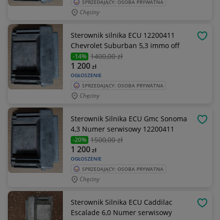
SPRZEDAJĄCY: OSOBA PRYWATNA
Chęciny
Sterownik silnika ECU 12200411
OBSE
Chevrolet Suburban 5,3 immo off
1400
,00 zł
-14%
1 200
zł
OGŁOSZENIE
SPRZEDAJĄCY: OSOBA PRYWATNA
Chęciny
Sterownik Silnika ECU Gmc Sonoma
OBSE
4,3 Numer serwisowy 12200411
1500
,00 zł
-20%
1 200
zł
OGŁOSZENIE
SPRZEDAJĄCY: OSOBA PRYWATNA
Chęciny
Sterownik Silnika ECU Caddilac
OBSE
Escalade 6,0 Numer serwisowy