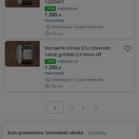
12200411
1500
,00 zł
-20%
1 200
zł
OGŁOSZENIE
SPRZEDAJĄCY: OSOBA PRYWATNA
Chęciny
Sterownik silnika ECU Chevrolet
OBSE
Tahoe gmt800 5,3 immo off
1400
,00 zł
-14%
1 200
zł
OGŁOSZENIE
SPRZEDAJĄCY: OSOBA PRYWATNA
Chęciny
Wybierz stronę:
Następna strona
z
1
Stan przedmiotu: Sterowniki silnika
Używany