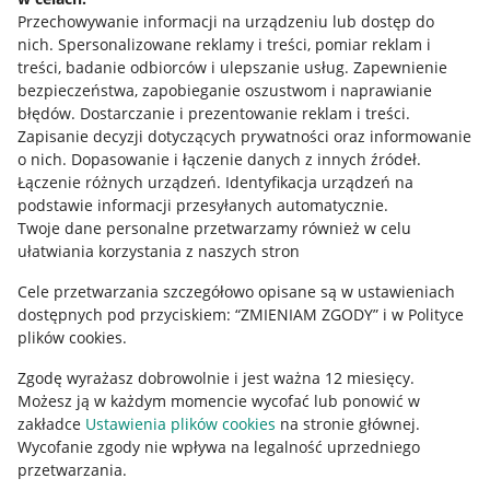
Przechowywanie informacji na urządzeniu lub dostęp do
Allegro Gadane dla kupujących
nich
.
Spersonalizowane reklamy i treści, pomiar reklam i
treści, badanie odbiorców i ulepszanie usług
.
Zapewnienie
Mapa miejscowości
bezpieczeństwa, zapobieganie oszustwom i naprawianie
błędów
.
Dostarczanie i prezentowanie reklam i treści
.
Informacje prawne
Zapisanie decyzji dotyczących prywatności oraz informowanie
o nich
.
Dopasowanie i łączenie danych z innych źródeł
.
Regulamin
Łączenie różnych urządzeń
.
Identyfikacja urządzeń na
podstawie informacji przesyłanych automatycznie
.
Polityka plików "cookies"
Twoje dane personalne przetwarzamy również w celu
ułatwiania korzystania z naszych stron
Ustawienia plików "cookies"
Cele przetwarzania szczegółowo opisane są w ustawieniach
Udostępnianie lokalizacji
dostępnych pod przyciskiem: “ZMIENIAM ZGODY” i w Polityce
Informacje dla Aktu o Usługach Cyfrowych
plików cookies.
Zgodę wyrażasz dobrowolnie i jest ważna 12 miesięcy.
Pobierz aplikację
Możesz ją w każdym momencie wycofać lub ponowić w
zakładce
Ustawienia plików cookies
na stronie głównej.
Wycofanie zgody nie wpływa na legalność uprzedniego
przetwarzania.