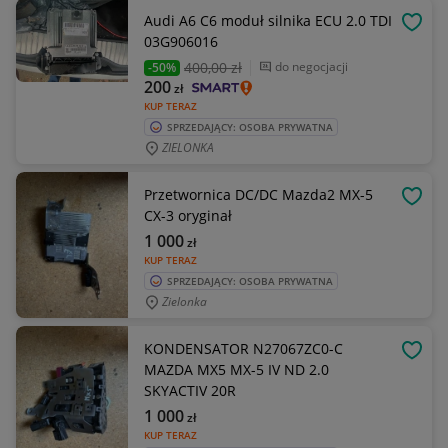
Audi A6 C6 moduł silnika ECU 2.0 TDI
OBSE
03G906016
400
,00 zł
do negocjacji
-50%
200
zł
KUP TERAZ
SPRZEDAJĄCY: OSOBA PRYWATNA
ZIELONKA
Przetwornica DC/DC Mazda2 MX-5
OBSE
CX-3 oryginał
1 000
zł
KUP TERAZ
SPRZEDAJĄCY: OSOBA PRYWATNA
Zielonka
KONDENSATOR N27067ZC0-C
OBSE
MAZDA MX5 MX-5 IV ND 2.0
SKYACTIV 20R
1 000
zł
KUP TERAZ