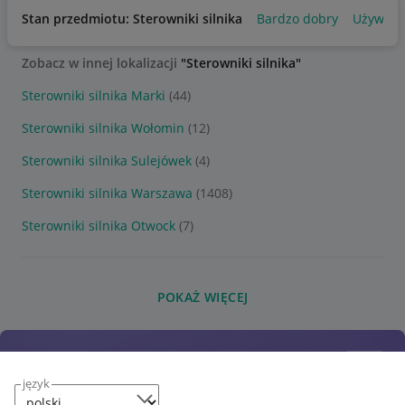
Stan przedmiotu: Sterowniki silnika
Bardzo dobry
Używan
Zobacz w innej lokalizacji
"Sterowniki silnika"
Sterowniki silnika Marki
(44)
Sterowniki silnika Wołomin
(12)
Sterowniki silnika Sulejówek
(4)
Sterowniki silnika Warszawa
(1408)
Sterowniki silnika Otwock
(7)
POKAŻ WIĘCEJ
język