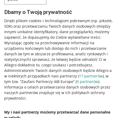
Dbamy o Twoją prywatność
Dzięki plikom cookies i technologiom pokrewnym
(np. piksele,
SDK)
oraz przetwarzaniu Twoich danych osobowych
(między
innymi unikalne identyfikatory, dane przeglądarki)
, możemy
zapewnić, że dopasujemy do Ciebie wyświetlane treści.
Wyrażając zgodę na przechowywanie informacji na
urządzeniu końcowym lub dostęp do nich i przetwarzanie
danych (w tym w obszarze profilowania, analiz rynkowych i
statystycznych) sprawiasz, że łatwiej będzie odnaleźć Ci w
Allegro dokładnie to, czego szukasz i potrzebujesz.
Administratorem Twoich danych osobowych będzie Allegro a
w niektórych przypadkach nasi partnerzy (
17
partnerów
), w
tym tzw. “Zaufani Partnerzy IAB Europe” (
9
partnerów
).
Przydatne informacje
Informacja o celach przetwarzania danych osobowych przez
naszych partnerów znajduje się w ich politykach ochrony
prywatności.
Jak to działa
Napisz do nas
My i nasi partnerzy możemy przetwarzać dane personalne
w celach:
Allegro Gadane dla sprzedających