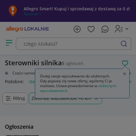
Allegro Smart! Kupuj i sprzedawaj z dostawą za 0 zł
Sprawdź »
Otwórz menu z kategoriami
szukaj
Sterowniki silnika
5
ogłoszeń
POL
zacja
Części samochodowe
Układ elektryczny, zapłon
Sterowniki silnika
Zamkn
Dodaj swoje wyszukiwania do ulubionych.
Gdy pojawią się nowe oferty, wyślemy Ci je
Podobne:
sterownik silnika
sterownik silnika bldc
sterownik
mailowo. Ustaw powiadomienia w
ulubionych
wyszukiwaniach
.
Filtruj
Zielonka, Mazowieckie, +0 km
Ogłoszenia