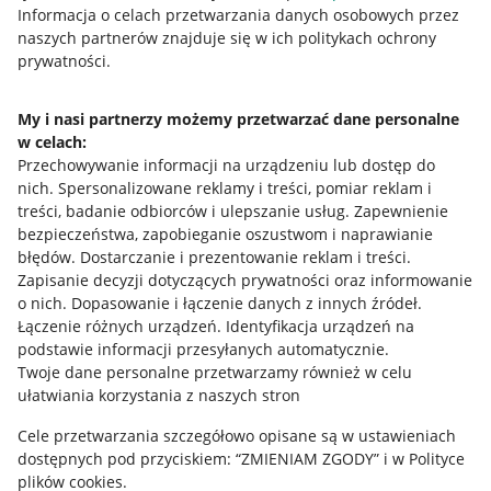
Przydatne informacje
Informacja o celach przetwarzania danych osobowych przez
naszych partnerów znajduje się w ich politykach ochrony
prywatności.
Jak to działa
Napisz do nas
My i nasi partnerzy możemy przetwarzać dane personalne
w celach:
Allegro Gadane dla sprzedających
Przechowywanie informacji na urządzeniu lub dostęp do
Allegro Gadane dla kupujących
nich
.
Spersonalizowane reklamy i treści, pomiar reklam i
treści, badanie odbiorców i ulepszanie usług
.
Zapewnienie
Mapa miejscowości
bezpieczeństwa, zapobieganie oszustwom i naprawianie
błędów
.
Dostarczanie i prezentowanie reklam i treści
.
Informacje prawne
Zapisanie decyzji dotyczących prywatności oraz informowanie
o nich
.
Dopasowanie i łączenie danych z innych źródeł
.
Regulamin
Łączenie różnych urządzeń
.
Identyfikacja urządzeń na
podstawie informacji przesyłanych automatycznie
.
Polityka plików "cookies"
Twoje dane personalne przetwarzamy również w celu
ułatwiania korzystania z naszych stron
Ustawienia plików "cookies"
Cele przetwarzania szczegółowo opisane są w ustawieniach
Udostępnianie lokalizacji
dostępnych pod przyciskiem: “ZMIENIAM ZGODY” i w Polityce
Informacje dla Aktu o Usługach Cyfrowych
plików cookies.