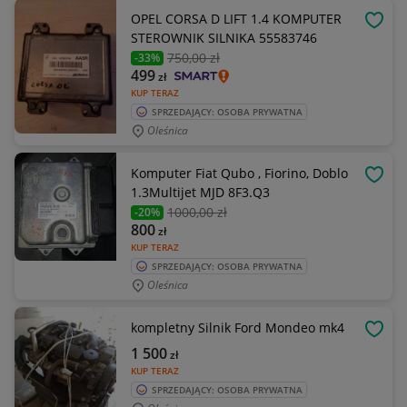
OPEL CORSA D LIFT 1.4 KOMPUTER
OBSE
STEROWNIK SILNIKA 55583746
750
,00 zł
-33%
499
zł
KUP TERAZ
SPRZEDAJĄCY: OSOBA PRYWATNA
Oleśnica
Komputer Fiat Qubo , Fiorino, Doblo
OBSE
1.3Multijet MJD 8F3.Q3
1000
,00 zł
-20%
800
zł
KUP TERAZ
SPRZEDAJĄCY: OSOBA PRYWATNA
Oleśnica
kompletny Silnik Ford Mondeo mk4
OBSE
1 500
zł
KUP TERAZ
SPRZEDAJĄCY: OSOBA PRYWATNA