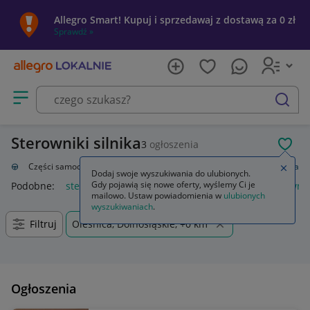
Allegro Smart! Kupuj i sprzedawaj z dostawą za 0 zł
Sprawdź »
Otwórz menu z kategoriami
szukaj
Sterowniki silnika
3
ogłoszenia
POL
zacja
Części samochodowe
Układ elektryczny, zapłon
Sterowniki silnika
Zamkn
Dodaj swoje wyszukiwania do ulubionych.
Gdy pojawią się nowe oferty, wyślemy Ci je
Podobne:
sterownik silnika
sterownik silnika bldc
sterownik
mailowo. Ustaw powiadomienia w
ulubionych
wyszukiwaniach
.
Filtruj
Oleśnica, Dolnośląskie, +0 km
Ogłoszenia