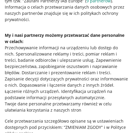
tym tzw. “Zaufani Partnerzy IAB Europe” (
9
partnerów
).
Przydatne informacje
Informacja o celach przetwarzania danych osobowych przez
naszych partnerów znajduje się w ich politykach ochrony
prywatności.
Jak to działa
Napisz do nas
My i nasi partnerzy możemy przetwarzać dane personalne
w celach:
Allegro Gadane dla sprzedających
Przechowywanie informacji na urządzeniu lub dostęp do
Allegro Gadane dla kupujących
nich
.
Spersonalizowane reklamy i treści, pomiar reklam i
treści, badanie odbiorców i ulepszanie usług
.
Zapewnienie
Mapa miejscowości
bezpieczeństwa, zapobieganie oszustwom i naprawianie
błędów
.
Dostarczanie i prezentowanie reklam i treści
.
Informacje prawne
Zapisanie decyzji dotyczących prywatności oraz informowanie
o nich
.
Dopasowanie i łączenie danych z innych źródeł
.
Regulamin
Łączenie różnych urządzeń
.
Identyfikacja urządzeń na
podstawie informacji przesyłanych automatycznie
.
Polityka plików "cookies"
Twoje dane personalne przetwarzamy również w celu
ułatwiania korzystania z naszych stron
Ustawienia plików "cookies"
Cele przetwarzania szczegółowo opisane są w ustawieniach
Udostępnianie lokalizacji
dostępnych pod przyciskiem: “ZMIENIAM ZGODY” i w Polityce
Informacje dla Aktu o Usługach Cyfrowych