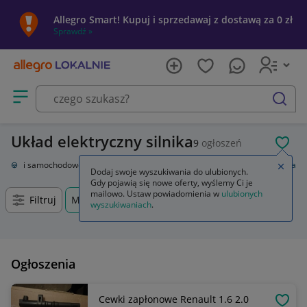
Allegro Smart! Kupuj i sprzedawaj z dostawą za 0 zł
Sprawdź »
Otwórz menu z kategoriami
szukaj
Układ elektryczny silnika
9
ogłoszeń
POL
Części samochodowe
Układ elektryczny, zapłon
Układ elektryczny silnika
Zamkn
Dodaj swoje wyszukiwania do ulubionych.
Gdy pojawią się nowe oferty, wyślemy Ci je
mailowo. Ustaw powiadomienia w
ulubionych
Filtruj
Mysłowice, Śląskie, +0 km
wyszukiwaniach
.
Ogłoszenia
Cewki zapłonowe Renault 1.6 2.0
OBSE