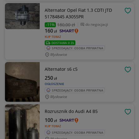
Alternator Opel Fiat 1.3 CDTI JTD
OBSE
51784845 A3055PR
180
,00 zł
do negocjacji
-11%
160
zł
KUP TERAZ
DOSTAWA 0 ZŁ
SPRZEDAJĄCY: OSOBA PRYWATNA
Mysłowice
Alternator s6 c5
OBSE
250
zł
OGŁOSZENIE
SPRZEDAJĄCY: OSOBA PRYWATNA
Mysłowice
Rozrusznik do Audi A4 B5
OBSE
100
zł
KUP TERAZ
SPRZEDAJĄCY: OSOBA PRYWATNA
Mysłowice