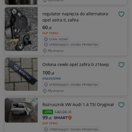
regulator napięcia do alternatora
OBSE
opel astra II, zafira
60
zł
KUP TERAZ
STAN: NOWY
SPRZEDAJĄCY: OSOBA PRYWATNA
Mysłowice
Osłona cewki opel zafira b z16xep
OBSE
100
zł
OGŁOSZENIE
SPRZEDAJĄCY: OSOBA PRYWATNA
Mysłowice
Rozrusznik VW Audi 1.4 TSI Oryginał
OBSE
140
,00 zł
-29%
99
zł
KUP TERAZ
SPRZEDAJĄCY: OSOBA PRYWATNA