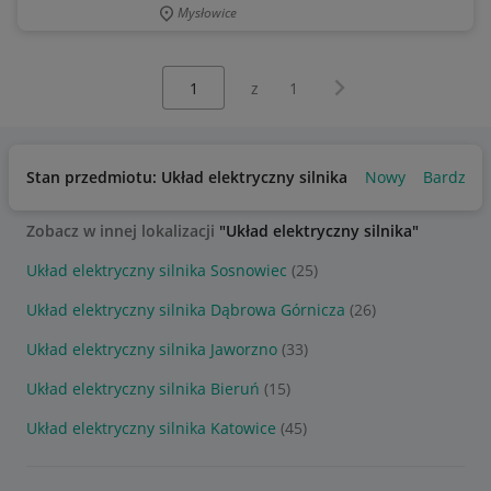
Mysłowice
Wybierz stronę:
Następna strona
z
1
Stan przedmiotu: Układ elektryczny silnika
Nowy
Bardzo d
Zobacz w innej lokalizacji
"Układ elektryczny silnika"
Układ elektryczny silnika Sosnowiec
(25)
Układ elektryczny silnika Dąbrowa Górnicza
(26)
Układ elektryczny silnika Jaworzno
(33)
Układ elektryczny silnika Bieruń
(15)
Układ elektryczny silnika Katowice
(45)