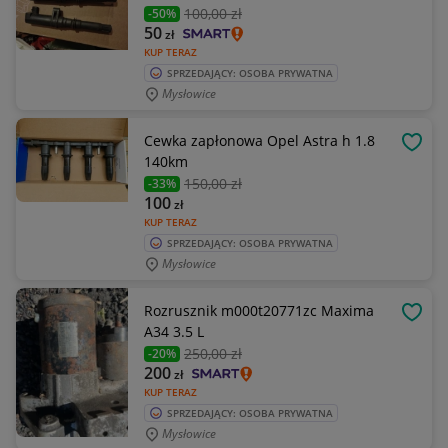
100
,00 zł
-50%
50
zł
KUP TERAZ
SPRZEDAJĄCY: OSOBA PRYWATNA
Mysłowice
Cewka zapłonowa Opel Astra h 1.8
OBSE
140km
150
,00 zł
-33%
100
zł
KUP TERAZ
SPRZEDAJĄCY: OSOBA PRYWATNA
Mysłowice
Rozrusznik m000t20771zc Maxima
OBSE
A34 3.5 L
250
,00 zł
-20%
200
zł
KUP TERAZ
SPRZEDAJĄCY: OSOBA PRYWATNA
Mysłowice