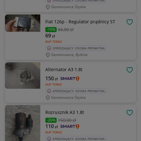
SPRZEDAJĄCY: OSOBA PRYWATNA
Siemianowice Śląskie
Fiat 126p - Regulator prądnicy ST
OBSE
86
,00 zł
-19%
69
zł
KUP TERAZ
SPRZEDAJĄCY: OSOBA PRYWATNA
Siemianowice, Bytków
Alternator A3 1.8t
OBSE
150
zł
KUP TERAZ
SPRZEDAJĄCY: OSOBA PRYWATNA
Siemianowice Śląskie
Rozrusznik A3 1.8t
OBSE
150
,00 zł
-26%
110
zł
KUP TERAZ
SPRZEDAJĄCY: OSOBA PRYWATNA