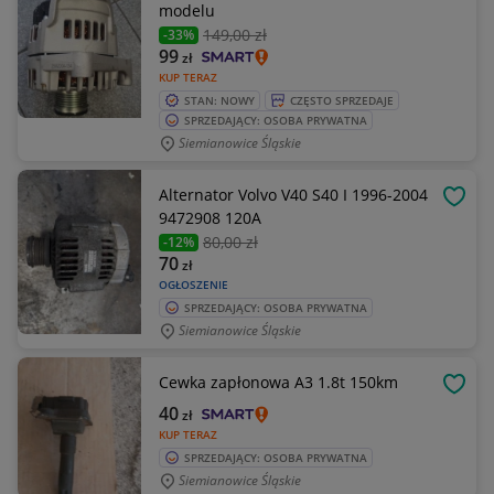
modelu
149
,00 zł
-33%
99
zł
KUP TERAZ
STAN: NOWY
CZĘSTO SPRZEDAJE
SPRZEDAJĄCY: OSOBA PRYWATNA
Siemianowice Śląskie
Alternator Volvo V40 S40 I 1996-2004
OBSE
9472908 120A
80
,00 zł
-12%
70
zł
OGŁOSZENIE
SPRZEDAJĄCY: OSOBA PRYWATNA
Siemianowice Śląskie
Cewka zapłonowa A3 1.8t 150km
OBSE
40
zł
KUP TERAZ
SPRZEDAJĄCY: OSOBA PRYWATNA
Siemianowice Śląskie