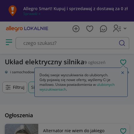
Allegro Smart! Kupuj i sprzedawaj z dostawą za 0 zł
Sprawdź »
Otwórz menu z kategoriami
szukaj
Układ elektryczny silnika
9
ogłoszeń
POL
Części samochodowe
Układ elektryczny, zapłon
Układ elektryczny silnika
Zamkn
Dodaj swoje wyszukiwania do ulubionych.
Gdy pojawią się nowe oferty, wyślemy Ci je
mailowo. Ustaw powiadomienia w
ulubionych
Filtruj
Siemianowice Śląskie, Śląskie, +0 km
wyszukiwaniach
.
Ogłoszenia
Alternator nie wiem do jakiego
OBSE