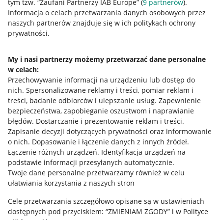
tym tzw. “Zaufani Partnerzy IAB Europe” (
9
partnerów
).
Przydatne informacje
Informacja o celach przetwarzania danych osobowych przez
naszych partnerów znajduje się w ich politykach ochrony
prywatności.
Jak to działa
Napisz do nas
My i nasi partnerzy możemy przetwarzać dane personalne
w celach:
Allegro Gadane dla sprzedających
Przechowywanie informacji na urządzeniu lub dostęp do
Allegro Gadane dla kupujących
nich
.
Spersonalizowane reklamy i treści, pomiar reklam i
treści, badanie odbiorców i ulepszanie usług
.
Zapewnienie
Mapa miejscowości
bezpieczeństwa, zapobieganie oszustwom i naprawianie
błędów
.
Dostarczanie i prezentowanie reklam i treści
.
Informacje prawne
Zapisanie decyzji dotyczących prywatności oraz informowanie
o nich
.
Dopasowanie i łączenie danych z innych źródeł
.
Regulamin
Łączenie różnych urządzeń
.
Identyfikacja urządzeń na
podstawie informacji przesyłanych automatycznie
.
Polityka plików "cookies"
Twoje dane personalne przetwarzamy również w celu
ułatwiania korzystania z naszych stron
Ustawienia plików "cookies"
Cele przetwarzania szczegółowo opisane są w ustawieniach
Udostępnianie lokalizacji
dostępnych pod przyciskiem: “ZMIENIAM ZGODY” i w Polityce
Informacje dla Aktu o Usługach Cyfrowych