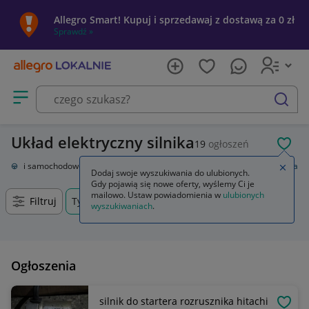
Allegro Smart! Kupuj i sprzedawaj z dostawą za 0 zł
Sprawdź »
Otwórz menu z kategoriami
szukaj
Układ elektryczny silnika
19
ogłoszeń
POL
Części samochodowe
Układ elektryczny, zapłon
Układ elektryczny silnika
Zamkn
Dodaj swoje wyszukiwania do ulubionych.
Gdy pojawią się nowe oferty, wyślemy Ci je
mailowo. Ustaw powiadomienia w
ulubionych
Filtruj
Tychy, Śląskie, +0 km
wyszukiwaniach
.
Ogłoszenia
silnik do startera rozrusznika hitachi
OBSE