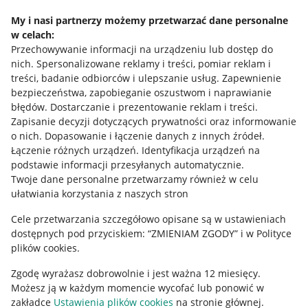
Napisz do nas
My i nasi partnerzy możemy przetwarzać dane personalne
w celach:
Allegro Gadane dla sprzedających
Przechowywanie informacji na urządzeniu lub dostęp do
Allegro Gadane dla kupujących
nich
.
Spersonalizowane reklamy i treści, pomiar reklam i
treści, badanie odbiorców i ulepszanie usług
.
Zapewnienie
Mapa miejscowości
bezpieczeństwa, zapobieganie oszustwom i naprawianie
błędów
.
Dostarczanie i prezentowanie reklam i treści
.
Informacje prawne
Zapisanie decyzji dotyczących prywatności oraz informowanie
o nich
.
Dopasowanie i łączenie danych z innych źródeł
.
Regulamin
Łączenie różnych urządzeń
.
Identyfikacja urządzeń na
podstawie informacji przesyłanych automatycznie
.
Polityka plików "cookies"
Twoje dane personalne przetwarzamy również w celu
ułatwiania korzystania z naszych stron
Ustawienia plików "cookies"
Cele przetwarzania szczegółowo opisane są w ustawieniach
Udostępnianie lokalizacji
dostępnych pod przyciskiem: “ZMIENIAM ZGODY” i w Polityce
Informacje dla Aktu o Usługach Cyfrowych
plików cookies.
Zgodę wyrażasz dobrowolnie i jest ważna 12 miesięcy.
Pobierz aplikację
Możesz ją w każdym momencie wycofać lub ponowić w
zakładce
Ustawienia plików cookies
na stronie głównej.