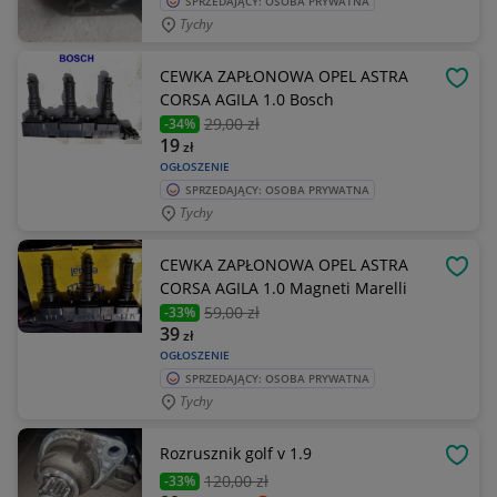
SPRZEDAJĄCY: OSOBA PRYWATNA
Tychy
CEWKA ZAPŁONOWA OPEL ASTRA
OBSE
CORSA AGILA 1.0 Bosch
29
,00 zł
-34%
19
zł
OGŁOSZENIE
SPRZEDAJĄCY: OSOBA PRYWATNA
Tychy
CEWKA ZAPŁONOWA OPEL ASTRA
OBSE
CORSA AGILA 1.0 Magneti Marelli
59
,00 zł
-33%
39
zł
OGŁOSZENIE
SPRZEDAJĄCY: OSOBA PRYWATNA
Tychy
Rozrusznik golf v 1.9
OBSE
120
,00 zł
-33%