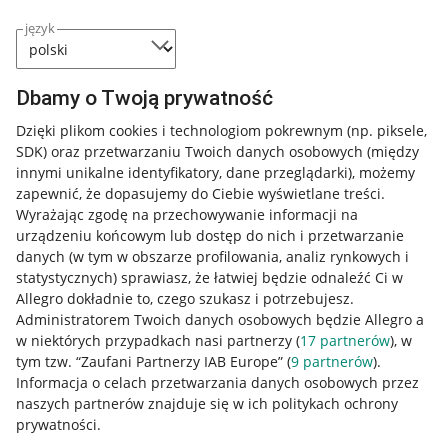
język
Dbamy o Twoją prywatność
Dzięki plikom cookies i technologiom pokrewnym
(np. piksele,
SDK)
oraz przetwarzaniu Twoich danych osobowych
(między
innymi unikalne identyfikatory, dane przeglądarki)
, możemy
zapewnić, że dopasujemy do Ciebie wyświetlane treści.
Wyrażając zgodę na przechowywanie informacji na
urządzeniu końcowym lub dostęp do nich i przetwarzanie
danych (w tym w obszarze profilowania, analiz rynkowych i
statystycznych) sprawiasz, że łatwiej będzie odnaleźć Ci w
Allegro dokładnie to, czego szukasz i potrzebujesz.
Administratorem Twoich danych osobowych będzie Allegro a
w niektórych przypadkach nasi partnerzy (
17
partnerów
), w
tym tzw. “Zaufani Partnerzy IAB Europe” (
9
partnerów
).
Przydatne informacje
Informacja o celach przetwarzania danych osobowych przez
naszych partnerów znajduje się w ich politykach ochrony
prywatności.
Jak to działa