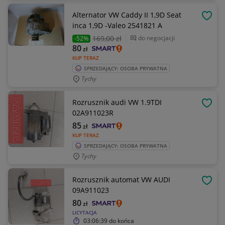
Alternator VW Caddy II 1,9D Seat
OBSE
inca 1,9D -Valeo 2541821 A
169
,00 zł
do negocjacji
-52%
80
zł
KUP TERAZ
SPRZEDAJĄCY: OSOBA PRYWATNA
Tychy
Rozrusznik audi VW 1.9TDI
OBSE
02A911023R
85
zł
KUP TERAZ
SPRZEDAJĄCY: OSOBA PRYWATNA
Tychy
Rozrusznik automat VW AUDI
OBSE
09A911023
80
zł
LICYTACJA
03:06:39
do końca