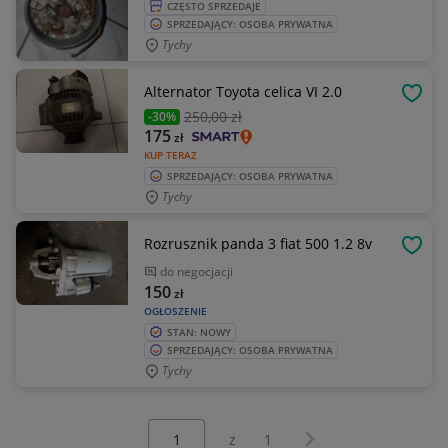
CZĘSTO SPRZEDAJE
SPRZEDAJĄCY: OSOBA PRYWATNA
Tychy
Alternator Toyota celica VI 2.0
OBSE
250
,00 zł
-30%
175
zł
KUP TERAZ
SPRZEDAJĄCY: OSOBA PRYWATNA
Tychy
Rozrusznik panda 3 fiat 500 1.2 8v
OBSE
do negocjacji
150
zł
OGŁOSZENIE
STAN: NOWY
SPRZEDAJĄCY: OSOBA PRYWATNA
Tychy
Wybierz stronę:
Następna strona
z
1