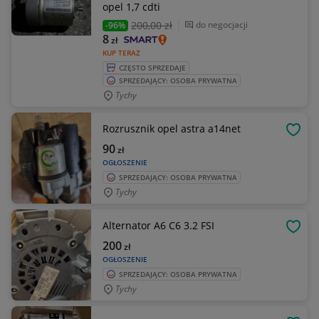
opel 1,7 cdti
200
,00 zł
do negocjacji
-96%
8
zł
KUP TERAZ
CZĘSTO SPRZEDAJE
SPRZEDAJĄCY: OSOBA PRYWATNA
Tychy
Rozrusznik opel astra a14net
OBSE
90
zł
OGŁOSZENIE
SPRZEDAJĄCY: OSOBA PRYWATNA
Tychy
Alternator A6 C6 3.2 FSI
OBSE
200
zł
OGŁOSZENIE
SPRZEDAJĄCY: OSOBA PRYWATNA
Tychy