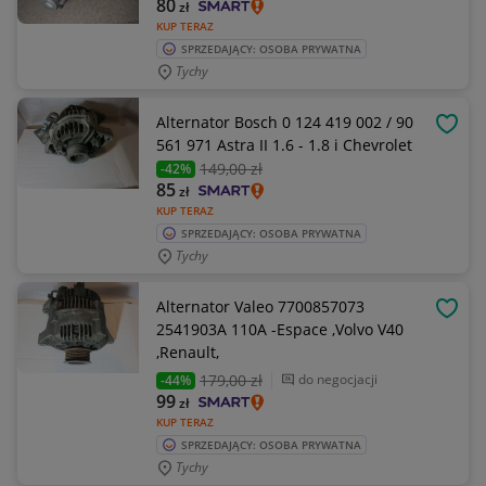
80
zł
KUP TERAZ
SPRZEDAJĄCY: OSOBA PRYWATNA
Tychy
Alternator Bosch 0 124 419 002 / 90
OBSE
561 971 Astra II 1.6 - 1.8 i Chevrolet
149
,00 zł
-42%
85
zł
KUP TERAZ
SPRZEDAJĄCY: OSOBA PRYWATNA
Tychy
Alternator Valeo 7700857073
OBSE
2541903A 110A -Espace ,Volvo V40
,Renault,
179
,00 zł
do negocjacji
-44%
99
zł
KUP TERAZ
SPRZEDAJĄCY: OSOBA PRYWATNA
Tychy