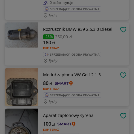
0 osób licytuje
SPRZEDAJĄCY: OSOBA PRYWATNA
Tychy
Rozrusznik BMW e39 2.5,3.0 Diesel
OBSE
250
,00 zł
-28%
180
zł
KUP TERAZ
SPRZEDAJĄCY: OSOBA PRYWATNA
Tychy
Moduł zapłonu VW Golf 2 1.3
OBSE
80
zł
KUP TERAZ
SPRZEDAJĄCY: OSOBA PRYWATNA
Tychy
Aparat zapłonowy syrena
OBSE
100
zł
KUP TERAZ