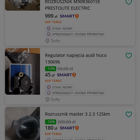
ROZRUSZNIK M90R3601SE
OBSE
PRESTOLITE ELECTRIC
999
zł
KUP TERAZ
STAN: NOWY
SPRZEDAJĄCY: OSOBA PRYWATNA
Tychy
Regulator napięcia audi hüco
OBSE
130696
50
,00 zł
-10%
45
zł
KUP TERAZ
STAN: NOWY
SPRZEDAJĄCY: OSOBA PRYWATNA
Tychy
Rozrusznik master 3 2.3 125km
OBSE
200
,00 zł
-10%
180
zł
KUP TERAZ