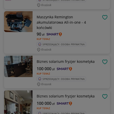
Kraśnik
Maszynka Remington
OBSE
akumulatorowa All-in-one - 4
końcówki
90
zł
KUP TERAZ
SPRZEDAJĄCY: OSOBA PRYWATNA
Kraśnik
Biznes solarium fryzjer kosmetyka
OBSE
100 000
zł
KUP TERAZ
SPRZEDAJĄCY: OSOBA PRYWATNA
Krasnik
Biznes solarium fryzjer kosmetyka
OBSE
100 000
zł
KUP TERAZ
SPRZEDAJĄCY: OSOBA PRYWATNA