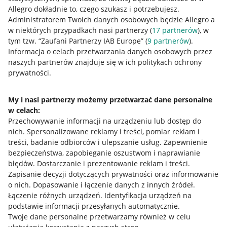
Allegro dokładnie to, czego szukasz i potrzebujesz.
Administratorem Twoich danych osobowych będzie Allegro a
w niektórych przypadkach nasi partnerzy (
17
partnerów
), w
tym tzw. “Zaufani Partnerzy IAB Europe” (
9
partnerów
).
Przydatne informacje
Informacja o celach przetwarzania danych osobowych przez
naszych partnerów znajduje się w ich politykach ochrony
prywatności.
Jak to działa
Napisz do nas
My i nasi partnerzy możemy przetwarzać dane personalne
w celach:
Allegro Gadane dla sprzedających
Przechowywanie informacji na urządzeniu lub dostęp do
Allegro Gadane dla kupujących
nich
.
Spersonalizowane reklamy i treści, pomiar reklam i
treści, badanie odbiorców i ulepszanie usług
.
Zapewnienie
Mapa miejscowości
bezpieczeństwa, zapobieganie oszustwom i naprawianie
błędów
.
Dostarczanie i prezentowanie reklam i treści
.
Informacje prawne
Zapisanie decyzji dotyczących prywatności oraz informowanie
o nich
.
Dopasowanie i łączenie danych z innych źródeł
.
Regulamin
Łączenie różnych urządzeń
.
Identyfikacja urządzeń na
podstawie informacji przesyłanych automatycznie
.
Polityka plików "cookies"
Twoje dane personalne przetwarzamy również w celu