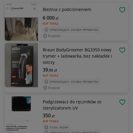
Bieżnia z podciśnieniem
OBSE
6 000
zł
KUP TERAZ
SPRZEDAJĄCY: OSOBA PRYWATNA
Kraśnik
Braun BodyGroomer BG3350 nowy
OBSE
trymer + ladowarka, bez nakladek i
ostrzy
39
,90
zł
KUP TERAZ
SPRZEDAJĄCY: OSOBA PRYWATNA
Kraśnik
Podgrzewacz do ręczników ze
OBSE
sterylizatorem UV
350
zł
KUP TERAZ
STAN: NOWY
SPRZEDAJĄCY: OSOBA PRYWATNA