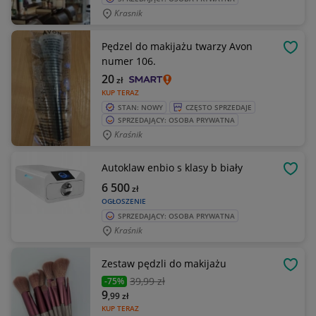
Krasnik
Pędzel do makijażu twarzy Avon
OBSE
numer 106.
20
zł
KUP TERAZ
STAN: NOWY
CZĘSTO SPRZEDAJE
SPRZEDAJĄCY: OSOBA PRYWATNA
Kraśnik
Autoklaw enbio s klasy b biały
OBSE
6 500
zł
OGŁOSZENIE
SPRZEDAJĄCY: OSOBA PRYWATNA
Kraśnik
Zestaw pędzli do makijażu
OBSE
39
,99 zł
-75%
9
,99
zł
KUP TERAZ