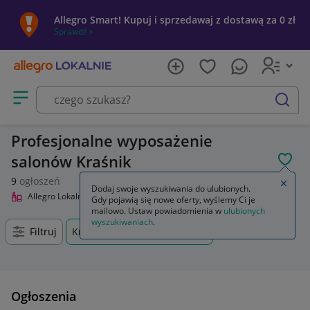
Allegro Smart! Kupuj i sprzedawaj z dostawą za 0 zł
Sprawdź »
Otwórz menu z kategoriami
szukaj
Profesjonalne wyposażenie
salonów Kraśnik
POL
9
ogłoszeń
Zamkn
Dodaj swoje wyszukiwania do ulubionych.
Allegro Lokalnie
Uroda
Profesjonalne wyposażenie salonów
Gdy pojawią się nowe oferty, wyślemy Ci je
mailowo. Ustaw powiadomienia w
ulubionych
wyszukiwaniach
.
Filtruj
Kraśnik, Lubelskie, +0 km
Ogłoszenia