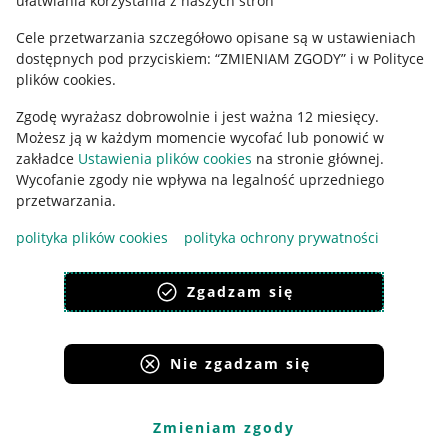
ułatwiania korzystania z naszych stron
Ustawienia plików "cookies"
Cele przetwarzania szczegółowo opisane są w ustawieniach
Udostępnianie lokalizacji
dostępnych pod przyciskiem: “ZMIENIAM ZGODY” i w Polityce
Informacje dla Aktu o Usługach Cyfrowych
plików cookies.
Zgodę wyrażasz dobrowolnie i jest ważna 12 miesięcy.
Pobierz aplikację
Możesz ją w każdym momencie wycofać lub ponowić w
zakładce
Ustawienia plików cookies
na stronie głównej.
Wycofanie zgody nie wpływa na legalność uprzedniego
przetwarzania.
polityka plików cookies
polityka ochrony prywatności
Zgadzam się
Nie zgadzam się
Korzystanie z serwisu oznacza akceptację
regulaminu
.
Zmieniam zgody