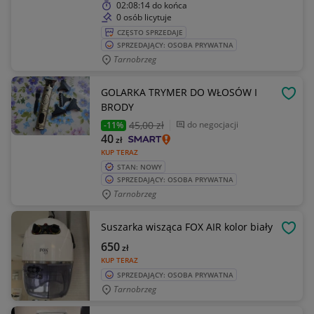
02:08:14
do końca
0 osób licytuje
CZĘSTO SPRZEDAJE
SPRZEDAJĄCY: OSOBA PRYWATNA
Tarnobrzeg
GOLARKA TRYMER DO WŁOSÓW I
OBSE
BRODY
45
,00 zł
do negocjacji
-11%
40
zł
KUP TERAZ
STAN: NOWY
SPRZEDAJĄCY: OSOBA PRYWATNA
Tarnobrzeg
Suszarka wisząca FOX AIR kolor biały
OBSE
650
zł
KUP TERAZ
SPRZEDAJĄCY: OSOBA PRYWATNA
Tarnobrzeg