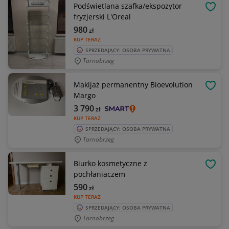
Podświetlana szafka/ekspozytor
OBSE
fryzjerski L'Oreal
980
zł
KUP TERAZ
SPRZEDAJĄCY: OSOBA PRYWATNA
Tarnobrzeg
Makijaż permanentny Bioevolution
OBSE
Margo
3 790
zł
KUP TERAZ
SPRZEDAJĄCY: OSOBA PRYWATNA
Tarnobrzeg
Biurko kosmetyczne z
OBSE
pochłaniaczem
590
zł
KUP TERAZ
SPRZEDAJĄCY: OSOBA PRYWATNA
Tarnobrzeg