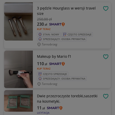
3 pędzle Hourglass w wersji travel
OBSE
size
250
,00 zł
230
zł
KUP TERAZ
STAN: NOWY
CZĘSTO SPRZEDAJE
SPRZEDAJĄCY: OSOBA PRYWATNA
Tarnobrzeg
Makeup by Mario f1
OBSE
110
zł
KUP TERAZ
CZĘSTO SPRZEDAJE
SPRZEDAJĄCY: OSOBA PRYWATNA
Tarnobrzeg
Dwie przezroczyste torebki,saszetki
OBSE
na kosmetyki.
11
zł
LICYTACJA