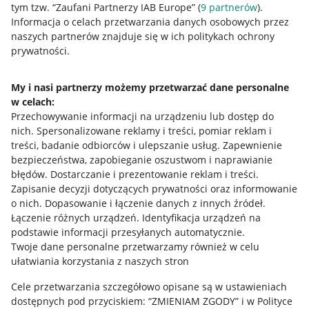
tym tzw. “Zaufani Partnerzy IAB Europe” (
9
partnerów
).
Przydatne informacje
Informacja o celach przetwarzania danych osobowych przez
naszych partnerów znajduje się w ich politykach ochrony
prywatności.
Jak to działa
Napisz do nas
My i nasi partnerzy możemy przetwarzać dane personalne
w celach:
Allegro Gadane dla sprzedających
Przechowywanie informacji na urządzeniu lub dostęp do
Allegro Gadane dla kupujących
nich
.
Spersonalizowane reklamy i treści, pomiar reklam i
treści, badanie odbiorców i ulepszanie usług
.
Zapewnienie
Mapa miejscowości
bezpieczeństwa, zapobieganie oszustwom i naprawianie
błędów
.
Dostarczanie i prezentowanie reklam i treści
.
Informacje prawne
Zapisanie decyzji dotyczących prywatności oraz informowanie
o nich
.
Dopasowanie i łączenie danych z innych źródeł
.
Regulamin
Łączenie różnych urządzeń
.
Identyfikacja urządzeń na
podstawie informacji przesyłanych automatycznie
.
Polityka plików "cookies"
Twoje dane personalne przetwarzamy również w celu
ułatwiania korzystania z naszych stron
Ustawienia plików "cookies"
Cele przetwarzania szczegółowo opisane są w ustawieniach
Udostępnianie lokalizacji
dostępnych pod przyciskiem: “ZMIENIAM ZGODY” i w Polityce