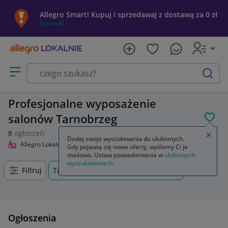
Allegro Smart! Kupuj i sprzedawaj z dostawą za 0 zł
Sprawdź »
Otwórz menu z kategoriami
szukaj
Profesjonalne wyposażenie
salonów Tarnobrzeg
POL
8
ogłoszeń
Zamkn
Dodaj swoje wyszukiwania do ulubionych.
Allegro Lokalnie
Uroda
Profesjonalne wyposażenie salonów
Gdy pojawią się nowe oferty, wyślemy Ci je
mailowo. Ustaw powiadomienia w
ulubionych
wyszukiwaniach
.
Filtruj
Tarnobrzeg, Podkarpackie, +0 km
Ogłoszenia