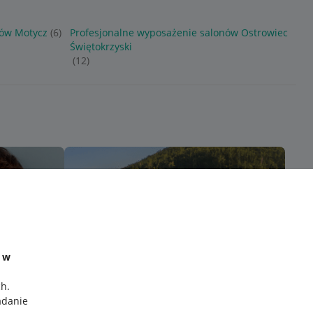
nów Motycz
(6)
Profesjonalne wyposażenie salonów Ostrowiec
Świętokrzyski
(12)
e w
ch
.
adanie