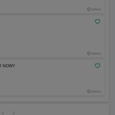
Łańcut
OBSERWU
Łańcut
2w1 NOWY
OBSERWU
Łańcut
Następna strona
z
1