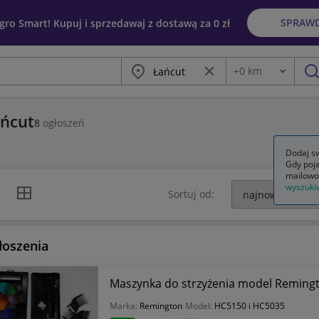
SPRAW
egro Smart! Kupuj i sprzedawaj z dostawą za 0 zł
Miasto
Wyczyść frazę
+
0
km
Odległość
szu
ańcut
8
ogłoszeń
Dodaj sw
Gdy poja
mailowo
wyszuki
k listy
Widok siatki
Sortuj od:
łoszenia
Maszynka do strzyżenia model Reming
Marka:
Remington
Model:
HC5150 i HC5035