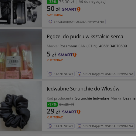
75
,00 zł
do negocjacji
-33%
50
zł
KUP TERAZ
SPRZEDAJĄCY: OSOBA PRYWATNA
Pędzel do pudru w kształcie serca
Marka:
Rossmann
EAN (GTIN):
4068134070609
5
zł
KUP TERAZ
STAN: NOWY
SPRZEDAJĄCY: OSOBA PRYWATNA
Jedwabne Scrunchie do Włosów
Kod producenta:
Scrunchie Jedwabne
Marka:
bez ma
35
,00 zł
-17%
29
zł
KUP TERAZ
STAN: NOWY
SPRZEDAJĄCY: OSOBA PRYWATNA