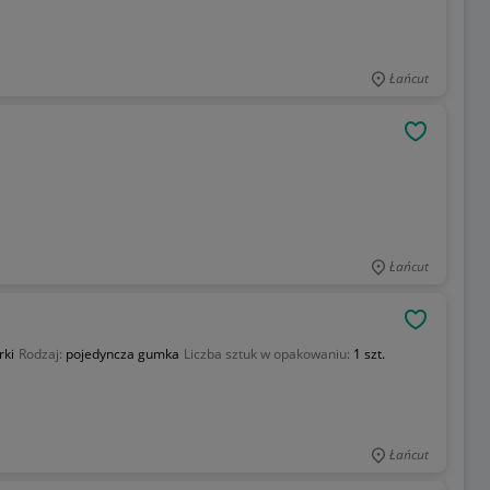
Łańcut
OBSERWU
Łańcut
OBSERWU
rki
Rodzaj:
pojedyncza gumka
Liczba sztuk w opakowaniu:
1 szt.
Łańcut