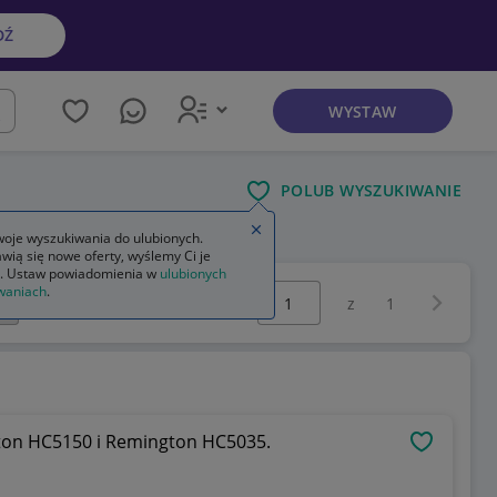
DŹ
WYSTAW
kaj
POLUB WYSZUKIWANIE
Zamknij wskazówkę
oje wyszukiwania do ulubionych.
wią się nowe oferty, wyślemy Ci je
. Ustaw powiadomienia w
ulubionych
Wybierz stronę:
waniach
.
Następna 
z
1
ton HC5150 i Remington HC5035.
OBSERWU