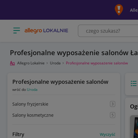
All
Otwórz menu z kategoriami
Profesjonalne wyposażenie salonów Ł
Allegro Lokalnie
Uroda
Profesjonalne wyposażenie salonów
Profesjonalne wyposażenie salonów
Wido
wróć do
Uroda
Salony fryzjerskie
3
Og
Salony kosmetyczne
5
Filtry
Wyczyść