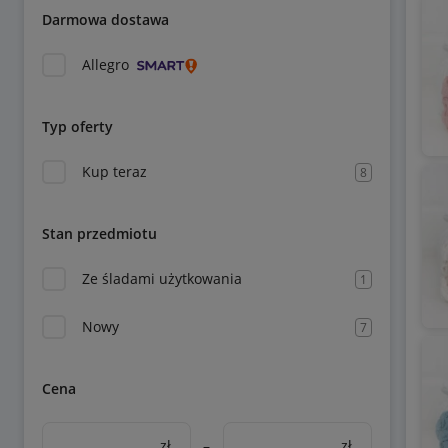
Darmowa dostawa
Allegro
Typ oferty
Kup teraz
8
Stan przedmiotu
Ze śladami użytkowania
1
Nowy
7
Cena
zł
–
zł