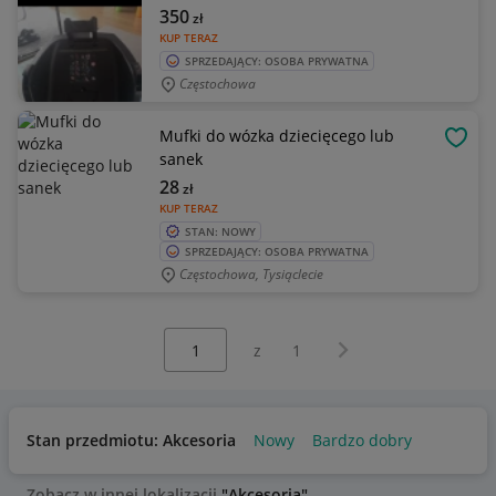
350
zł
KUP TERAZ
SPRZEDAJĄCY: OSOBA PRYWATNA
Częstochowa
Mufki do wózka dziecięcego lub
OBSE
sanek
28
zł
KUP TERAZ
STAN: NOWY
SPRZEDAJĄCY: OSOBA PRYWATNA
Częstochowa, Tysiąclecie
Wybierz stronę:
Następna strona
z
1
Stan przedmiotu: Akcesoria
Nowy
Bardzo dobry
Zobacz w innej lokalizacji
"Akcesoria"