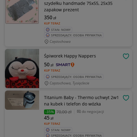
OBSE
szydełku handmade 75x55, 25x35
zapakow prezent
350
zł
KUP TERAZ
STAN: NOWY
SPRZEDAJĄCY: OSOBA PRYWATNA
Częstochowa
Śpiworek Happy Nappers
OBSE
50
zł
KUP TERAZ
SPRZEDAJĄCY: OSOBA PRYWATNA
Częstochowa, Tysiąclecie
Titanium Baby - Thermo uchwyt 2w1
OBSE
na kubek i telefon do wózka
70
,00 zł
do negocjacji
-35%
45
zł
KUP TERAZ
STAN: NOWY
SPRZEDAJĄCY: OSOBA PRYWATNA