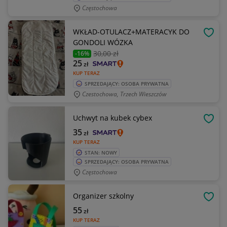
Częstochowa
WKŁAD-OTULACZ+MATERACYK DO
OBSE
GONDOLI WÓZKA
30
,00 zł
-16%
25
zł
KUP TERAZ
SPRZEDAJĄCY: OSOBA PRYWATNA
Czestochowa, Trzech Wieszczów
Uchwyt na kubek cybex
OBSE
35
zł
KUP TERAZ
STAN: NOWY
SPRZEDAJĄCY: OSOBA PRYWATNA
Częstochowa
Organizer szkolny
OBSE
55
zł
KUP TERAZ