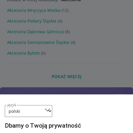
Akcesoria Wręczyca Wielka
(12)
Akcesoria Piekary Śląskie
(4)
Akcesoria Dąbrowa Górnicza
(8)
Akcesoria Siemianowice Śląskie
(4)
Akcesoria Bytom
(6)
POKAŻ WIĘCEJ
język
Dbamy o Twoją prywatność