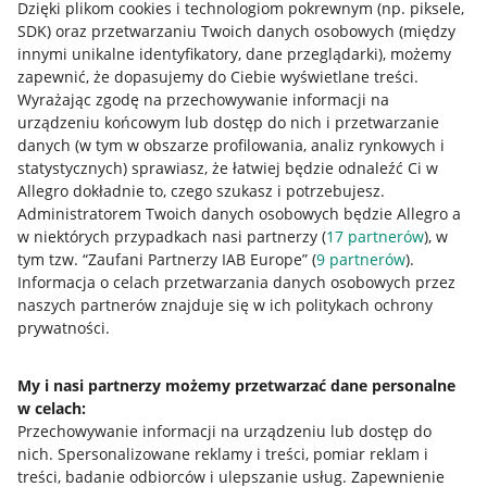
Dzięki plikom cookies i technologiom pokrewnym
(np. piksele,
SDK)
oraz przetwarzaniu Twoich danych osobowych
(między
innymi unikalne identyfikatory, dane przeglądarki)
, możemy
zapewnić, że dopasujemy do Ciebie wyświetlane treści.
Wyrażając zgodę na przechowywanie informacji na
urządzeniu końcowym lub dostęp do nich i przetwarzanie
danych (w tym w obszarze profilowania, analiz rynkowych i
statystycznych) sprawiasz, że łatwiej będzie odnaleźć Ci w
Allegro dokładnie to, czego szukasz i potrzebujesz.
Administratorem Twoich danych osobowych będzie Allegro a
w niektórych przypadkach nasi partnerzy (
17
partnerów
), w
tym tzw. “Zaufani Partnerzy IAB Europe” (
9
partnerów
).
Przydatne informacje
Informacja o celach przetwarzania danych osobowych przez
naszych partnerów znajduje się w ich politykach ochrony
prywatności.
Jak to działa
Napisz do nas
My i nasi partnerzy możemy przetwarzać dane personalne
w celach:
Allegro Gadane dla sprzedających
Przechowywanie informacji na urządzeniu lub dostęp do
Allegro Gadane dla kupujących
nich
.
Spersonalizowane reklamy i treści, pomiar reklam i
treści, badanie odbiorców i ulepszanie usług
.
Zapewnienie
Mapa miejscowości