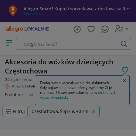
Allegro Smart! Kupuj i sprzedawaj z dostawą za 0 zł
Sprawdź »
Otwórz menu z kategoriami
szukaj
Akcesoria do wózków dziecięcych
Częstochowa
POL
24
ogłoszenia
Zamkn
Dodaj swoje wyszukiwania do ulubionych.
Allegro Lokalnie
Dziecko
Wózki
Akcesoria
Gdy pojawią się nowe oferty, wyślemy Ci je
mailowo. Ustaw powiadomienia w
ulubionych
Podobne:
akcesoria
akcesoria wędkarskie
akcesoria rower
wyszukiwaniach
.
Filtruj
Częstochowa, Śląskie, +0 km