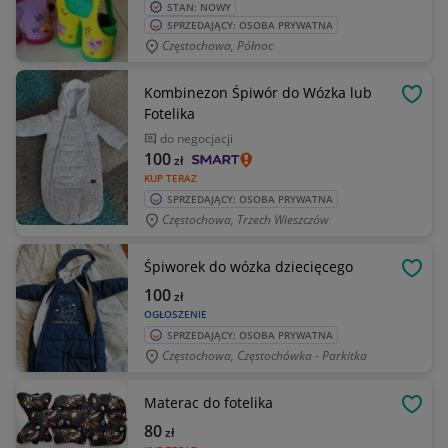
STAN: NOWY
SPRZEDAJĄCY: OSOBA PRYWATNA
Częstochowa, Północ
Kombinezon Śpiwór do Wózka lub
OBSE
Fotelika
do negocjacji
100
zł
KUP TERAZ
SPRZEDAJĄCY: OSOBA PRYWATNA
Częstochowa, Trzech Wieszczów
Śpiworek do wózka dziecięcego
OBSE
100
zł
OGŁOSZENIE
SPRZEDAJĄCY: OSOBA PRYWATNA
Częstochowa, Częstochówka - Parkitka
Materac do fotelika
OBSE
80
zł