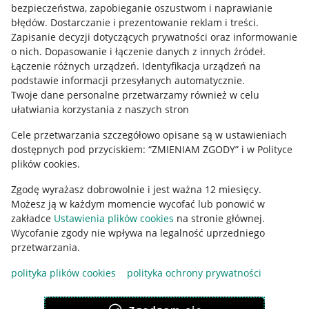
bezpieczeństwa, zapobieganie oszustwom i naprawianie
błędów
.
Dostarczanie i prezentowanie reklam i treści
.
Informacje prawne
Zapisanie decyzji dotyczących prywatności oraz informowanie
o nich
.
Dopasowanie i łączenie danych z innych źródeł
.
Regulamin
Łączenie różnych urządzeń
.
Identyfikacja urządzeń na
podstawie informacji przesyłanych automatycznie
.
Polityka plików "cookies"
Twoje dane personalne przetwarzamy również w celu
ułatwiania korzystania z naszych stron
Ustawienia plików "cookies"
Cele przetwarzania szczegółowo opisane są w ustawieniach
Udostępnianie lokalizacji
dostępnych pod przyciskiem: “ZMIENIAM ZGODY” i w Polityce
Informacje dla Aktu o Usługach Cyfrowych
plików cookies.
Zgodę wyrażasz dobrowolnie i jest ważna 12 miesięcy.
Pobierz aplikację
Możesz ją w każdym momencie wycofać lub ponowić w
zakładce
Ustawienia plików cookies
na stronie głównej.
Wycofanie zgody nie wpływa na legalność uprzedniego
przetwarzania.
polityka plików cookies
polityka ochrony prywatności