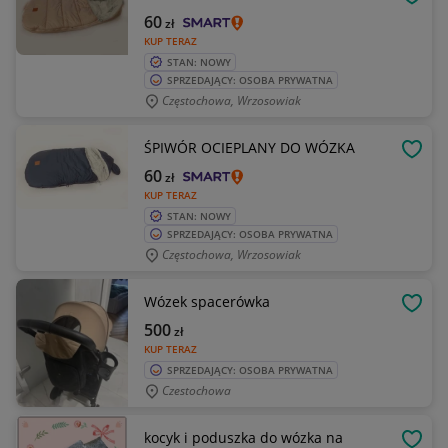
OBSE
60
zł
KUP TERAZ
STAN: NOWY
SPRZEDAJĄCY: OSOBA PRYWATNA
Częstochowa, Wrzosowiak
ŚPIWÓR OCIEPLANY DO WÓZKA
OBSE
60
zł
KUP TERAZ
STAN: NOWY
SPRZEDAJĄCY: OSOBA PRYWATNA
Częstochowa, Wrzosowiak
Wózek spacerówka
OBSE
500
zł
KUP TERAZ
SPRZEDAJĄCY: OSOBA PRYWATNA
Czestochowa
kocyk i poduszka do wózka na