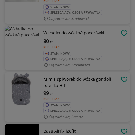
KUP TERAZ
STAN: NOWY
SPRZEDAJĄCY: OSOBA PRYWATNA
Częstochowa, Śródmieście
Wkładka do wózka/spacerówki
OBSE
80
zł
KUP TERAZ
STAN: NOWY
SPRZEDAJĄCY: OSOBA PRYWATNA
Częstochowa, Śródmieście
Mimiś śpiworek do wózka gondoli i
OBSE
fotelika HIT
99
zł
KUP TERAZ
STAN: NOWY
SPRZEDAJĄCY: OSOBA PRYWATNA
Częstochowa, Lisiniec
Baza Airfix izofix
OBSE