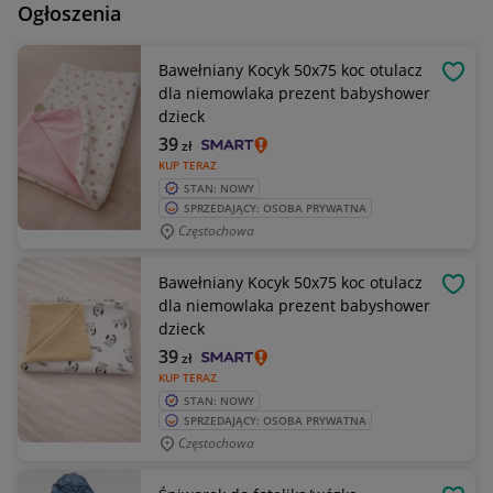
Ogłoszenia
Bawełniany Kocyk 50x75 koc otulacz
OBSE
dla niemowlaka prezent babyshower
dzieck
39
zł
KUP TERAZ
STAN: NOWY
SPRZEDAJĄCY: OSOBA PRYWATNA
Częstochowa
Bawełniany Kocyk 50x75 koc otulacz
OBSE
dla niemowlaka prezent babyshower
dzieck
39
zł
KUP TERAZ
STAN: NOWY
SPRZEDAJĄCY: OSOBA PRYWATNA
Częstochowa