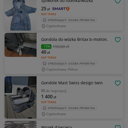
Śpiworek do fotelika/wózka
OBSE
25
zł
KUP TERAZ
SPRZEDAJĄCY: OSOBA PRYWATNA
Częstochowa
Gondola do wózka Britax b-motion.
OBSE
150
,00 zł
-73%
40
zł
KUP TERAZ
SPRZEDAJĄCY: OSOBA PRYWATNA
Częstochowa, Północ
Gondole Mast Swiss design twin
OBSE
do negocjacji
1 400
zł
KUP TERAZ
SPRZEDAJĄCY: OSOBA PRYWATNA
Częstochowa
Wozek dziecięcy