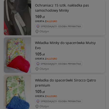
Ochraniacz 15 sztk. nakładka pas
samochodowy Minky
169
zł
OFERTA Z
ALLEGRO
SPRZEDAJĄCY: OSOBA PRYWATNA
Olsztyn
Wkładka Minky do spacerówka Mutsy
Evo
105
zł
OFERTA Z
ALLEGRO
SPRZEDAJĄCY: OSOBA PRYWATNA
Olsztyn
Wkładka do spacerówki Sirocco Qatro
premium
105
zł
OFERTA Z
ALLEGRO
SPRZEDAJĄCY: OSOBA PRYWATNA
Olsztyn