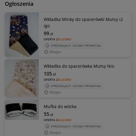
Ogłoszenia
Wkładka Minky do spacerówki Mutsy i2
igo
99
zł
OFERTA Z
ALLEGRO
SPRZEDAJĄCY: OSOBA PRYWATNA
Olsztyn
Wkładka do spacerówka Mutsy Nio
105
zł
OFERTA Z
ALLEGRO
SPRZEDAJĄCY: OSOBA PRYWATNA
Olsztyn
Mufka do wózka
55
zł
OFERTA Z
ALLEGRO
SPRZEDAJĄCY: OSOBA PRYWATNA
Olsztyn