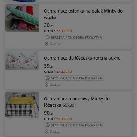
Ochraniacz osłonka na pałąk Minky do
wózka
30
zł
OFERTA Z
ALLEGRO
SPRZEDAJĄCY: OSOBA PRYWATNA
Olsztyn
Ochraniacz do łóżeczka korona 60x40
59
zł
OFERTA Z
ALLEGRO
SPRZEDAJĄCY: OSOBA PRYWATNA
Olsztyn
Ochraniacz modułowy Minky do
łóżeczka 60x30
90
zł
OFERTA Z
ALLEGRO
SPRZEDAJĄCY: OSOBA PRYWATNA
Olsztyn