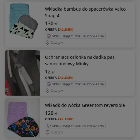
Wkładka bambus do spacerówka Valco
Snap 4
130
zł
OFERTA Z
ALLEGRO
SPRZEDAJĄCY: OSOBA PRYWATNA
Olsztyn
Ochraniacz osłonka nakładka pas
samochodowy Minky
12
zł
OFERTA Z
ALLEGRO
SPRZEDAJĄCY: OSOBA PRYWATNA
Olsztyn
Wkładk do wózka Greentom reversible
120
zł
OFERTA Z
ALLEGRO
SPRZEDAJĄCY: OSOBA PRYWATNA
Olsztyn