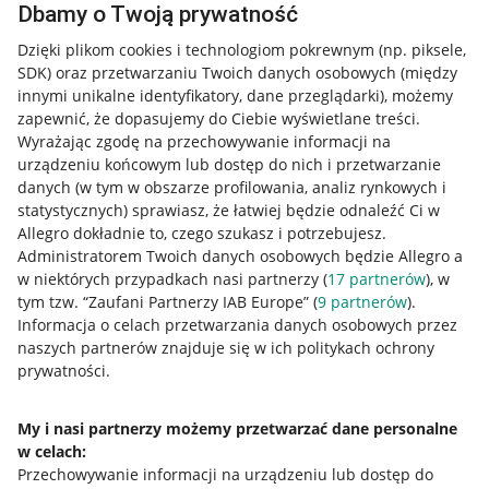
Dbamy o Twoją prywatność
Dzięki plikom cookies i technologiom pokrewnym
(np. piksele,
SDK)
oraz przetwarzaniu Twoich danych osobowych
(między
innymi unikalne identyfikatory, dane przeglądarki)
, możemy
zapewnić, że dopasujemy do Ciebie wyświetlane treści.
Wyrażając zgodę na przechowywanie informacji na
urządzeniu końcowym lub dostęp do nich i przetwarzanie
danych (w tym w obszarze profilowania, analiz rynkowych i
statystycznych) sprawiasz, że łatwiej będzie odnaleźć Ci w
Allegro dokładnie to, czego szukasz i potrzebujesz.
Administratorem Twoich danych osobowych będzie Allegro a
w niektórych przypadkach nasi partnerzy (
17
partnerów
), w
tym tzw. “Zaufani Partnerzy IAB Europe” (
9
partnerów
).
Przydatne informacje
Informacja o celach przetwarzania danych osobowych przez
naszych partnerów znajduje się w ich politykach ochrony
prywatności.
Jak to działa
Napisz do nas
My i nasi partnerzy możemy przetwarzać dane personalne
w celach:
Allegro Gadane dla sprzedających
Przechowywanie informacji na urządzeniu lub dostęp do