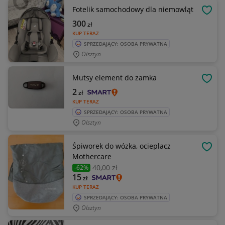
Fotelik samochodowy dla niemowląt
OBSE
300
zł
KUP TERAZ
SPRZEDAJĄCY: OSOBA PRYWATNA
Olsztyn
Mutsy element do zamka
OBSE
2
zł
KUP TERAZ
SPRZEDAJĄCY: OSOBA PRYWATNA
Olsztyn
Śpiworek do wózka, ocieplacz
OBSE
Mothercare
40
,00 zł
-62%
15
zł
KUP TERAZ
SPRZEDAJĄCY: OSOBA PRYWATNA
Olsztyn