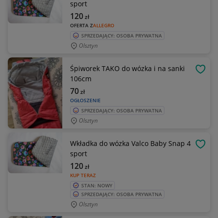
sport
120
zł
OFERTA Z
ALLEGRO
SPRZEDAJĄCY: OSOBA PRYWATNA
Olsztyn
Śpiworek TAKO do wózka i na sanki
OBSE
106cm
70
zł
OGŁOSZENIE
SPRZEDAJĄCY: OSOBA PRYWATNA
Olsztyn
Wkładka do wózka Valco Baby Snap 4
OBSE
sport
120
zł
KUP TERAZ
STAN: NOWY
SPRZEDAJĄCY: OSOBA PRYWATNA
Olsztyn