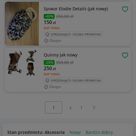
Spiwor Elodie Details (jak nowy)
OBSE
250
,00 zł
-40%
150
zł
KUP TERAZ
SPRZEDAJĄCY: OSOBA PRYWATNA
Olsztyn
Quinny Jak nowy
OBSE
350
,00 zł
-28%
250
zł
KUP TERAZ
SPRZEDAJĄCY: OSOBA PRYWATNA
Olsztyn
Wybierz stronę:
Następna strona
z
1
Stan przedmiotu: Akcesoria
Nowy
Bardzo dobry