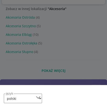
Zobacz w innej lokalizacji
"Akcesoria"
Akcesoria Ostróda
(4)
Akcesoria Szczytno
(5)
Akcesoria Elbląg
(10)
Akcesoria Ostrołęka
(5)
Akcesoria Słupno
(4)
POKAŻ WIĘCEJ
język