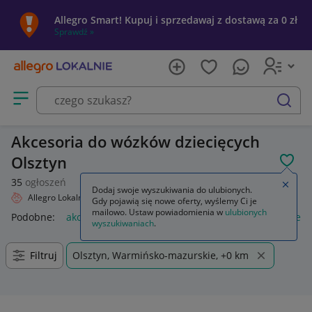
Allegro Smart! Kupuj i sprzedawaj z dostawą za 0 zł
Sprawdź »
Otwórz menu z kategoriami
szukaj
Akcesoria do wózków dziecięcych
Olsztyn
POL
35
ogłoszeń
Zamkn
Dodaj swoje wyszukiwania do ulubionych.
Allegro Lokalnie
Dziecko
Wózki
Akcesoria
Gdy pojawią się nowe oferty, wyślemy Ci je
mailowo. Ustaw powiadomienia w
ulubionych
Podobne:
akcesoria
akcesoria wędkarskie
akcesoria rower
wyszukiwaniach
.
Filtruj
Olsztyn, Warmińsko-mazurskie, +0 km