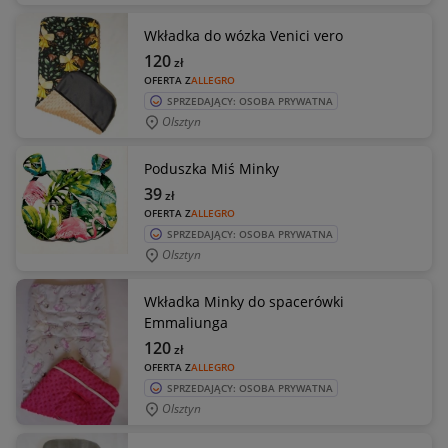
Wkładka do wózka Venici vero
120
zł
OFERTA Z
ALLEGRO
SPRZEDAJĄCY: OSOBA PRYWATNA
Olsztyn
Poduszka Miś Minky
39
zł
OFERTA Z
ALLEGRO
SPRZEDAJĄCY: OSOBA PRYWATNA
Olsztyn
Wkładka Minky do spacerówki
Emmaliunga
120
zł
OFERTA Z
ALLEGRO
SPRZEDAJĄCY: OSOBA PRYWATNA
Olsztyn