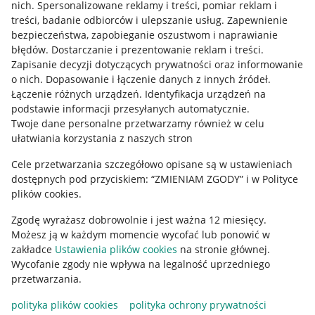
Allegro Gadane dla kupujących
nich
.
Spersonalizowane reklamy i treści, pomiar reklam i
treści, badanie odbiorców i ulepszanie usług
.
Zapewnienie
Mapa miejscowości
bezpieczeństwa, zapobieganie oszustwom i naprawianie
błędów
.
Dostarczanie i prezentowanie reklam i treści
.
Informacje prawne
Zapisanie decyzji dotyczących prywatności oraz informowanie
o nich
.
Dopasowanie i łączenie danych z innych źródeł
.
Regulamin
Łączenie różnych urządzeń
.
Identyfikacja urządzeń na
podstawie informacji przesyłanych automatycznie
.
Polityka plików "cookies"
Twoje dane personalne przetwarzamy również w celu
ułatwiania korzystania z naszych stron
Ustawienia plików "cookies"
Cele przetwarzania szczegółowo opisane są w ustawieniach
Udostępnianie lokalizacji
dostępnych pod przyciskiem: “ZMIENIAM ZGODY” i w Polityce
Informacje dla Aktu o Usługach Cyfrowych
plików cookies.
Zgodę wyrażasz dobrowolnie i jest ważna 12 miesięcy.
Pobierz aplikację
Możesz ją w każdym momencie wycofać lub ponowić w
zakładce
Ustawienia plików cookies
na stronie głównej.
Wycofanie zgody nie wpływa na legalność uprzedniego
przetwarzania.
polityka plików cookies
polityka ochrony prywatności