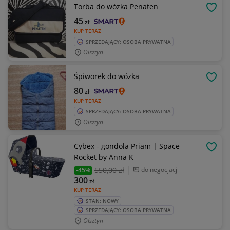
Torba do wózka Penaten
OBSE
45
zł
KUP TERAZ
SPRZEDAJĄCY: OSOBA PRYWATNA
Olsztyn
Śpiworek do wózka
OBSE
80
zł
KUP TERAZ
SPRZEDAJĄCY: OSOBA PRYWATNA
Olsztyn
Cybex - gondola Priam | Space
OBSE
Rocket by Anna K
550
,00 zł
do negocjacji
-45%
300
zł
KUP TERAZ
STAN: NOWY
SPRZEDAJĄCY: OSOBA PRYWATNA
Olsztyn