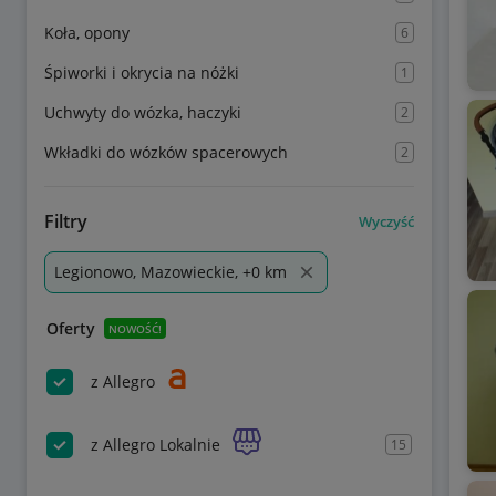
Koła, opony
6
Śpiworki i okrycia na nóżki
1
Uchwyty do wózka, haczyki
2
Wkładki do wózków spacerowych
2
Filtry
Wyczyść
Legionowo, Mazowieckie, +0 km
Oferty
NOWOŚĆ!
z Allegro
z Allegro Lokalnie
15