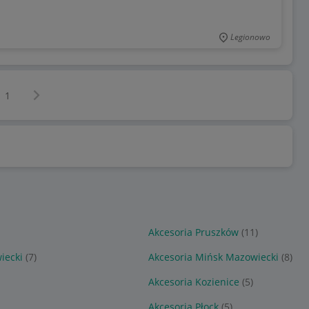
Legionowo
Następna strona
z
1
Akcesoria Pruszków
(11)
iecki
(7)
Akcesoria Mińsk Mazowiecki
(8)
Akcesoria Kozienice
(5)
Akcesoria Płock
(5)