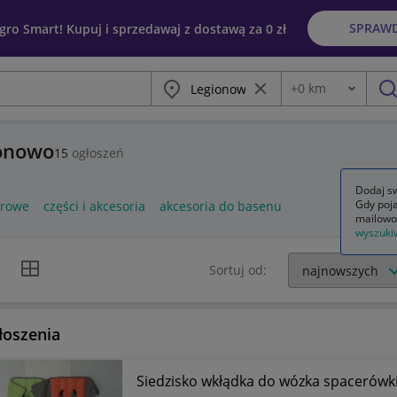
SPRAW
egro Smart! Kupuj i sprzedawaj z dostawą za 0 zł
Miasto
Wyczyść frazę
+
0
km
Odległość
szu
ionowo
15
ogłoszeń
Dodaj sw
Gdy poja
erowe
części i akcesoria
akcesoria do basenu
mailowo
wyszuki
k listy
Widok siatki
Sortuj od:
łoszenia
Siedzisko wkłądka do wózka spacerówk