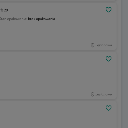
ybex
OBSERWU
Stan opakowania:
brak opakowania
Legionowo
OBSERWU
Legionowo
OBSERWU