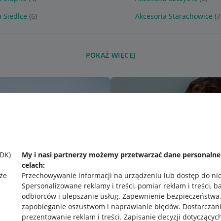
a Siedlce
(6)
Akcesoria Starachowice
(7
POKAŻ WIĘCEJ
SDK)
My i nasi partnerzy możemy przetwarzać dane personaln
celach:
że
Przechowywanie informacji na urządzeniu lub dostęp do ni
Spersonalizowane reklamy i treści, pomiar reklam i treści, b
odbiorców i ulepszanie usług
.
Zapewnienie bezpieczeństwa,
zapobieganie oszustwom i naprawianie błędów
.
Dostarczani
prezentowanie reklam i treści
.
Zapisanie decyzji dotyczącyc