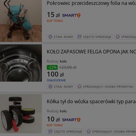
Pokrowiec przecideszczowy folia na w
15
zł
KUP TERAZ
STAN: NOWY
CZĘSTO SPRZEDAJE
SPRZEDAJ
KOŁO ZAPASOWE FELGA OPONA JAK N
Rodzaj:
koło
129
,00 zł
-22%
100
zł
OGŁOSZENIE
STAN: NOWY
SPRZEDAJĄCY: OSOBA PRYWATNA
Kółka tył do wózka spacerówki typ para
Rodzaj:
koło
10
zł
KUP TERAZ
CZĘSTO SPRZEDAJE
SPRZEDAJĄCY: OSOBA PRYW