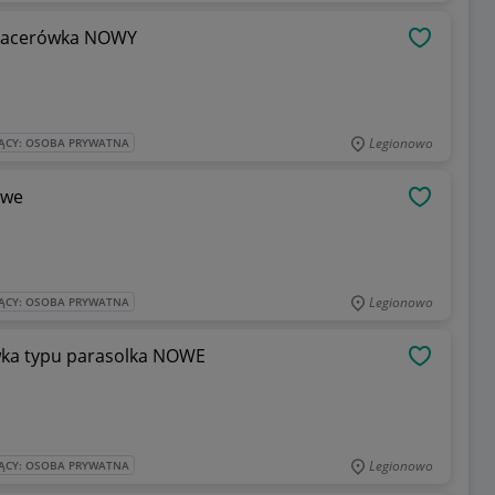
Barierka pałąk do wózka dziecięcego spacerówka NOWY
OBSERWU
Legionowo
ĄCY: OSOBA PRYWATNA
owe
OBSERWU
Legionowo
ĄCY: OSOBA PRYWATNA
wka typu parasolka NOWE
OBSERWU
Legionowo
ĄCY: OSOBA PRYWATNA