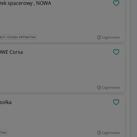
ózek spacerowy , NOWA
OBSERWU
Legionowo
ĄCY: OSOBA PRYWATNA
OWE Corsa
OBSERWU
Legionowo
solka
OBSERWU
Legionowo
ATNA