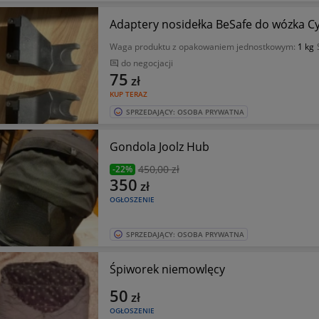
Adaptery nosidełka BeSafe do wózka C
Waga produktu z opakowaniem jednostkowym:
1 kg
do negocjacji
75
zł
KUP TERAZ
SPRZEDAJĄCY: OSOBA PRYWATNA
Gondola Joolz Hub
450
,00 zł
-22%
350
zł
OGŁOSZENIE
SPRZEDAJĄCY: OSOBA PRYWATNA
Śpiworek niemowlęcy
50
zł
OGŁOSZENIE