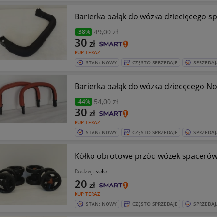
49
,00 zł
-38%
30
zł
KUP TERAZ
STAN: NOWY
CZĘSTO SPRZEDAJE
SPRZEDAJ
Barierka pałąk do wózka dziecęcego N
54
,00 zł
-44%
30
zł
KUP TERAZ
STAN: NOWY
CZĘSTO SPRZEDAJE
SPRZEDAJ
Kółko obrotowe przód wózek spaceró
Rodzaj:
koło
20
zł
KUP TERAZ
STAN: NOWY
CZĘSTO SPRZEDAJE
SPRZEDAJ