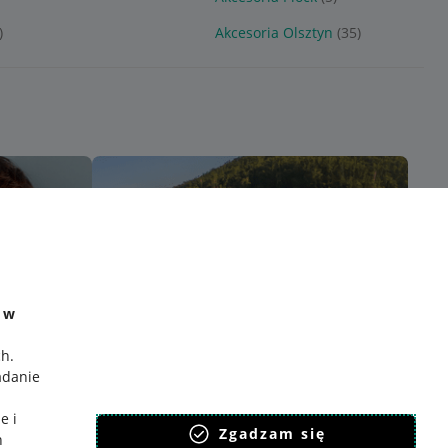
)
Akcesoria Olsztyn
(35)
e w
ch
.
adanie
e i
Zgadzam się
h