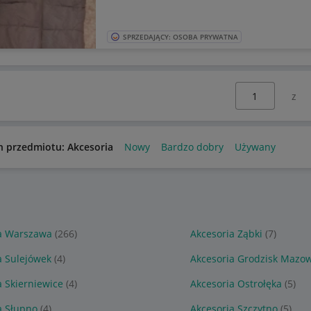
SPRZEDAJĄCY: OSOBA PRYWATNA
Wybierz stronę:
n przedmiotu: Akcesoria
Nowy
Bardzo dobry
Używany
a Warszawa
(266)
Akcesoria Ząbki
(7)
a Sulejówek
(4)
Akcesoria Grodzisk Mazow
a Skierniewice
(4)
Akcesoria Ostrołęka
(5)
a Słupno
(4)
Akcesoria Szczytno
(5)