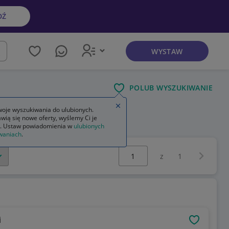
DŹ
WYSTAW
kaj
POLUB WYSZUKIWANIE
Zamknij wskazówkę
oje wyszukiwania do ulubionych.
wią się nowe oferty, wyślemy Ci je
. Ustaw powiadomienia w
ulubionych
waniach
.
Wybierz stronę:
Następna 
z
1
i
OBSERWU