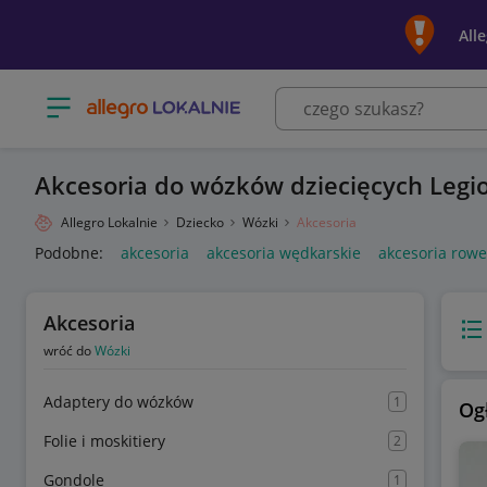
All
Otwórz menu z kategoriami
Akcesoria do wózków dziecięcych Leg
Allegro Lokalnie
Dziecko
Wózki
Akcesoria
Podobne:
akcesoria
akcesoria wędkarskie
akcesoria row
Akcesoria
Wido
wróć do
Wózki
Adaptery do wózków
1
Og
Folie i moskitiery
2
Gondole
1