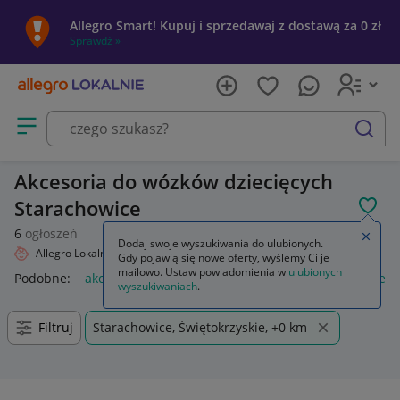
Allegro Smart! Kupuj i sprzedawaj z dostawą za 0 zł
Sprawdź »
Otwórz menu z kategoriami
szukaj
Akcesoria do wózków dziecięcych
Starachowice
POL
6
ogłoszeń
Zamkn
Dodaj swoje wyszukiwania do ulubionych.
Allegro Lokalnie
Dziecko
Wózki
Akcesoria
Gdy pojawią się nowe oferty, wyślemy Ci je
mailowo. Ustaw powiadomienia w
ulubionych
Podobne:
akcesoria
akcesoria wędkarskie
akcesoria rower
wyszukiwaniach
.
Filtruj
Starachowice, Świętokrzyskie, +0 km