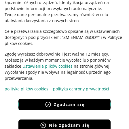
Regulamin
Łączenie różnych urządzeń
.
Identyfikacja urządzeń na
podstawie informacji przesyłanych automatycznie
.
Polityka plików "cookies"
Twoje dane personalne przetwarzamy również w celu
ułatwiania korzystania z naszych stron
Ustawienia plików "cookies"
Cele przetwarzania szczegółowo opisane są w ustawieniach
Udostępnianie lokalizacji
dostępnych pod przyciskiem: “ZMIENIAM ZGODY” i w Polityce
Informacje dla Aktu o Usługach Cyfrowych
plików cookies.
Zgodę wyrażasz dobrowolnie i jest ważna 12 miesięcy.
Pobierz aplikację
Możesz ją w każdym momencie wycofać lub ponowić w
zakładce
Ustawienia plików cookies
na stronie głównej.
Wycofanie zgody nie wpływa na legalność uprzedniego
przetwarzania.
polityka plików cookies
polityka ochrony prywatności
Zgadzam się
Nie zgadzam się
Korzystanie z serwisu oznacza akceptację
regulaminu
.