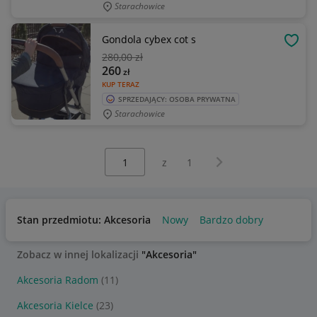
Starachowice
Gondola cybex cot s
OBSE
280
,00 zł
260
zł
KUP TERAZ
SPRZEDAJĄCY: OSOBA PRYWATNA
Starachowice
Wybierz stronę:
Następna strona
z
1
Stan przedmiotu: Akcesoria
Nowy
Bardzo dobry
Zobacz w innej lokalizacji
"Akcesoria"
Akcesoria Radom
(11)
Akcesoria Kielce
(23)