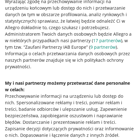
Wyrażając zgodę na przechowywanie informacji na
urządzeniu końcowym lub dostęp do nich i przetwarzanie
danych (w tym w obszarze profilowania, analiz rynkowych i
statystycznych) sprawiasz, że łatwiej będzie odnaleźć Ci w
Allegro dokładnie to, czego szukasz i potrzebujesz.
Administratorem Twoich danych osobowych będzie Allegro a
w niektórych przypadkach nasi partnerzy (
17
partnerów
), w
tym tzw. “Zaufani Partnerzy IAB Europe” (
9
partnerów
).
Przydatne informacje
Informacja o celach przetwarzania danych osobowych przez
naszych partnerów znajduje się w ich politykach ochrony
prywatności.
Jak to działa
Napisz do nas
My i nasi partnerzy możemy przetwarzać dane personalne
w celach:
Allegro Gadane dla sprzedających
Przechowywanie informacji na urządzeniu lub dostęp do
Allegro Gadane dla kupujących
nich
.
Spersonalizowane reklamy i treści, pomiar reklam i
treści, badanie odbiorców i ulepszanie usług
.
Zapewnienie
Mapa miejscowości
bezpieczeństwa, zapobieganie oszustwom i naprawianie
błędów
.
Dostarczanie i prezentowanie reklam i treści
.
Informacje prawne
Zapisanie decyzji dotyczących prywatności oraz informowanie
o nich
.
Dopasowanie i łączenie danych z innych źródeł
.