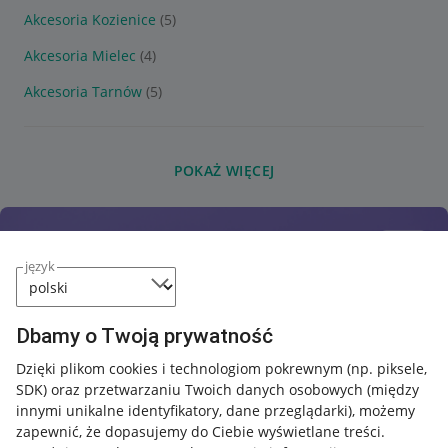
Akcesoria Kozienice
(5)
Akcesoria Mielec
(4)
Akcesoria Tarnów
(5)
POKAŻ WIĘCEJ
język
Dbamy o Twoją prywatność
Dzięki plikom cookies i technologiom pokrewnym
(np. piksele,
SDK)
oraz przetwarzaniu Twoich danych osobowych
(między
innymi unikalne identyfikatory, dane przeglądarki)
, możemy
zapewnić, że dopasujemy do Ciebie wyświetlane treści.