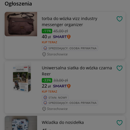
Ogłoszenia
torba do wózka vizz industry
OBSE
messenger organizer
45
,00 zł
-11%
40
zł
KUP TERAZ
SPRZEDAJĄCY: OSOBA PRYWATNA
Starachowice
Uniwersalna siatka do wózka czarna
OBSE
Reer
33
,00 zł
-33%
22
zł
KUP TERAZ
STAN: NOWY
SPRZEDAJĄCY: OSOBA PRYWATNA
Starachowice
Wkladka do nosidełka
OBSE