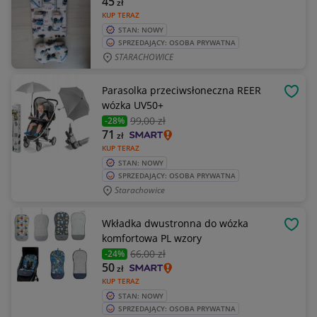
45
zł
KUP TERAZ
STAN: NOWY
SPRZEDAJĄCY: OSOBA PRYWATNA
STARACHOWICE
Parasolka przeciwsłoneczna REER
OBSE
wózka UV50+
99
,00 zł
-28%
71
zł
KUP TERAZ
STAN: NOWY
SPRZEDAJĄCY: OSOBA PRYWATNA
Starachowice
Wkładka dwustronna do wózka
OBSE
komfortowa PL wzory
66
,00 zł
-24%
50
zł
KUP TERAZ
STAN: NOWY
SPRZEDAJĄCY: OSOBA PRYWATNA