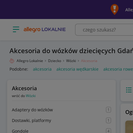
All
Otwórz menu z kategoriami
Akcesoria do wózków dziecięcych Gda
Allegro Lokalnie
Dziecko
Wózki
Akcesoria
Podobne:
akcesoria
akcesoria wędkarskie
akcesoria row
Akcesoria
Wido
wróć do
Wózki
Adaptery do wózków
1
Og
Dostawki, platformy
1
Gondole
4