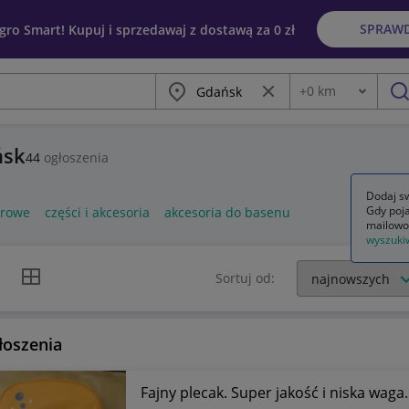
SPRAW
egro Smart! Kupuj i sprzedawaj z dostawą za 0 zł
Miasto
Wyczyść frazę
+
0
km
Odległość
szu
ńsk
44
ogłoszenia
Dodaj sw
Gdy poja
erowe
części i akcesoria
akcesoria do basenu
mailowo
wyszuki
k listy
Widok siatki
Sortuj od:
łoszenia
Fajny plecak. Super jakość i niska waga