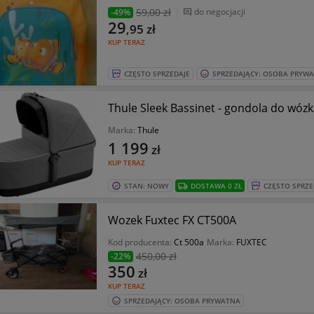
59
,00 zł
do negocjacji
-49%
29
,95
zł
KUP TERAZ
CZĘSTO SPRZEDAJE
SPRZEDAJĄCY: OSOBA PRYW
Thule Sleek Bassinet - gondola do wózk
Marka:
Thule
1 199
zł
KUP TERAZ
STAN: NOWY
DOSTAWA 0 ZŁ
CZĘSTO SPRZE
Wozek Fuxtec FX CT500A
Kod producenta:
Ct 500a
Marka:
FUXTEC
450
,00 zł
-22%
350
zł
KUP TERAZ
SPRZEDAJĄCY: OSOBA PRYWATNA