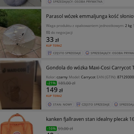
SPRZEDAJĄCY: OSOBA PRYWATNA
Parasol wózek emmaljunga kość słoni
Waga produktu z opakowaniem jednostkowym:
2 kg
do negocjacji
33
zł
KUP TERAZ
CZĘSTO SPRZEDAJE
SPRZEDAJĄCY: OSOBA PRYW
Gondola do wózka Maxi-Cosi Carrycot T
Kolor:
czarny
Model:
Carrycot
EAN (GTIN):
87129300
189
,00 zł
-21%
149
zł
KUP TERAZ
STAN: NOWY
CZĘSTO SPRZEDAJE
SPRZEDAJ
59
,00 zł
-16%