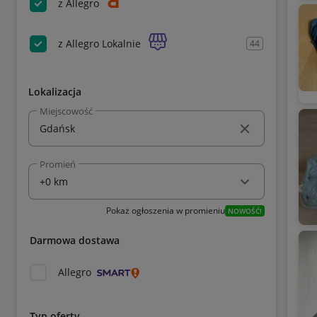
z Allegro
z Allegro Lokalnie
44
Lokalizacja
Miejscowość
Promień
Pokaż ogłoszenia w promieniu
NOWOŚĆ!
Darmowa dostawa
Allegro
Typ oferty