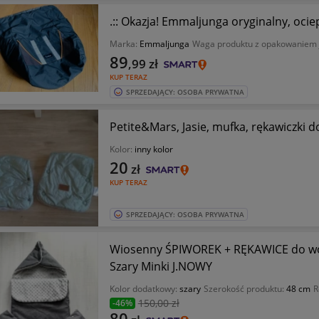
.:: Okazja! Emmaljunga oryginalny, ocie
Marka:
Emmaljunga
Waga produktu z opakowaniem
89
,99
zł
KUP TERAZ
SPRZEDAJĄCY: OSOBA PRYWATNA
Petite&Mars, Jasie, mufka, rękawiczki d
Kolor:
inny kolor
20
zł
KUP TERAZ
SPRZEDAJĄCY: OSOBA PRYWATNA
Wiosenny ŚPIWOREK + RĘKAWICE do wó
Szary Minki J.NOWY
Kolor dodatkowy:
szary
Szerokość produktu:
48 cm
R
150
,00 zł
-46%
80