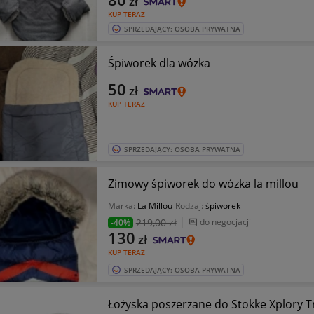
zł
KUP TERAZ
SPRZEDAJĄCY: OSOBA PRYWATNA
Śpiworek dla wózka
50
zł
KUP TERAZ
SPRZEDAJĄCY: OSOBA PRYWATNA
Zimowy śpiworek do wózka la millou
Marka:
La Millou
Rodzaj:
śpiworek
219
,00 zł
do negocjacji
-40%
130
zł
KUP TERAZ
SPRZEDAJĄCY: OSOBA PRYWATNA
Łożyska poszerzane do Stokke Xplory Tr