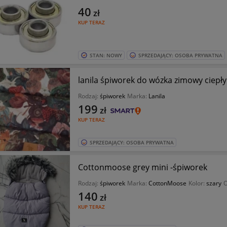
40
zł
KUP TERAZ
STAN: NOWY
SPRZEDAJĄCY: OSOBA PRYWATNA
lanila śpiworek do wózka zimowy ciepły
Rodzaj:
śpiworek
Marka:
Lanila
199
zł
KUP TERAZ
SPRZEDAJĄCY: OSOBA PRYWATNA
Cottonmoose grey mini -śpiworek
Rodzaj:
śpiworek
Marka:
CottonMoose
Kolor:
szary
O
140
zł
KUP TERAZ