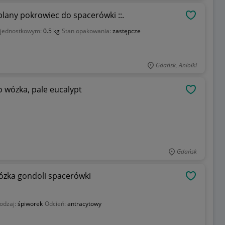
plany pokrowiec do spacerówki ::.
OBSERWU
 jednostkowym:
0.5 kg
Stan opakowania:
zastępcze
Gdańsk, Aniołki
o wózka, pale eucalypt
OBSERWU
Gdańsk
zka gondoli spacerówki
OBSERWU
odzaj:
śpiworek
Odcień:
antracytowy