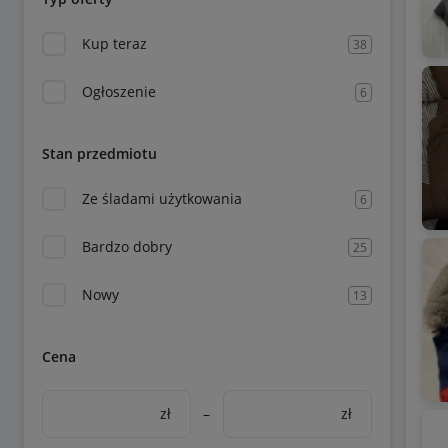
Kup teraz
38
Ogłoszenie
6
Stan przedmiotu
Ze śladami użytkowania
6
Bardzo dobry
25
Nowy
13
Cena
zł
–
zł