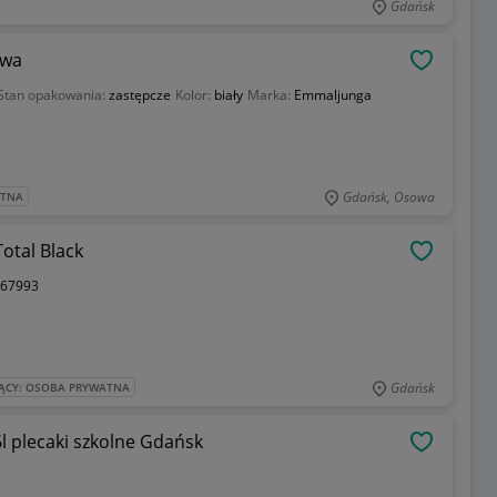
Gdańsk
owa
OBSERWU
Stan opakowania:
zastępcze
Kolor:
biały
Marka:
Emmaljunga
Gdańsk, Osowa
ATNA
otal Black
OBSERWU
67993
Gdańsk
ĄCY: OSOBA PRYWATNA
kanken fjallraven stan idealny plecak 16l plecaki szkolne Gdańsk
OBSERWU