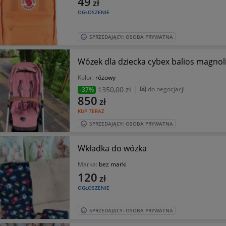
49
zł
OGŁOSZENIE
SPRZEDAJĄCY: OSOBA PRYWATNA
Wózek dla dziecka cybex balios magnol
Kolor:
różowy
1350
,00 zł
do negocjacji
-37%
850
zł
KUP TERAZ
SPRZEDAJĄCY: OSOBA PRYWATNA
Wkładka do wózka
Marka:
bez marki
120
zł
OGŁOSZENIE
SPRZEDAJĄCY: OSOBA PRYWATNA