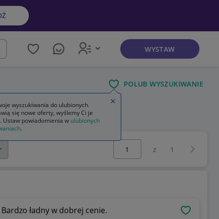
DŹ
WYSTAW
kaj
POLUB WYSZUKIWANIE
Zamknij wskazówkę
oje wyszukiwania do ulubionych.
wią się nowe oferty, wyślemy Ci je
. Ustaw powiadomienia w
ulubionych
waniach
.
Wybierz stronę:
Następna 
z
1
. Bardzo ładny w dobrej cenie.
OBSERWU