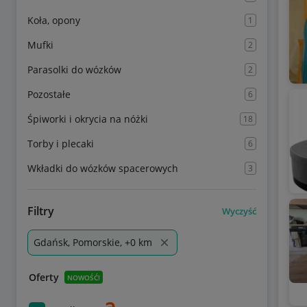
Koła, opony
1
Mufki
2
Parasolki do wózków
2
Pozostałe
6
Śpiworki i okrycia na nóżki
18
Torby i plecaki
6
Wkładki do wózków spacerowych
3
Filtry
Wyczyść
Gdańsk, Pomorskie, +0 km
Oferty
NOWOŚĆ!