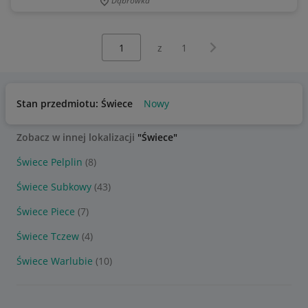
Dąbrówka
Wybierz stronę:
Następna strona
z
1
Stan przedmiotu: Świece
Nowy
Zobacz w innej lokalizacji
"Świece"
Świece Pelplin
(8)
Świece Subkowy
(43)
Świece Piece
(7)
Świece Tczew
(4)
Świece Warlubie
(10)