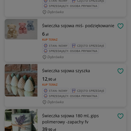
STAN: NOWY
CZĘSTO SPRZEDAJE
SPRZEDAJĄCY: OSOBA PRYWATNA
Dąbrówka
Świeczka sojowa miś- podziękowanie
OBSE
6
zł
KUP TERAZ
STAN: NOWY
CZĘSTO SPRZEDAJE
SPRZEDAJĄCY: OSOBA PRYWATNA
Dąbrówka
Świeczka sojowa szyszka
OBSE
12
,90
zł
KUP TERAZ
STAN: NOWY
CZĘSTO SPRZEDAJE
SPRZEDAJĄCY: OSOBA PRYWATNA
Dąbrówka
Świeczka sojowa 180 ml, gips
OBSE
polimerowy -zapachy fv
39
,90
zł