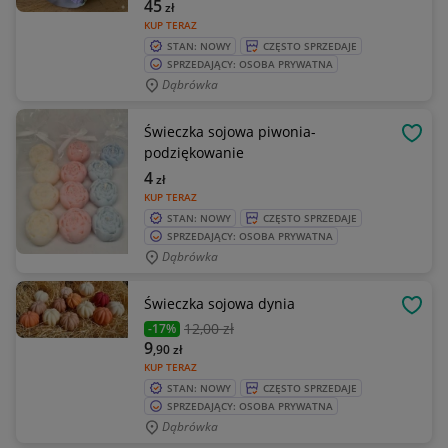
45
zł
KUP TERAZ
STAN: NOWY
CZĘSTO SPRZEDAJE
SPRZEDAJĄCY: OSOBA PRYWATNA
Dąbrówka
Świeczka sojowa piwonia-
OBSE
podziękowanie
4
zł
KUP TERAZ
STAN: NOWY
CZĘSTO SPRZEDAJE
SPRZEDAJĄCY: OSOBA PRYWATNA
Dąbrówka
Świeczka sojowa dynia
OBSE
12
,00 zł
-17%
9
,90
zł
KUP TERAZ
STAN: NOWY
CZĘSTO SPRZEDAJE
SPRZEDAJĄCY: OSOBA PRYWATNA
Dąbrówka