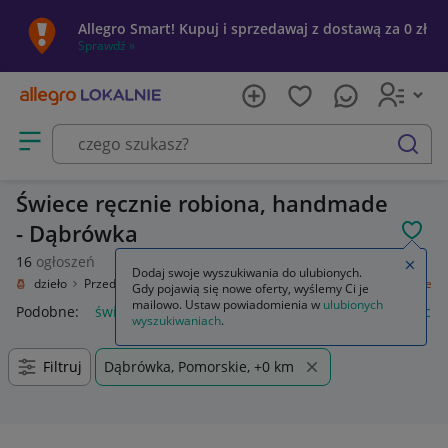
Allegro Smart! Kupuj i sprzedawaj z dostawą za 0 zł
Sprawdź »
Otwórz menu z kategoriami
szukaj
Świece ręcznie robiona, handmade
- Dąbrówka
POL
16
ogłoszeń
Zamkn
Dodaj swoje wyszukiwania do ulubionych.
Rękodzieło
Przedmioty ręcznie wykonane
Wyposażenie domu
Świece
Gdy pojawią się nowe oferty, wyślemy Ci je
mailowo. Ustaw powiadomienia w
ulubionych
Podobne:
świece zapłonowe
świece sojowe
świece zapach
wyszukiwaniach
.
Filtruj
Dąbrówka, Pomorskie, +0 km