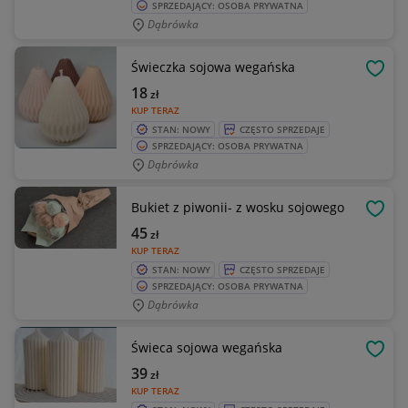
SPRZEDAJĄCY: OSOBA PRYWATNA
Dąbrówka
Świeczka sojowa wegańska
OBSE
18
zł
KUP TERAZ
STAN: NOWY
CZĘSTO SPRZEDAJE
SPRZEDAJĄCY: OSOBA PRYWATNA
Dąbrówka
Bukiet z piwonii- z wosku sojowego
OBSE
45
zł
KUP TERAZ
STAN: NOWY
CZĘSTO SPRZEDAJE
SPRZEDAJĄCY: OSOBA PRYWATNA
Dąbrówka
Świeca sojowa wegańska
OBSE
39
zł
KUP TERAZ