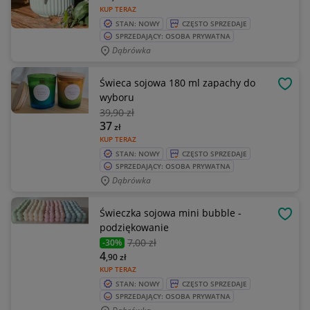
KUP TERAZ
STAN: NOWY
CZĘSTO SPRZEDAJE
SPRZEDAJĄCY: OSOBA PRYWATNA
Dąbrówka
Świeca sojowa 180 ml zapachy do
OBSE
wyboru
39
,90 zł
37
zł
KUP TERAZ
STAN: NOWY
CZĘSTO SPRZEDAJE
SPRZEDAJĄCY: OSOBA PRYWATNA
Dąbrówka
Świeczka sojowa mini bubble -
OBSE
podziękowanie
7
,00 zł
-30%
4
,90
zł
KUP TERAZ
STAN: NOWY
CZĘSTO SPRZEDAJE
SPRZEDAJĄCY: OSOBA PRYWATNA