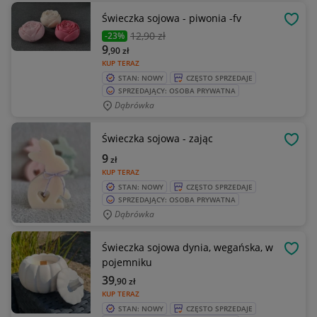
Świeczka sojowa - piwonia -fv
OBSE
12
,90 zł
-23%
9
,90
zł
KUP TERAZ
STAN: NOWY
CZĘSTO SPRZEDAJE
SPRZEDAJĄCY: OSOBA PRYWATNA
Dąbrówka
Świeczka sojowa - zając
OBSE
9
zł
KUP TERAZ
STAN: NOWY
CZĘSTO SPRZEDAJE
SPRZEDAJĄCY: OSOBA PRYWATNA
Dąbrówka
Świeczka sojowa dynia, wegańska, w
OBSE
pojemniku
39
,90
zł
KUP TERAZ
STAN: NOWY
CZĘSTO SPRZEDAJE