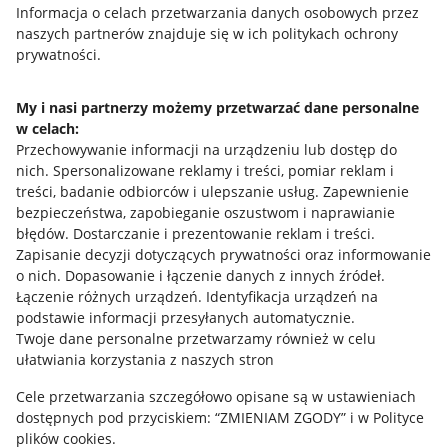
Przydatne informacje
Informacja o celach przetwarzania danych osobowych przez
naszych partnerów znajduje się w ich politykach ochrony
prywatności.
Jak to działa
Napisz do nas
My i nasi partnerzy możemy przetwarzać dane personalne
w celach:
Allegro Gadane dla sprzedających
Przechowywanie informacji na urządzeniu lub dostęp do
Allegro Gadane dla kupujących
nich
.
Spersonalizowane reklamy i treści, pomiar reklam i
treści, badanie odbiorców i ulepszanie usług
.
Zapewnienie
Mapa miejscowości
bezpieczeństwa, zapobieganie oszustwom i naprawianie
błędów
.
Dostarczanie i prezentowanie reklam i treści
.
Informacje prawne
Zapisanie decyzji dotyczących prywatności oraz informowanie
o nich
.
Dopasowanie i łączenie danych z innych źródeł
.
Regulamin
Łączenie różnych urządzeń
.
Identyfikacja urządzeń na
podstawie informacji przesyłanych automatycznie
.
Polityka plików "cookies"
Twoje dane personalne przetwarzamy również w celu
ułatwiania korzystania z naszych stron
Ustawienia plików "cookies"
Cele przetwarzania szczegółowo opisane są w ustawieniach
Udostępnianie lokalizacji
dostępnych pod przyciskiem: “ZMIENIAM ZGODY” i w Polityce
Informacje dla Aktu o Usługach Cyfrowych
plików cookies.