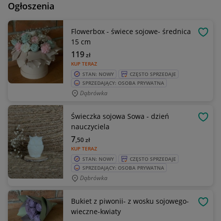
Ogłoszenia
Flowerbox - świece sojowe- średnica
OBSE
15 cm
119
zł
KUP TERAZ
STAN: NOWY
CZĘSTO SPRZEDAJE
SPRZEDAJĄCY: OSOBA PRYWATNA
Dąbrówka
Świeczka sojowa Sowa - dzień
OBSE
nauczyciela
7
,50
zł
KUP TERAZ
STAN: NOWY
CZĘSTO SPRZEDAJE
SPRZEDAJĄCY: OSOBA PRYWATNA
Dąbrówka
Bukiet z piwonii- z wosku sojowego-
OBSE
wieczne-kwiaty