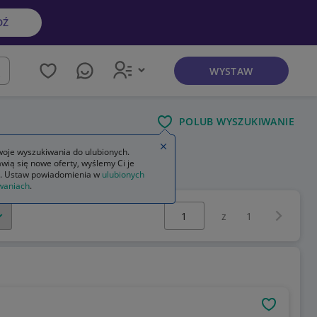
DŹ
WYSTAW
kaj
POLUB WYSZUKIWANIE
Zamknij wskazówkę
oje wyszukiwania do ulubionych.
wią się nowe oferty, wyślemy Ci je
. Ustaw powiadomienia w
ulubionych
waniach
.
Wybierz stronę:
Następna 
z
1
OBSERWU