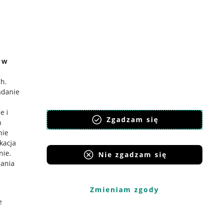
e w
ch
.
adanie
e i
Zgadzam się
h
nie
ikacja
nie
.
Nie zgadzam się
iania
Zmieniam zgody
e