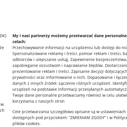
SDK)
My i nasi partnerzy możemy przetwarzać dane personaln
celach:
że
Przechowywanie informacji na urządzeniu lub dostęp do ni
Spersonalizowane reklamy i treści, pomiar reklam i treści, b
odbiorców i ulepszanie usług
.
Zapewnienie bezpieczeństwa,
zapobieganie oszustwom i naprawianie błędów
.
Dostarczani
prezentowanie reklam i treści
.
Zapisanie decyzji dotyczącyc
prywatności oraz informowanie o nich
.
Dopasowanie i łącze
danych z innych źródeł
.
Łączenie różnych urządzeń
.
Identyf
urządzeń na podstawie informacji przesyłanych automatycz
rawne
Pobierz aplikację
Twoje dane personalne przetwarzamy również w celu ułatw
korzystania z naszych stron
zw.
ach
Cele przetwarzania szczegółowo opisane są w ustawieniach
 "cookies"
dostępnych pod przyciskiem: “ZMIENIAM ZGODY” i w Polityc
plików cookies.
ów "cookies"