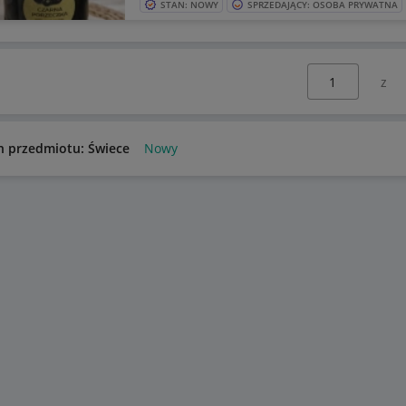
STAN: NOWY
SPRZEDAJĄCY: OSOBA PRYWATNA
Wybierz stronę:
n przedmiotu: Świece
Nowy