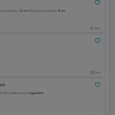
OBSERWU
ość produktu:
12 cm
Wysokość produktu:
8 cm
Żary
OBSERWU
Żary
ium
OBSERWU
i
Stan opakowania:
oryginalne