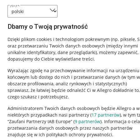
język
Dbamy o Twoją prywatność
Dzięki plikom cookies i technologiom pokrewnym
(np. piksele, 
oraz przetwarzaniu Twoich danych osobowych
(między innymi
unikalne identyfikatory, dane przeglądarki)
, możemy zapewnić, 
dopasujemy do Ciebie wyświetlane treści.
Wyrażając zgodę na przechowywanie informacji na urządzeniu
końcowym lub dostęp do nich i przetwarzanie danych (w tym w
obszarze profilowania, analiz rynkowych i statystycznych)
sprawiasz, że łatwiej będzie odnaleźć Ci w Allegro dokładnie to,
Nawigacja
czego szukasz i potrzebujesz.
Przydatne informacje
Informacje p
Administratorem Twoich danych osobowych będzie Allegro a w
niektórych przypadkach nasi partnerzy (
17
partnerów
), w tym t
Jak to działa
Regulamin
“Zaufani Partnerzy IAB Europe” (
9
partnerów
). Informacja o cel
Napisz do nas
Polityka plików
przetwarzania danych osobowych przez naszych partnerów
znajduje się w ich politykach ochrony prywatności.
Allegro Gadane dla sprzedających
Ustawienia plik