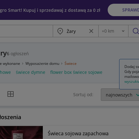
SPRAW
egro Smart! Kupuj i sprzedawaj z dostawą za 0 zł
Miasto
Wyczyść frazę
+
0
km
Odległość
szu
ry
6
ogłoszeń
ie wykonane
Wyposażenie domu
Świece
Dodaj sw
Gdy poja
chowe
świece dymne
flower box świece sojowe
mailowo
wyszuki
k listy
Widok siatki
Sortuj od:
łoszenia
Świeca sojowa zapachowa