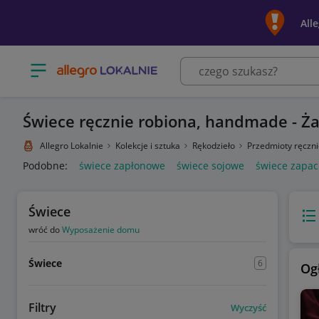
All
Otwórz menu z kategoriami
Świece ręcznie robiona, handmade - Ża
Allegro Lokalnie
Kolekcje i sztuka
Rękodzieło
Przedmioty ręczn
Podobne:
świece zapłonowe
świece sojowe
świece zapa
Świece
Wido
wróć do
Wyposażenie domu
Świece
6
Og
Filtry
Wyczyść