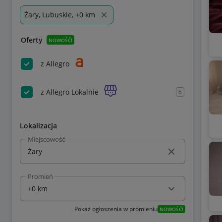
Żary, Lubuskie, +0 km
Oferty
NOWOŚĆ!
z Allegro
z Allegro Lokalnie
6
Lokalizacja
Miejscowość
Promień
Pokaż ogłoszenia w promieniu
NOWOŚĆ!