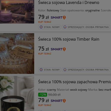
Świeca sojowa Lavenda i Drewno
Kolor:
fioletowy
Stan opakowania:
oryginalne
Szerok
79
zł
KUP TERAZ
STAN: NOWY
SPRZEDAJĄCY: OSOBA PRYWATNA
Świeca 100% sojowa Timber Rain
75
zł
KUP TERAZ
STAN: NOWY
SPRZEDAJĄCY: OSOBA PRYWATNA
Świeca 100% sojowa zapachowa Prem
Kolor:
czarny
Materiał:
wosk sojowy
Marka:
bez mark
90
,00 zł
-12%
79
zł
KUP TERAZ