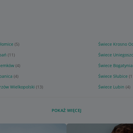
łomice
(5)
Świece Krosno O
bań
(11)
Świece Uniegosz
rzemków
(4)
Świece Bogatynia
panica
(4)
Świece Słubice
(1
rzów Wielkopolski
(13)
Świece Lubin
(4)
POKAŻ WIĘCEJ