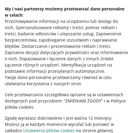
Napisz do nas
My i nasi partnerzy możemy przetwarzać dane personalne
w celach:
Allegro Gadane dla sprzedających
Przechowywanie informacji na urządzeniu lub dostęp do
Allegro Gadane dla kupujących
nich
.
Spersonalizowane reklamy i treści, pomiar reklam i
treści, badanie odbiorców i ulepszanie usług
.
Zapewnienie
Mapa miejscowości
bezpieczeństwa, zapobieganie oszustwom i naprawianie
błędów
.
Dostarczanie i prezentowanie reklam i treści
.
Informacje prawne
Zapisanie decyzji dotyczących prywatności oraz informowanie
o nich
.
Dopasowanie i łączenie danych z innych źródeł
.
Regulamin
Łączenie różnych urządzeń
.
Identyfikacja urządzeń na
podstawie informacji przesyłanych automatycznie
.
Polityka plików "cookies"
Twoje dane personalne przetwarzamy również w celu
ułatwiania korzystania z naszych stron
Ustawienia plików "cookies"
Cele przetwarzania szczegółowo opisane są w ustawieniach
Udostępnianie lokalizacji
dostępnych pod przyciskiem: “ZMIENIAM ZGODY” i w Polityce
Informacje dla Aktu o Usługach Cyfrowych
plików cookies.
Zgodę wyrażasz dobrowolnie i jest ważna 12 miesięcy.
Pobierz aplikację
Możesz ją w każdym momencie wycofać lub ponowić w
zakładce
Ustawienia plików cookies
na stronie głównej.