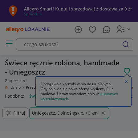
Allegro Smart! Kupuj i sprzedawaj z dostawą za 0 zł
Sprawdź »
Otwórz menu z kategoriami
szukaj
Świece ręcznie robiona, handmade
- Uniegoszcz
POL
8
ogłoszeń
Zamkn
Dodaj swoje wyszukiwania do ulubionych.
Rękodzieło
Przedmioty ręcznie wykonane
Wyposażenie domu
Świece
Gdy pojawią się nowe oferty, wyślemy Ci je
mailowo. Ustaw powiadomienia w
ulubionych
Podobne:
świece zapłonowe
świece sojowe
świece zapach
wyszukiwaniach
.
Filtruj
Uniegoszcz, Dolnośląskie, +0 km