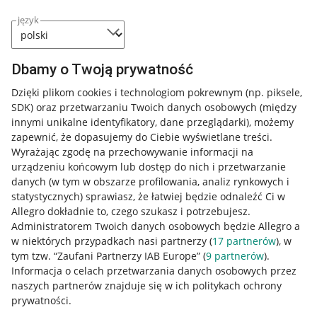
język
Dbamy o Twoją prywatność
Dzięki plikom cookies i technologiom pokrewnym
(np. piksele,
SDK)
oraz przetwarzaniu Twoich danych osobowych
(między
innymi unikalne identyfikatory, dane przeglądarki)
, możemy
zapewnić, że dopasujemy do Ciebie wyświetlane treści.
Wyrażając zgodę na przechowywanie informacji na
urządzeniu końcowym lub dostęp do nich i przetwarzanie
danych (w tym w obszarze profilowania, analiz rynkowych i
statystycznych) sprawiasz, że łatwiej będzie odnaleźć Ci w
Allegro dokładnie to, czego szukasz i potrzebujesz.
Administratorem Twoich danych osobowych będzie Allegro a
w niektórych przypadkach nasi partnerzy (
17
partnerów
), w
tym tzw. “Zaufani Partnerzy IAB Europe” (
9
partnerów
).
Przydatne informacje
Informacja o celach przetwarzania danych osobowych przez
naszych partnerów znajduje się w ich politykach ochrony
prywatności.
Jak to działa