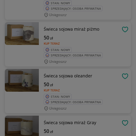
STAN: NOWY
SPRZEDAJĄCY: OSOBA PRYWATNA
Uniegoszcz
Świeca sojowa miraż piżmo
OBSE
50
zł
KUP TERAZ
STAN: NOWY
SPRZEDAJĄCY: OSOBA PRYWATNA
Uniegoszcz
Świeca sojowa oleander
OBSE
50
zł
KUP TERAZ
STAN: NOWY
SPRZEDAJĄCY: OSOBA PRYWATNA
Uniegoszcz
Świeca sojowa miraż Gray
OBSE
50
zł