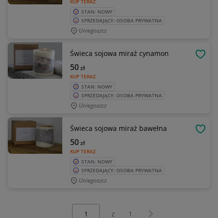
KUP TERAZ
STAN: NOWY
SPRZEDAJĄCY: OSOBA PRYWATNA
Uniegoszcz
Świeca sojowa miraż cynamon
OBSE
50
zł
KUP TERAZ
STAN: NOWY
SPRZEDAJĄCY: OSOBA PRYWATNA
Uniegoszcz
Świeca sojowa miraż bawełna
OBSE
50
zł
KUP TERAZ
STAN: NOWY
SPRZEDAJĄCY: OSOBA PRYWATNA
Uniegoszcz
Wybierz stronę:
Następna strona
z
1