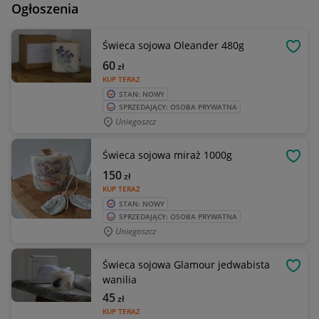
Ogłoszenia
Świeca sojowa Oleander 480g
OBSE
60
zł
KUP TERAZ
STAN: NOWY
SPRZEDAJĄCY: OSOBA PRYWATNA
Uniegoszcz
Świeca sojowa miraż 1000g
OBSE
150
zł
KUP TERAZ
STAN: NOWY
SPRZEDAJĄCY: OSOBA PRYWATNA
Uniegoszcz
Świeca sojowa Glamour jedwabista
OBSE
wanilia
45
zł
KUP TERAZ