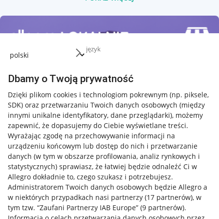
język
Dbamy o Twoją prywatność
Dzięki plikom cookies i technologiom pokrewnym
(np. piksele,
SDK)
oraz przetwarzaniu Twoich danych osobowych
(między
innymi unikalne identyfikatory, dane przeglądarki)
, możemy
zapewnić, że dopasujemy do Ciebie wyświetlane treści.
Wyrażając zgodę na przechowywanie informacji na
urządzeniu końcowym lub dostęp do nich i przetwarzanie
danych (w tym w obszarze profilowania, analiz rynkowych i
statystycznych) sprawiasz, że łatwiej będzie odnaleźć Ci w
Allegro dokładnie to, czego szukasz i potrzebujesz.
Administratorem Twoich danych osobowych będzie Allegro a
w niektórych przypadkach nasi partnerzy (
17
partnerów
), w
tym tzw. “Zaufani Partnerzy IAB Europe” (
9
partnerów
).
Przydatne informacje
Informacja o celach przetwarzania danych osobowych przez