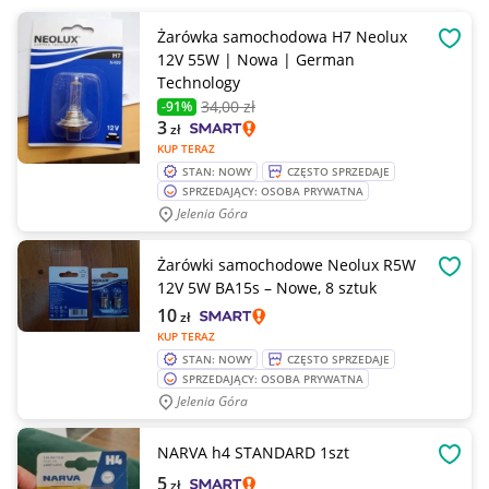
Żarówka samochodowa H7 Neolux
OBSE
12V 55W | Nowa | German
Technology
34
,00 zł
-91%
3
zł
KUP TERAZ
STAN: NOWY
CZĘSTO SPRZEDAJE
SPRZEDAJĄCY: OSOBA PRYWATNA
Jelenia Góra
Żarówki samochodowe Neolux R5W
OBSE
12V 5W BA15s – Nowe, 8 sztuk
10
zł
KUP TERAZ
STAN: NOWY
CZĘSTO SPRZEDAJE
SPRZEDAJĄCY: OSOBA PRYWATNA
Jelenia Góra
NARVA h4 STANDARD 1szt
OBSE
5
zł