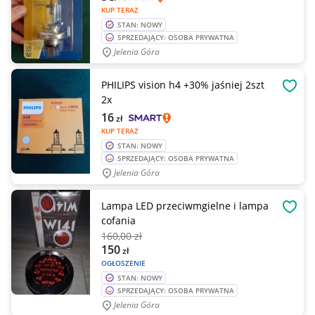
KUP TERAZ
STAN: NOWY
SPRZEDAJĄCY: OSOBA PRYWATNA
Jelenia Góra
PHILIPS vision h4 +30% jaśniej 2szt
OBSE
2x
16
zł
KUP TERAZ
STAN: NOWY
SPRZEDAJĄCY: OSOBA PRYWATNA
Jelenia Góra
Lampa LED przeciwmgielne i lampa
OBSE
cofania
160
,00 zł
150
zł
OGŁOSZENIE
STAN: NOWY
SPRZEDAJĄCY: OSOBA PRYWATNA
Jelenia Góra