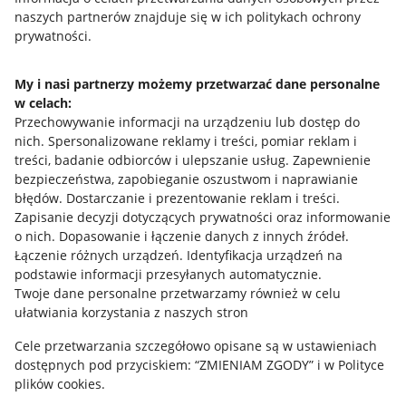
naszych partnerów znajduje się w ich politykach ochrony
prywatności.
Jak to działa
Napisz do nas
My i nasi partnerzy możemy przetwarzać dane personalne
w celach:
Allegro Gadane dla sprzedających
Przechowywanie informacji na urządzeniu lub dostęp do
Allegro Gadane dla kupujących
nich
.
Spersonalizowane reklamy i treści, pomiar reklam i
treści, badanie odbiorców i ulepszanie usług
.
Zapewnienie
Mapa miejscowości
bezpieczeństwa, zapobieganie oszustwom i naprawianie
błędów
.
Dostarczanie i prezentowanie reklam i treści
.
Informacje prawne
Zapisanie decyzji dotyczących prywatności oraz informowanie
o nich
.
Dopasowanie i łączenie danych z innych źródeł
.
Regulamin
Łączenie różnych urządzeń
.
Identyfikacja urządzeń na
podstawie informacji przesyłanych automatycznie
.
Polityka plików "cookies"
Twoje dane personalne przetwarzamy również w celu
ułatwiania korzystania z naszych stron
Ustawienia plików "cookies"
Cele przetwarzania szczegółowo opisane są w ustawieniach
Udostępnianie lokalizacji
dostępnych pod przyciskiem: “ZMIENIAM ZGODY” i w Polityce
Informacje dla Aktu o Usługach Cyfrowych
plików cookies.