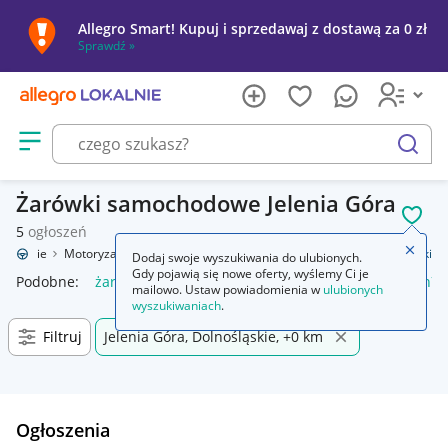
Allegro Smart! Kupuj i sprzedawaj z dostawą za 0 zł
Sprawdź »
Otwórz menu z kategoriami
szukaj
Żarówki samochodowe Jelenia Góra
POL
5
ogłoszeń
Zamkn
 Lokalnie
Motoryzacja
Wyposażenie i akcesoria samochodowe
Żarówki
Dodaj swoje wyszukiwania do ulubionych.
Gdy pojawią się nowe oferty, wyślemy Ci je
Podobne:
żarówki
żarówki h7 led
żarówki led
żarówki h7
mailowo. Ustaw powiadomienia w
ulubionych
wyszukiwaniach
.
Filtruj
Jelenia Góra, Dolnośląskie, +0 km
Ogłoszenia