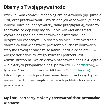
Dbamy o Twoją prywatność
Dzięki plikom cookies i technologiom pokrewnym
(np. piksele,
SDK)
oraz przetwarzaniu Twoich danych osobowych
(między
innymi unikalne identyfikatory, dane przeglądarki)
, możemy
zapewnić, że dopasujemy do Ciebie wyświetlane treści.
Wyrażając zgodę na przechowywanie informacji na
urządzeniu końcowym lub dostęp do nich i przetwarzanie
danych (w tym w obszarze profilowania, analiz rynkowych i
statystycznych) sprawiasz, że łatwiej będzie odnaleźć Ci w
Allegro dokładnie to, czego szukasz i potrzebujesz.
Administratorem Twoich danych osobowych będzie Allegro a
w niektórych przypadkach nasi partnerzy (
17
partnerów
), w
tym tzw. “Zaufani Partnerzy IAB Europe” (
9
partnerów
).
Przydatne informacje
Informacja o celach przetwarzania danych osobowych przez
naszych partnerów znajduje się w ich politykach ochrony
prywatności.
Jak to działa
Napisz do nas
My i nasi partnerzy możemy przetwarzać dane personalne
w celach:
Allegro Gadane dla sprzedających