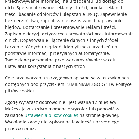
Przechowywanie informacji na urządzeniu lub dostęp do
Allegro Gadane dla kupujących
nich
.
Spersonalizowane reklamy i treści, pomiar reklam i
treści, badanie odbiorców i ulepszanie usług
.
Zapewnienie
Mapa miejscowości
bezpieczeństwa, zapobieganie oszustwom i naprawianie
błędów
.
Dostarczanie i prezentowanie reklam i treści
.
Informacje prawne
Zapisanie decyzji dotyczących prywatności oraz informowanie
o nich
.
Dopasowanie i łączenie danych z innych źródeł
.
Regulamin
Łączenie różnych urządzeń
.
Identyfikacja urządzeń na
podstawie informacji przesyłanych automatycznie
.
Polityka plików "cookies"
Twoje dane personalne przetwarzamy również w celu
ułatwiania korzystania z naszych stron
Ustawienia plików "cookies"
Cele przetwarzania szczegółowo opisane są w ustawieniach
Udostępnianie lokalizacji
dostępnych pod przyciskiem: “ZMIENIAM ZGODY” i w Polityce
Informacje dla Aktu o Usługach Cyfrowych
plików cookies.
Zgodę wyrażasz dobrowolnie i jest ważna 12 miesięcy.
Pobierz aplikację
Możesz ją w każdym momencie wycofać lub ponowić w
zakładce
Ustawienia plików cookies
na stronie głównej.
Wycofanie zgody nie wpływa na legalność uprzedniego
przetwarzania.