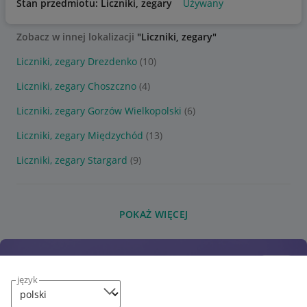
Stan przedmiotu: Liczniki, zegary
Używany
Zobacz w innej lokalizacji
"Liczniki, zegary"
Liczniki, zegary Drezdenko
(10)
Liczniki, zegary Choszczno
(4)
Liczniki, zegary Gorzów Wielkopolski
(6)
Liczniki, zegary Międzychód
(13)
Liczniki, zegary Stargard
(9)
POKAŻ WIĘCEJ
język