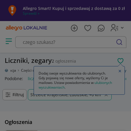
Allegro Smart! Kupuj i sprzedawaj z dostawą za 0 zł
Sprawdź »
Otwórz menu z kategoriami
szukaj
Liczniki, zegary
2
ogłoszenia
POL
toryzacja
Części samochodowe
Wyposażenie wnętrza
Liczniki, zegary
Zamkn
Dodaj swoje wyszukiwania do ulubionych.
Gdy pojawią się nowe oferty, wyślemy Ci je
Podobne:
liczniki zegary
licznik zegary bmw f30
honda horne
mailowo. Ustaw powiadomienia w
ulubionych
wyszukiwaniach
.
Filtruj
Strzelce Krajeńskie, Lubuskie, +0 km
Ogłoszenia