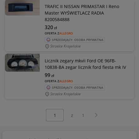
TRAFIC II NISSAN PRIMASTAR I Reno
Master WYŚWIETLACZ RADIA
8200584888
320
zł
OFERTA Z
ALLEGRO
SPRZEDAJĄCY: OSOBA PRYWATNA
Strzelce Krajeńskie
Licznik zegary mkvii Ford OE 96FB-
10838-BA zegar licznik ford fiesta mk IV
99
zł
OFERTA Z
ALLEGRO
SPRZEDAJĄCY: OSOBA PRYWATNA
Strzelce Krajeńskie
Wybierz stronę:
Następna strona
z
1