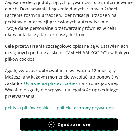
Zapisanie decyzji dotyczących prywatności oraz informowanie
o nich
.
Dopasowanie i łączenie danych z innych źródeł
.
Regulamin
Łączenie różnych urządzeń
.
Identyfikacja urządzeń na
podstawie informacji przesyłanych automatycznie
.
Polityka plików "cookies"
Twoje dane personalne przetwarzamy również w celu
ułatwiania korzystania z naszych stron
Ustawienia plików "cookies"
Cele przetwarzania szczegółowo opisane są w ustawieniach
Udostępnianie lokalizacji
dostępnych pod przyciskiem: “ZMIENIAM ZGODY” i w Polityce
Informacje dla Aktu o Usługach Cyfrowych
plików cookies.
Zgodę wyrażasz dobrowolnie i jest ważna 12 miesięcy.
Pobierz aplikację
Możesz ją w każdym momencie wycofać lub ponowić w
zakładce
Ustawienia plików cookies
na stronie głównej.
Wycofanie zgody nie wpływa na legalność uprzedniego
przetwarzania.
polityka plików cookies
polityka ochrony prywatności
Zgadzam się