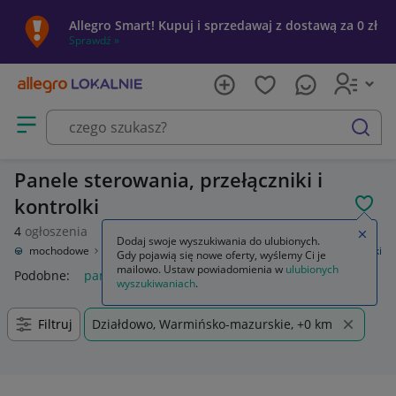
Allegro Smart! Kupuj i sprzedawaj z dostawą za 0 zł
Sprawdź »
Otwórz menu z kategoriami
szukaj
Panele sterowania, przełączniki i
kontrolki
POL
4
ogłoszenia
Zamkn
Dodaj swoje wyszukiwania do ulubionych.
ęści samochodowe
Wyposażenie wnętrza
Panele sterowania, przełączniki
Gdy pojawią się nowe oferty, wyślemy Ci je
mailowo. Ustaw powiadomienia w
ulubionych
Podobne:
panele sterowania przełączniki
wyszukiwaniach
.
Filtruj
Działdowo, Warmińsko-mazurskie, +0 km