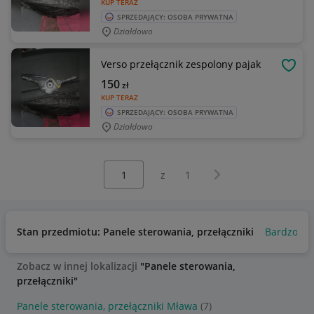
KUP TERAZ
SPRZEDAJĄCY: OSOBA PRYWATNA
Działdowo
Verso przełącznik zespolony pajak
OBSE
150
zł
KUP TERAZ
SPRZEDAJĄCY: OSOBA PRYWATNA
Działdowo
Wybierz stronę:
Następna strona
z
1
Stan przedmiotu: Panele sterowania, przełączniki
Bardzo do
Zobacz w innej lokalizacji
"Panele sterowania,
przełączniki"
Panele sterowania, przełączniki Mława
(7)