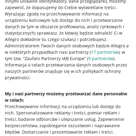
innymi unikalne identyfikatory, dane przeglądarki)
, możemy
zapewnić, że dopasujemy do Ciebie wyświetlane treści.
Wyrażając zgodę na przechowywanie informacji na
urządzeniu końcowym lub dostęp do nich i przetwarzanie
danych (w tym w obszarze profilowania, analiz rynkowych i
statystycznych) sprawiasz, że łatwiej będzie odnaleźć Ci w
Allegro dokładnie to, czego szukasz i potrzebujesz.
Administratorem Twoich danych osobowych będzie Allegro a
w niektórych przypadkach nasi partnerzy (
17
partnerów
), w
tym tzw. “Zaufani Partnerzy IAB Europe” (
9
partnerów
).
Przydatne informacje
Informacja o celach przetwarzania danych osobowych przez
naszych partnerów znajduje się w ich politykach ochrony
prywatności.
Jak to działa
Napisz do nas
My i nasi partnerzy możemy przetwarzać dane personalne
w celach:
Allegro Gadane dla sprzedających
Przechowywanie informacji na urządzeniu lub dostęp do
Allegro Gadane dla kupujących
nich
.
Spersonalizowane reklamy i treści, pomiar reklam i
treści, badanie odbiorców i ulepszanie usług
.
Zapewnienie
Mapa miejscowości
bezpieczeństwa, zapobieganie oszustwom i naprawianie
błędów
.
Dostarczanie i prezentowanie reklam i treści
.
Informacje prawne