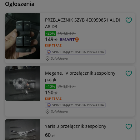
Ogłoszenia
PRZEŁĄCZNIK SZYB 4E0959851 AUDI
OBSE
A8 D3
199
,00 zł
-25%
149
zł
KUP TERAZ
SPRZEDAJĄCY: OSOBA PRYWATNA
Działdowo
Megane. IV przełącznik zespolony
OBSE
pająk
250
,00 zł
-40%
150
zł
KUP TERAZ
SPRZEDAJĄCY: OSOBA PRYWATNA
Działdowo
Yaris 3 przełącznik zespolony
OBSE
60
zł