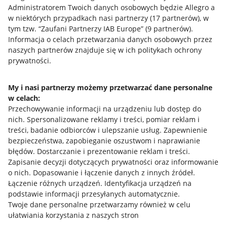
Administratorem Twoich danych osobowych będzie Allegro a
w niektórych przypadkach nasi partnerzy (
17
partnerów
), w
tym tzw. “Zaufani Partnerzy IAB Europe” (
9
partnerów
).
Przydatne informacje
Informacja o celach przetwarzania danych osobowych przez
naszych partnerów znajduje się w ich politykach ochrony
prywatności.
Jak to działa
Napisz do nas
My i nasi partnerzy możemy przetwarzać dane personalne
w celach:
Allegro Gadane dla sprzedających
Przechowywanie informacji na urządzeniu lub dostęp do
Allegro Gadane dla kupujących
nich
.
Spersonalizowane reklamy i treści, pomiar reklam i
treści, badanie odbiorców i ulepszanie usług
.
Zapewnienie
Mapa miejscowości
bezpieczeństwa, zapobieganie oszustwom i naprawianie
błędów
.
Dostarczanie i prezentowanie reklam i treści
.
Informacje prawne
Zapisanie decyzji dotyczących prywatności oraz informowanie
o nich
.
Dopasowanie i łączenie danych z innych źródeł
.
Regulamin
Łączenie różnych urządzeń
.
Identyfikacja urządzeń na
podstawie informacji przesyłanych automatycznie
.
Polityka plików "cookies"
Twoje dane personalne przetwarzamy również w celu
ułatwiania korzystania z naszych stron
Ustawienia plików "cookies"