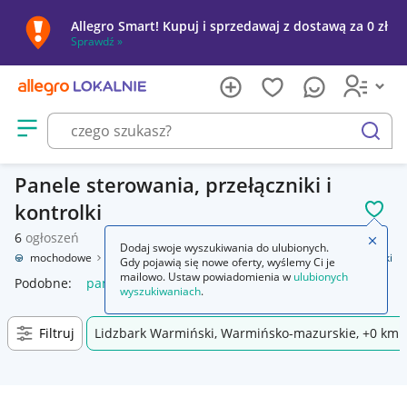
Allegro Smart! Kupuj i sprzedawaj z dostawą za 0 zł
Sprawdź »
Otwórz menu z kategoriami
szukaj
Panele sterowania, przełączniki i
kontrolki
POL
6
ogłoszeń
Zamkn
Dodaj swoje wyszukiwania do ulubionych.
ęści samochodowe
Wyposażenie wnętrza
Panele sterowania, przełączniki
Gdy pojawią się nowe oferty, wyślemy Ci je
mailowo. Ustaw powiadomienia w
ulubionych
Podobne:
panele sterowania przełączniki
wyszukiwaniach
.
Filtruj
Lidzbark Warmiński, Warmińsko-mazurskie, +0 km