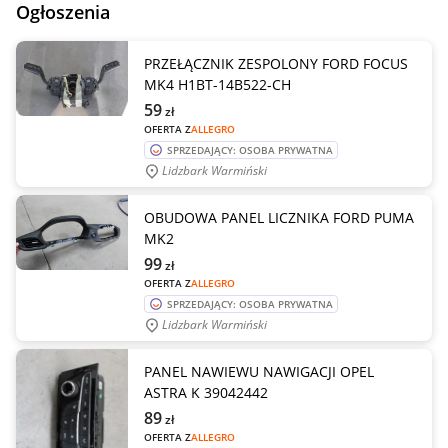
Ogłoszenia
PRZEŁĄCZNIK ZESPOLONY FORD FOCUS
MK4 H1BT-14B522-CH
59
zł
OFERTA Z
ALLEGRO
SPRZEDAJĄCY: OSOBA PRYWATNA
Lidzbark Warmiński
OBUDOWA PANEL LICZNIKA FORD PUMA
MK2
99
zł
OFERTA Z
ALLEGRO
SPRZEDAJĄCY: OSOBA PRYWATNA
Lidzbark Warmiński
PANEL NAWIEWU NAWIGACJI OPEL
ASTRA K 39042442
89
zł
OFERTA Z
ALLEGRO