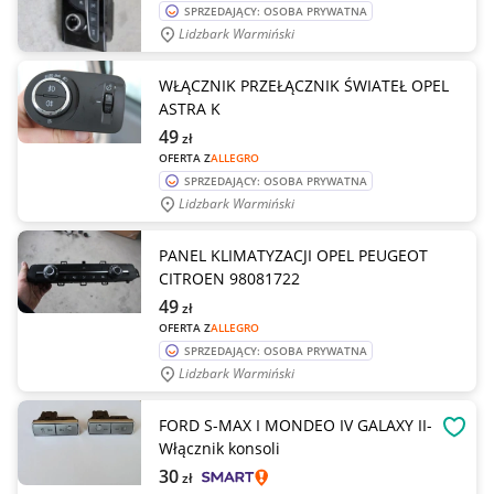
SPRZEDAJĄCY: OSOBA PRYWATNA
Lidzbark Warmiński
WŁĄCZNIK PRZEŁĄCZNIK ŚWIATEŁ OPEL
ASTRA K
49
zł
OFERTA Z
ALLEGRO
SPRZEDAJĄCY: OSOBA PRYWATNA
Lidzbark Warmiński
PANEL KLIMATYZACJI OPEL PEUGEOT
CITROEN 98081722
49
zł
OFERTA Z
ALLEGRO
SPRZEDAJĄCY: OSOBA PRYWATNA
Lidzbark Warmiński
FORD S-MAX I MONDEO IV GALAXY II-
OBSE
Włącznik konsoli
30
zł