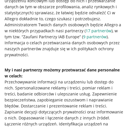
urządzeniu końcowym lub dostęp do nich i przetwarzanie
danych (w tym w obszarze profilowania, analiz rynkowych i
statystycznych) sprawiasz, że łatwiej będzie odnaleźć Ci w
Allegro dokładnie to, czego szukasz i potrzebujesz.
Administratorem Twoich danych osobowych będzie Allegro a
w niektórych przypadkach nasi partnerzy (
17
partnerów
), w
tym tzw. “Zaufani Partnerzy IAB Europe” (
9
partnerów
).
Przydatne informacje
Informacja o celach przetwarzania danych osobowych przez
naszych partnerów znajduje się w ich politykach ochrony
prywatności.
Jak to działa
Napisz do nas
My i nasi partnerzy możemy przetwarzać dane personalne
w celach:
Allegro Gadane dla sprzedających
Przechowywanie informacji na urządzeniu lub dostęp do
Allegro Gadane dla kupujących
nich
.
Spersonalizowane reklamy i treści, pomiar reklam i
treści, badanie odbiorców i ulepszanie usług
.
Zapewnienie
Mapa miejscowości
bezpieczeństwa, zapobieganie oszustwom i naprawianie
błędów
.
Dostarczanie i prezentowanie reklam i treści
.
Informacje prawne
Zapisanie decyzji dotyczących prywatności oraz informowanie
o nich
.
Dopasowanie i łączenie danych z innych źródeł
.
Regulamin
Łączenie różnych urządzeń
.
Identyfikacja urządzeń na