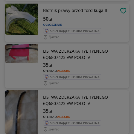
Błotnik prawy przód ford kuga II
OBSE
50
zł
OGŁOSZENIE
SPRZEDAJĄCY: OSOBA PRYWATNA
Żywiec
LISTWA ZDERZAKA TYŁ TYLNEGO
6Q6807423 VW POLO IV
35
zł
OFERTA Z
ALLEGRO
SPRZEDAJĄCY: OSOBA PRYWATNA
Żywiec
LISTWA ZDERZAKA TYŁ TYLNEGO
6Q6807423 VW POLO IV
35
zł
OFERTA Z
ALLEGRO
SPRZEDAJĄCY: OSOBA PRYWATNA
Żywiec