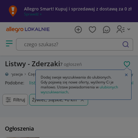
Allegro Smart! Kupuj i sprzedawaj z dostawą za 0 zł
Sprawdź »
Otwórz menu z kategoriami
szukaj
Listwy - Zderzaki
7
ogłoszeń
POL
Motoryzacja
Części samochodowe
Części karoserii
Zderzaki
Listwy
Zamkn
Dodaj swoje wyszukiwania do ulubionych.
Gdy pojawią się nowe oferty, wyślemy Ci je
Podobne:
listwy
listwy przypodłogowe
listwy progowe nakł
mailowo. Ustaw powiadomienia w
ulubionych
wyszukiwaniach
.
Filtruj
Żywiec, Śląskie, +0 km
Ogłoszenia