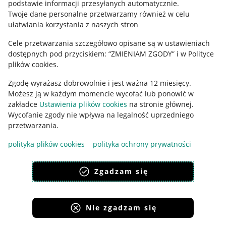
podstawie informacji przesyłanych automatycznie
.
Polityka plików "cookies"
Twoje dane personalne przetwarzamy również w celu
ułatwiania korzystania z naszych stron
Ustawienia plików "cookies"
Cele przetwarzania szczegółowo opisane są w ustawieniach
Udostępnianie lokalizacji
dostępnych pod przyciskiem: “ZMIENIAM ZGODY” i w Polityce
Informacje dla Aktu o Usługach Cyfrowych
plików cookies.
Zgodę wyrażasz dobrowolnie i jest ważna 12 miesięcy.
Pobierz aplikację
Możesz ją w każdym momencie wycofać lub ponowić w
zakładce
Ustawienia plików cookies
na stronie głównej.
Wycofanie zgody nie wpływa na legalność uprzedniego
przetwarzania.
polityka plików cookies
polityka ochrony prywatności
Zgadzam się
Nie zgadzam się
Korzystanie z serwisu oznacza akceptację
regulaminu
.