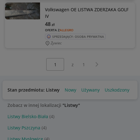
Volkswagen OE LISTWA ZDERZAKA GOLF
IV
48
zł
OFERTA Z
ALLEGRO
SPRZEDAJĄCY: OSOBA PRYWATNA
Żywiec
Wybierz stronę:
Następna strona
z
1
Stan przedmiotu: Listwy
Nowy
Używany
Uszkodzony
Zobacz w innej lokalizacji
"Listwy"
Listwy Bielsko-Biała
(4)
Listwy Pszczyna
(4)
Listwy Mysłowice
(4)