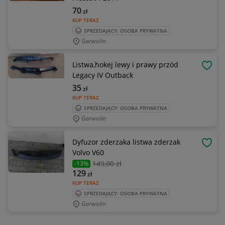
70
zł
KUP TERAZ
SPRZEDAJĄCY: OSOBA PRYWATNA
Garwolin
Listwa,hokej lewy i prawy przód
OBSE
Legacy IV Outback
35
zł
KUP TERAZ
SPRZEDAJĄCY: OSOBA PRYWATNA
Garwolin
Dyfuzor zderzaka listwa zderzak
OBSE
Volvo V60
149
,00 zł
-13%
129
zł
KUP TERAZ
SPRZEDAJĄCY: OSOBA PRYWATNA
Garwolin