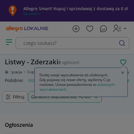
Allegro Smart! Kupuj i sprzedawaj z dostawą za 0 zł
Sprawdź »
Otwórz menu z kategoriami
szukaj
Listwy - Zderzaki
8
ogłoszeń
POL
Motoryzacja
Części samochodowe
Części karoserii
Zderzaki
Listwy
Zamkn
Dodaj swoje wyszukiwania do ulubionych.
Gdy pojawią się nowe oferty, wyślemy Ci je
Podobne:
listwy
listwy przypodłogowe
listwy progowe nakł
mailowo. Ustaw powiadomienia w
ulubionych
wyszukiwaniach
.
Filtruj
Garwolin, Mazowieckie, +0 km
Ogłoszenia