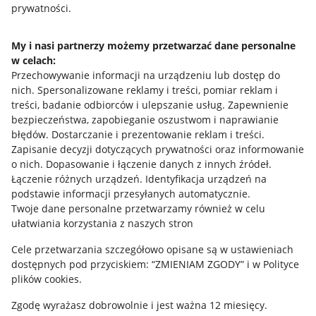
prywatności.
Jak to działa
Napisz do nas
My i nasi partnerzy możemy przetwarzać dane personalne
w celach:
Allegro Gadane dla sprzedających
Przechowywanie informacji na urządzeniu lub dostęp do
Allegro Gadane dla kupujących
nich
.
Spersonalizowane reklamy i treści, pomiar reklam i
treści, badanie odbiorców i ulepszanie usług
.
Zapewnienie
Mapa miejscowości
bezpieczeństwa, zapobieganie oszustwom i naprawianie
błędów
.
Dostarczanie i prezentowanie reklam i treści
.
Informacje prawne
Zapisanie decyzji dotyczących prywatności oraz informowanie
o nich
.
Dopasowanie i łączenie danych z innych źródeł
.
Regulamin
Łączenie różnych urządzeń
.
Identyfikacja urządzeń na
podstawie informacji przesyłanych automatycznie
.
Polityka plików "cookies"
Twoje dane personalne przetwarzamy również w celu
ułatwiania korzystania z naszych stron
Ustawienia plików "cookies"
Cele przetwarzania szczegółowo opisane są w ustawieniach
Udostępnianie lokalizacji
dostępnych pod przyciskiem: “ZMIENIAM ZGODY” i w Polityce
Informacje dla Aktu o Usługach Cyfrowych
plików cookies.
Zgodę wyrażasz dobrowolnie i jest ważna 12 miesięcy.
Pobierz aplikację