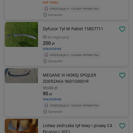
KUP TERAZ
SPRZEDAJĄCY: OSOBA PRYWATNA
Garwolin
Dyfuzor Tył M Pakiet 15857711
OBSE
do negocjacji
200
zł
OGŁOSZENIE
SPRZEDAJĄCY: OSOBA PRYWATNA
Garwolin
MEGANE III HOKEJ SPOJLER
OBSE
ZDERZAKA 960150001R
99
,00 zł
90
zł
OGŁOSZENIE
SPRZEDAJĄCY: OSOBA PRYWATNA
Garwolin
Listwa zedrzaka tył lewy i prawy C4
OBSE
Picasso I 2011