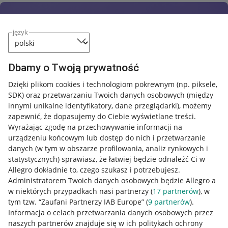
język
Dbamy o Twoją prywatność
Dzięki plikom cookies i technologiom pokrewnym
(np. piksele,
SDK)
oraz przetwarzaniu Twoich danych osobowych
(między
innymi unikalne identyfikatory, dane przeglądarki)
, możemy
zapewnić, że dopasujemy do Ciebie wyświetlane treści.
Wyrażając zgodę na przechowywanie informacji na
urządzeniu końcowym lub dostęp do nich i przetwarzanie
danych (w tym w obszarze profilowania, analiz rynkowych i
statystycznych) sprawiasz, że łatwiej będzie odnaleźć Ci w
Allegro dokładnie to, czego szukasz i potrzebujesz.
Administratorem Twoich danych osobowych będzie Allegro a
w niektórych przypadkach nasi partnerzy (
17
partnerów
), w
Nawigacja
tym tzw. “Zaufani Partnerzy IAB Europe” (
9
partnerów
).
Przydatne informacje
Informacja o celach przetwarzania danych osobowych przez
naszych partnerów znajduje się w ich politykach ochrony