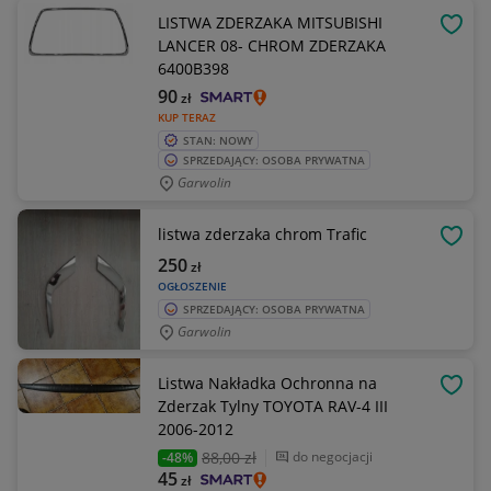
LISTWA ZDERZAKA MITSUBISHI
OBSE
LANCER 08- CHROM ZDERZAKA
6400B398
90
zł
KUP TERAZ
STAN: NOWY
SPRZEDAJĄCY: OSOBA PRYWATNA
Garwolin
listwa zderzaka chrom Trafic
OBSE
250
zł
OGŁOSZENIE
SPRZEDAJĄCY: OSOBA PRYWATNA
Garwolin
Listwa Nakładka Ochronna na
OBSE
Zderzak Tylny TOYOTA RAV-4 III
2006-2012
88
,00 zł
do negocjacji
-48%
45
zł