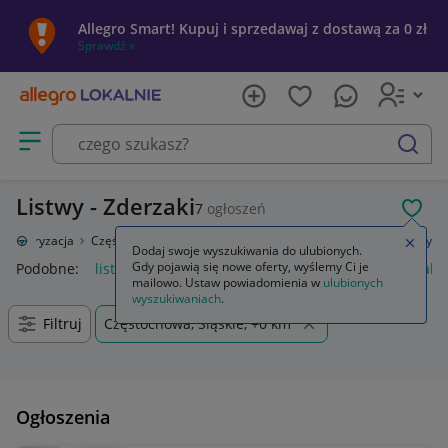
Allegro Smart! Kupuj i sprzedawaj z dostawą za 0 zł
Sprawdź »
Otwórz menu z kategoriami
szukaj
Listwy - Zderzaki
7
ogłoszeń
POL
Motoryzacja
Części samochodowe
Części karoserii
Zderzaki
Listwy
Zamkn
Dodaj swoje wyszukiwania do ulubionych.
Gdy pojawią się nowe oferty, wyślemy Ci je
Podobne:
listwy
listwy przypodłogowe
listwy progowe nakł
mailowo. Ustaw powiadomienia w
ulubionych
wyszukiwaniach
.
Filtruj
Częstochowa, Śląskie, +0 km
Ogłoszenia