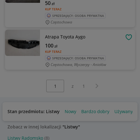
50
zł
KUP TERAZ
SPRZEDAJĄCY: OSOBA PRYWATNA
Częstochowa
Atrapa Toyota Aygo
OBSE
100
zł
KUP TERAZ
SPRZEDAJĄCY: OSOBA PRYWATNA
Częstochowa, Wyczerpy - Aniołów
Wybierz stronę:
Następna strona
z
1
Stan przedmiotu: Listwy
Nowy
Bardzo dobry
Używany
Zobacz w innej lokalizacji
"Listwy"
Listwy Radomsko
(8)