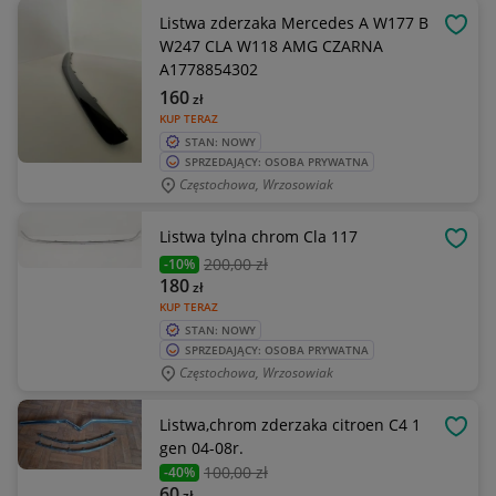
Listwa zderzaka Mercedes A W177 B
OBSE
W247 CLA W118 AMG CZARNA
A1778854302
160
zł
KUP TERAZ
STAN: NOWY
SPRZEDAJĄCY: OSOBA PRYWATNA
Częstochowa, Wrzosowiak
Listwa tylna chrom Cla 117
OBSE
200
,00 zł
-10%
180
zł
KUP TERAZ
STAN: NOWY
SPRZEDAJĄCY: OSOBA PRYWATNA
Częstochowa, Wrzosowiak
Listwa,chrom zderzaka citroen C4 1
OBSE
gen 04-08r.
100
,00 zł
-40%
60
zł