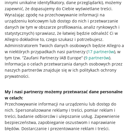
innymi unikalne identyfikatory, dane przeglądarki)
, możemy
zapewnić, że dopasujemy do Ciebie wyświetlane treści.
Wyrażając zgodę na przechowywanie informacji na
urządzeniu końcowym lub dostęp do nich i przetwarzanie
danych (w tym w obszarze profilowania, analiz rynkowych i
statystycznych) sprawiasz, że łatwiej będzie odnaleźć Ci w
Allegro dokładnie to, czego szukasz i potrzebujesz.
Administratorem Twoich danych osobowych będzie Allegro a
w niektórych przypadkach nasi partnerzy (
17
partnerów
), w
tym tzw. “Zaufani Partnerzy IAB Europe” (
9
partnerów
).
Przydatne informacje
Informacja o celach przetwarzania danych osobowych przez
naszych partnerów znajduje się w ich politykach ochrony
prywatności.
Jak to działa
Napisz do nas
My i nasi partnerzy możemy przetwarzać dane personalne
w celach:
Allegro Gadane dla sprzedających
Przechowywanie informacji na urządzeniu lub dostęp do
Allegro Gadane dla kupujących
nich
.
Spersonalizowane reklamy i treści, pomiar reklam i
treści, badanie odbiorców i ulepszanie usług
.
Zapewnienie
Mapa miejscowości
bezpieczeństwa, zapobieganie oszustwom i naprawianie
błędów
.
Dostarczanie i prezentowanie reklam i treści
.