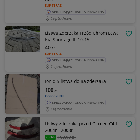
KUP TERAZ
SPRZEDAJĄCY: OSOBA PRYWATNA
Częstochowa
Listwa Zderzaka Przód Chrom Lewa
OBSE
Kia Sportage III 10-15
40
zł
KUP TERAZ
SPRZEDAJĄCY: OSOBA PRYWATNA
Częstochowa
Ioniq 5 listwa dolna zderzaka
OBSE
100
zł
OGŁOSZENIE
SPRZEDAJĄCY: OSOBA PRYWATNA
Częstochowa
Listwy zderzaka przód Citroen C4 I
OBSE
2004r - 2008r
100
,00 zł
-50%