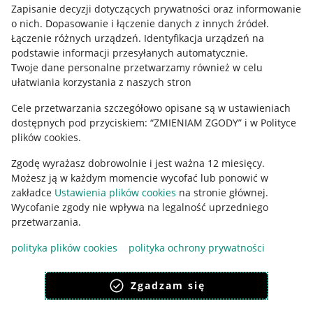
Informacje prawne
Zapisanie decyzji dotyczących prywatności oraz informowanie
o nich
.
Dopasowanie i łączenie danych z innych źródeł
.
Regulamin
Łączenie różnych urządzeń
.
Identyfikacja urządzeń na
podstawie informacji przesyłanych automatycznie
.
Polityka plików "cookies"
Twoje dane personalne przetwarzamy również w celu
ułatwiania korzystania z naszych stron
Ustawienia plików "cookies"
Cele przetwarzania szczegółowo opisane są w ustawieniach
Udostępnianie lokalizacji
dostępnych pod przyciskiem: “ZMIENIAM ZGODY” i w Polityce
Informacje dla Aktu o Usługach Cyfrowych
plików cookies.
Zgodę wyrażasz dobrowolnie i jest ważna 12 miesięcy.
Pobierz aplikację
Możesz ją w każdym momencie wycofać lub ponowić w
zakładce
Ustawienia plików cookies
na stronie głównej.
Wycofanie zgody nie wpływa na legalność uprzedniego
przetwarzania.
polityka plików cookies
polityka ochrony prywatności
Zgadzam się