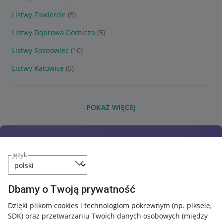
Listwy Zawiercie
(5)
Listwy Dąbrowa Górnicza
(5)
Listwy Sosnowiec
(10)
Listwy Katowice
(5)
POKAŻ WIĘCEJ
język
Dbamy o Twoją prywatność
Dzięki plikom cookies i technologiom pokrewnym
(np. piksele,
SDK)
oraz przetwarzaniu Twoich danych osobowych
(między