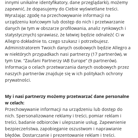
innymi unikalne identyfikatory, dane przeglądarki)
, możemy
zapewnić, że dopasujemy do Ciebie wyświetlane treści.
Wyrażając zgodę na przechowywanie informacji na
urządzeniu końcowym lub dostęp do nich i przetwarzanie
danych (w tym w obszarze profilowania, analiz rynkowych i
statystycznych) sprawiasz, że łatwiej będzie odnaleźć Ci w
Allegro dokładnie to, czego szukasz i potrzebujesz.
Administratorem Twoich danych osobowych będzie Allegro a
w niektórych przypadkach nasi partnerzy (
17
partnerów
), w
tym tzw. “Zaufani Partnerzy IAB Europe” (
9
partnerów
).
Przydatne informacje
Informacja o celach przetwarzania danych osobowych przez
naszych partnerów znajduje się w ich politykach ochrony
prywatności.
Jak to działa
Napisz do nas
My i nasi partnerzy możemy przetwarzać dane personalne
w celach:
Allegro Gadane dla sprzedających
Przechowywanie informacji na urządzeniu lub dostęp do
Allegro Gadane dla kupujących
nich
.
Spersonalizowane reklamy i treści, pomiar reklam i
treści, badanie odbiorców i ulepszanie usług
.
Zapewnienie
Mapa miejscowości
bezpieczeństwa, zapobieganie oszustwom i naprawianie
błędów
.
Dostarczanie i prezentowanie reklam i treści
.