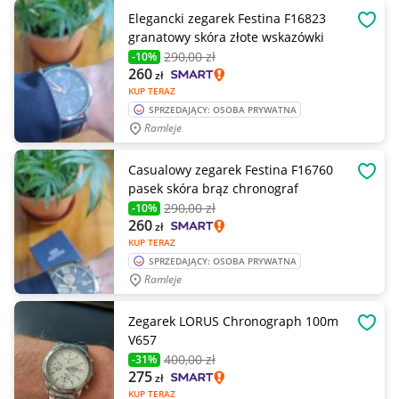
Elegancki zegarek Festina F16823
OBSE
granatowy skóra złote wskazówki
290
,00 zł
-10%
260
zł
KUP TERAZ
SPRZEDAJĄCY: OSOBA PRYWATNA
Ramleje
Casualowy zegarek Festina F16760
OBSE
pasek skóra brąz chronograf
290
,00 zł
-10%
260
zł
KUP TERAZ
SPRZEDAJĄCY: OSOBA PRYWATNA
Ramleje
Zegarek LORUS Chronograph 100m
OBSE
V657
400
,00 zł
-31%
275
zł
KUP TERAZ