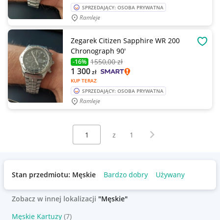
SPRZEDAJĄCY: OSOBA PRYWATNA
Ramleje
Zegarek Citizen Sapphire WR 200
OBSE
Chronograph 90'
1550
,00 zł
-16%
1 300
zł
KUP TERAZ
SPRZEDAJĄCY: OSOBA PRYWATNA
Ramleje
Wybierz stronę:
Następna strona
z
1
Stan przedmiotu: Męskie
Bardzo dobry
Używany
Zobacz w innej lokalizacji
"Męskie"
Męskie Kartuzy
(7)