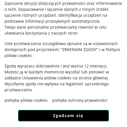
Informacje prawne
Zapisanie decyzji dotyczących prywatności oraz informowanie
o nich
.
Dopasowanie i łączenie danych z innych źródeł
.
Regulamin
Łączenie różnych urządzeń
.
Identyfikacja urządzeń na
podstawie informacji przesyłanych automatycznie
.
Polityka plików "cookies"
Twoje dane personalne przetwarzamy również w celu
ułatwiania korzystania z naszych stron
Ustawienia plików "cookies"
Cele przetwarzania szczegółowo opisane są w ustawieniach
Udostępnianie lokalizacji
dostępnych pod przyciskiem: “ZMIENIAM ZGODY” i w Polityce
Informacje dla Aktu o Usługach Cyfrowych
plików cookies.
Zgodę wyrażasz dobrowolnie i jest ważna 12 miesięcy.
Pobierz aplikację
Możesz ją w każdym momencie wycofać lub ponowić w
zakładce
Ustawienia plików cookies
na stronie głównej.
Wycofanie zgody nie wpływa na legalność uprzedniego
przetwarzania.
polityka plików cookies
polityka ochrony prywatności
Zgadzam się