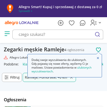
Allegro Smart! Kupuj i sprzedawaj z dostawą za 0 zł
Sprawdź »
Otwórz menu z kategoriami
szukaj
Zegarki męskie Ramleje
4
ogłoszenia
POL
Allegro Lokalnie
Moda
Biżuteria i Zegarki
Zegarki
Męskie
Zamkn
Dodaj swoje wyszukiwania do ulubionych.
Gdy pojawią się nowe oferty, wyślemy Ci je
Podobne:
klapki męskie
bokserki męskie
kąpielówki męskie
mailowo. Ustaw powiadomienia w
ulubionych
wyszukiwaniach
.
Filtruj
Ramleje, Pomorskie, +0 km
Ogłoszenia