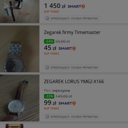
1 450
zł
KUP TERAZ
SPRZEDAJĄCY: OSOBA PRYWATNA
Zegarek firmy Timemaster
69
,00 zł
-34%
45
zł
KUP TERAZ
SPRZEDAJĄCY: OSOBA PRYWATNA
ZEGAREK LORUS YM62-X166
Płeć:
mężczyzna
149
,00 zł
-33%
99
zł
KUP TERAZ
SPRZEDAJĄCY: OSOBA PRYWATNA