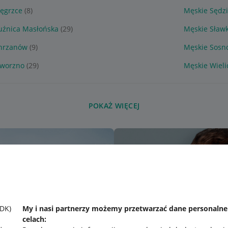
ęgrzce
(8)
Męskie Sędz
uźnica Masłońska
(29)
Męskie Sław
hrzanów
(9)
Męskie Sosn
aworzno
(29)
Męskie Wieli
POKAŻ WIĘCEJ
SDK)
My i nasi partnerzy możemy przetwarzać dane personaln
celach: