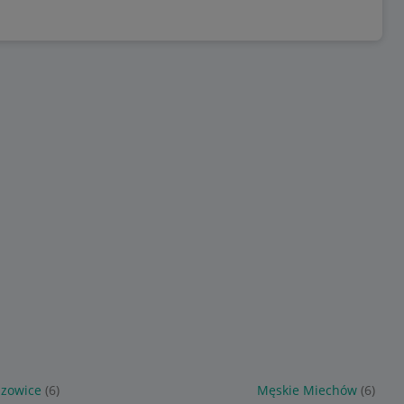
szowice
(6)
Męskie Miechów
(6)