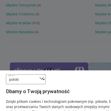
Męskie Tenczynek
(4)
Męskie W
Męskie Trzebinia
(4)
Męskie K
Męskie Kraków
(418)
Męskie C
Męskie Myszków
(4)
Męskie J
język
Dbamy o Twoją prywatność
Dzięki plikom cookies i technologiom pokrewnym
(np. piksele, 
oraz przetwarzaniu Twoich danych osobowych
(między innymi