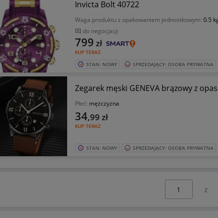
Invicta Bolt 40722
Waga produktu z opakowaniem jednostkowym:
0.5 k
do negocjacji
799
zł
KUP TERAZ
STAN: NOWY
SPRZEDAJĄCY: OSOBA PRYWATNA
Zegarek męski GENEVA brązowy z op
Płeć:
mężczyzna
34
,99
zł
KUP TERAZ
STAN: NOWY
SPRZEDAJĄCY: OSOBA PRYWATNA
Wybierz stronę: