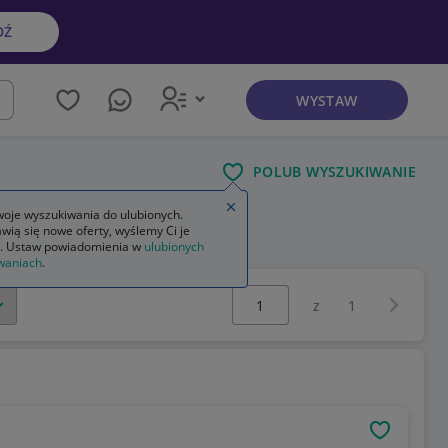
DŹ
WYSTAW
kaj
POLUB WYSZUKIWANIE
Zamknij wskazówkę
oje wyszukiwania do ulubionych.
wią się nowe oferty, wyślemy Ci je
. Ustaw powiadomienia w
ulubionych
waniach
.
Wybierz stronę:
Następna 
z
1
OBSERWU