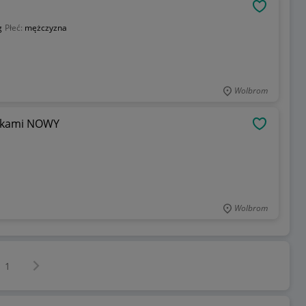
OBSERWU
g
Płeć:
mężczyzna
Wolbrom
askami NOWY
OBSERWU
Wolbrom
Następna strona
z
1