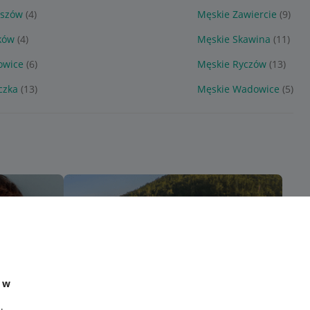
iszów
(4)
Męskie Zawiercie
(9)
ków
(4)
Męskie Skawina
(11)
owice
(6)
Męskie Ryczów
(13)
czka
(13)
Męskie Wadowice
(5)
e w