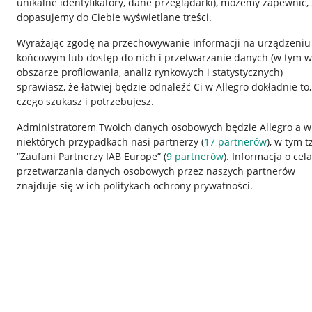
unikalne identyfikatory, dane przeglądarki)
, możemy zapewnić, 
dopasujemy do Ciebie wyświetlane treści.
Wyrażając zgodę na przechowywanie informacji na urządzeniu
końcowym lub dostęp do nich i przetwarzanie danych (w tym w
obszarze profilowania, analiz rynkowych i statystycznych)
sprawiasz, że łatwiej będzie odnaleźć Ci w Allegro dokładnie to,
czego szukasz i potrzebujesz.
Przydatne informacje
Informacje p
Administratorem Twoich danych osobowych będzie Allegro a w
niektórych przypadkach nasi partnerzy (
17
partnerów
), w tym t
Jak to działa
Regulamin
“Zaufani Partnerzy IAB Europe” (
9
partnerów
). Informacja o cel
Napisz do nas
Polityka plików
przetwarzania danych osobowych przez naszych partnerów
znajduje się w ich politykach ochrony prywatności.
Allegro Gadane dla sprzedających
Ustawienia plik
Allegro Gadane dla kupujących
Udostępnianie l
Mapa miejscowości
Informacje dla
Korzystanie z serwisu oznacza akceptację
regulaminu
.