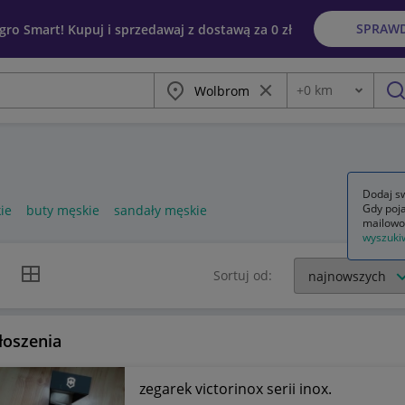
SPRAW
egro Smart! Kupuj i sprzedawaj z dostawą za 0 zł
Miasto
Wyczyść frazę
+
0
km
Odległość
szu
Dodaj sw
Gdy poja
ie
buty męskie
sandały męskie
mailowo
wyszuki
k listy
Widok siatki
Sortuj od:
łoszenia
zegarek victorinox serii inox.