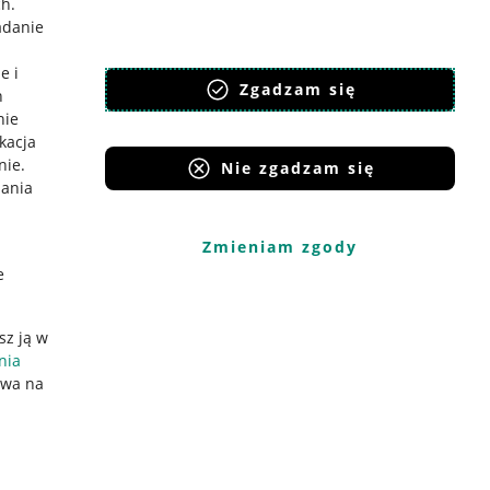
ch
.
adanie
e i
Zgadzam się
h
nie
ikacja
nie
.
Nie zgadzam się
iania
Zmieniam zgody
e
sz ją w
nia
ywa na