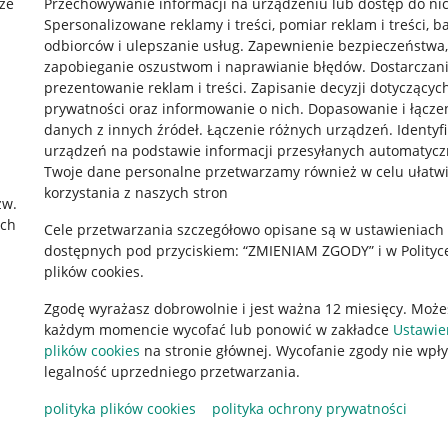
że
Przechowywanie informacji na urządzeniu lub dostęp do ni
Spersonalizowane reklamy i treści, pomiar reklam i treści, b
odbiorców i ulepszanie usług
.
Zapewnienie bezpieczeństwa,
zapobieganie oszustwom i naprawianie błędów
.
Dostarczani
prezentowanie reklam i treści
.
Zapisanie decyzji dotyczącyc
prywatności oraz informowanie o nich
.
Dopasowanie i łącze
danych z innych źródeł
.
Łączenie różnych urządzeń
.
Identyf
urządzeń na podstawie informacji przesyłanych automatycz
rawne
Pobierz aplikację
Twoje dane personalne przetwarzamy również w celu ułatw
korzystania z naszych stron
zw.
ach
Cele przetwarzania szczegółowo opisane są w ustawieniach
 "cookies"
dostępnych pod przyciskiem: “ZMIENIAM ZGODY” i w Polityc
plików cookies.
ów "cookies"
Zgodę wyrażasz dobrowolnie i jest ważna 12 miesięcy. Może
okalizacji
każdym momencie wycofać lub ponowić w zakładce
Ustawie
 Aktu o Usługach Cyfrowych
plików cookies
na stronie głównej. Wycofanie zgody nie wpł
legalność uprzedniego przetwarzania.
polityka plików cookies
polityka ochrony prywatności