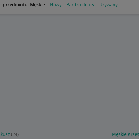
n przedmiotu: Męskie
Nowy
Bardzo dobry
Używany
lkusz
(24)
Męskie Krze