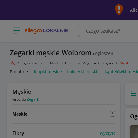
All
Otwórz menu z kategoriami
Zegarki męskie Wolbrom
5
ogłoszeń
Allegro Lokalnie
Moda
Biżuteria i Zegarki
Zegarki
Męskie
Podobne:
klapki męskie
bokserki męskie
kąpielówki męsk
Męskie
Wido
wróć do
Zegarki
Męskie
5
Og
Filtry
Wyczyść