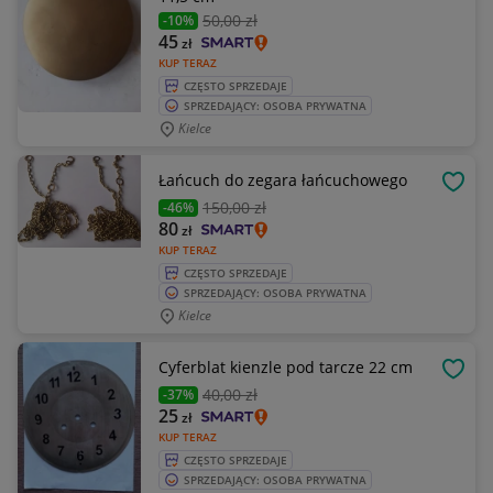
50
,00 zł
-10%
45
zł
KUP TERAZ
CZĘSTO SPRZEDAJE
SPRZEDAJĄCY: OSOBA PRYWATNA
Kielce
Łańcuch do zegara łańcuchowego
OBSE
150
,00 zł
-46%
80
zł
KUP TERAZ
CZĘSTO SPRZEDAJE
SPRZEDAJĄCY: OSOBA PRYWATNA
Kielce
Cyferblat kienzle pod tarcze 22 cm
OBSE
40
,00 zł
-37%
25
zł
KUP TERAZ
CZĘSTO SPRZEDAJE
SPRZEDAJĄCY: OSOBA PRYWATNA