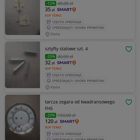
40
,00 zł
-12%
35
zł
KUP TERAZ
CZĘSTO SPRZEDAJE
SPRZEDAJĄCY: OSOBA PRYWATNA
Kielce
sztyfty stalowe szt. 4
OBSE
40
,00 zł
-20%
32
zł
KUP TERAZ
CZĘSTO SPRZEDAJE
SPRZEDAJĄCY: OSOBA PRYWATNA
Kielce
tarcza zegara od kwadransowego
OBSE
FHS
150
,00 zł
-20%
120
zł
KUP TERAZ
CZĘSTO SPRZEDAJE
SPRZEDAJĄCY: OSOBA PRYWATNA