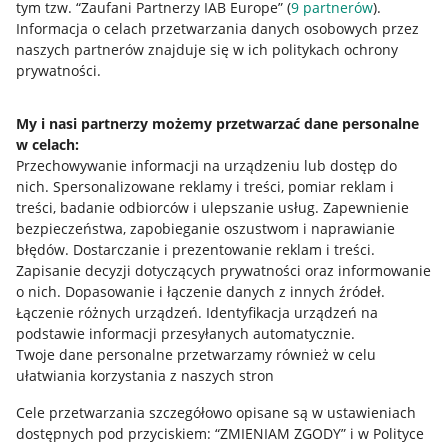
tym tzw. “Zaufani Partnerzy IAB Europe” (
9
partnerów
).
Przydatne informacje
Informacja o celach przetwarzania danych osobowych przez
naszych partnerów znajduje się w ich politykach ochrony
prywatności.
Jak to działa
Napisz do nas
My i nasi partnerzy możemy przetwarzać dane personalne
w celach:
Allegro Gadane dla sprzedających
Przechowywanie informacji na urządzeniu lub dostęp do
Allegro Gadane dla kupujących
nich
.
Spersonalizowane reklamy i treści, pomiar reklam i
treści, badanie odbiorców i ulepszanie usług
.
Zapewnienie
Mapa miejscowości
bezpieczeństwa, zapobieganie oszustwom i naprawianie
błędów
.
Dostarczanie i prezentowanie reklam i treści
.
Informacje prawne
Zapisanie decyzji dotyczących prywatności oraz informowanie
o nich
.
Dopasowanie i łączenie danych z innych źródeł
.
Regulamin
Łączenie różnych urządzeń
.
Identyfikacja urządzeń na
podstawie informacji przesyłanych automatycznie
.
Polityka plików "cookies"
Twoje dane personalne przetwarzamy również w celu
ułatwiania korzystania z naszych stron
Ustawienia plików "cookies"
Cele przetwarzania szczegółowo opisane są w ustawieniach
Udostępnianie lokalizacji
dostępnych pod przyciskiem: “ZMIENIAM ZGODY” i w Polityce