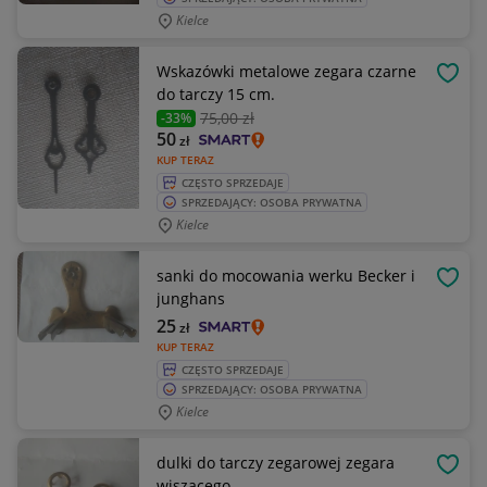
Kielce
Wskazówki metalowe zegara czarne
OBSE
do tarczy 15 cm.
75
,00 zł
-33%
50
zł
KUP TERAZ
CZĘSTO SPRZEDAJE
SPRZEDAJĄCY: OSOBA PRYWATNA
Kielce
sanki do mocowania werku Becker i
OBSE
junghans
25
zł
KUP TERAZ
CZĘSTO SPRZEDAJE
SPRZEDAJĄCY: OSOBA PRYWATNA
Kielce
dulki do tarczy zegarowej zegara
OBSE
wiszącego