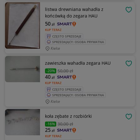
listwa drewniana wahadła z
OBSE
końcówką do zegara HAU
50
zł
KUP TERAZ
CZĘSTO SPRZEDAJE
SPRZEDAJĄCY: OSOBA PRYWATNA
Kielce
zawieszka wahadła zegara HAU
OBSE
50
,00 zł
-20%
40
zł
KUP TERAZ
CZĘSTO SPRZEDAJE
SPRZEDAJĄCY: OSOBA PRYWATNA
Kielce
koła zębate z rozbiórki
OBSE
30
,00 zł
-16%
25
zł
KUP TERAZ