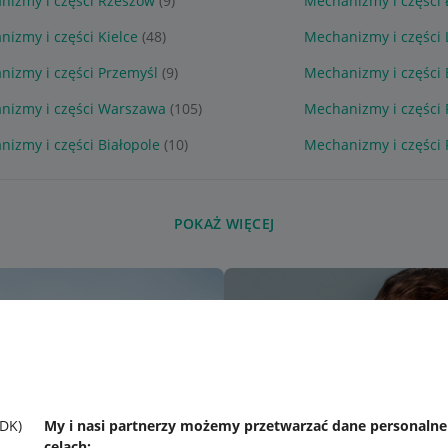
nizmy i części Rzeszów
(9)
Mechanizmy i części 
izmy i części Kielce
(48)
Mechanizmy i części 
nizmy i części Przemyśl
(9)
Mechanizmy i części
nizmy i części Warszawa
(105)
Mechanizmy i części
izmy i części Białopole
(10)
Mechanizmy i części
POKAŻ WIĘCEJ
SDK)
My i nasi partnerzy możemy przetwarzać dane personaln
celach: