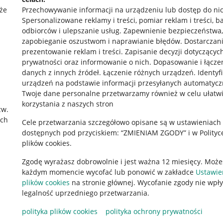
że
Przechowywanie informacji na urządzeniu lub dostęp do ni
Spersonalizowane reklamy i treści, pomiar reklam i treści, b
odbiorców i ulepszanie usług
.
Zapewnienie bezpieczeństwa,
zapobieganie oszustwom i naprawianie błędów
.
Dostarczani
prezentowanie reklam i treści
.
Zapisanie decyzji dotyczącyc
prywatności oraz informowanie o nich
.
Dopasowanie i łącze
danych z innych źródeł
.
Łączenie różnych urządzeń
.
Identyf
urządzeń na podstawie informacji przesyłanych automatycz
rawne
Pobierz aplikację
Twoje dane personalne przetwarzamy również w celu ułatw
korzystania z naszych stron
zw.
ach
Cele przetwarzania szczegółowo opisane są w ustawieniach
 "cookies"
dostępnych pod przyciskiem: “ZMIENIAM ZGODY” i w Polityc
plików cookies.
ów "cookies"
Zgodę wyrażasz dobrowolnie i jest ważna 12 miesięcy. Może
okalizacji
każdym momencie wycofać lub ponowić w zakładce
Ustawie
 Aktu o Usługach Cyfrowych
plików cookies
na stronie głównej. Wycofanie zgody nie wpł
legalność uprzedniego przetwarzania.
polityka plików cookies
polityka ochrony prywatności