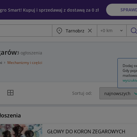
SPRAW
egro Smart! Kupuj i sprzedawaj z dostawą za 0 zł
Miasto
Wyczyść frazę
+
0
km
Odległość
szu
garów
3
ogłoszenia
ki
Mechanizmy i części
Dodaj sw
Gdy poja
i
mailowo
wyszuki
k listy
Widok siatki
Sortuj od:
łoszenia
GŁOWY DO KORON ZEGAROWYCH