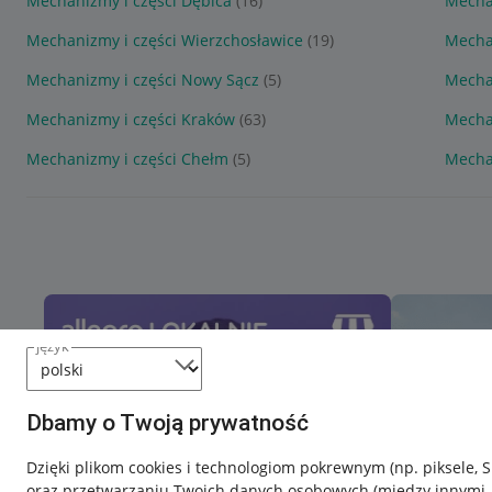
Mechanizmy i części Dębica
(16)
Mecha
Mechanizmy i części Wierzchosławice
(19)
Mechan
Mechanizmy i części Nowy Sącz
(5)
Mecha
Mechanizmy i części Kraków
(63)
Mecha
Mechanizmy i części Chełm
(5)
Mechan
język
Dbamy o Twoją prywatność
Dzięki plikom cookies i technologiom pokrewnym
(np. piksele, 
oraz przetwarzaniu Twoich danych osobowych
(między innymi