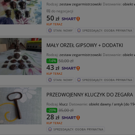
Rodzaj:
zestaw zegarmistrzowski
Datowanie:
obiekt 
do negocjacji
50
zł
KUP TERAZ
STAN: NOWY
SPRZEDAJĄCY: OSOBA PRYWATNA
MAŁY ORZEŁ GIPSOWY + DODATKI
Rodzaj:
zestaw zegarmistrzowski
Datowanie:
obiekt 
50
,00 zł
-14%
43
zł
KUP TERAZ
STAN: NOWY
SPRZEDAJĄCY: OSOBA PRYWATNA
PRZEDWOJENNY KLUCZYK DO ZEGARA
Rodzaj:
klucz
Datowanie:
obiekt dawny / antyk (do 19
35
,00 zł
-20%
28
zł
KUP TERAZ
SPRZEDAJĄCY: OSOBA PRYWATNA