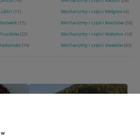
Łańcut
(14)
Mechanizmy i części Radom
(24)
Lublin
(11)
Mechanizmy i części Mełgiew
(4)
 Borówek
(15)
Mechanizmy i części Miechów
(58)
 Pruszków
(23)
Mechanizmy i części Wołomin
(16)
 Radomsko
(74)
Mechanizmy i części Sławków
(43)
e w