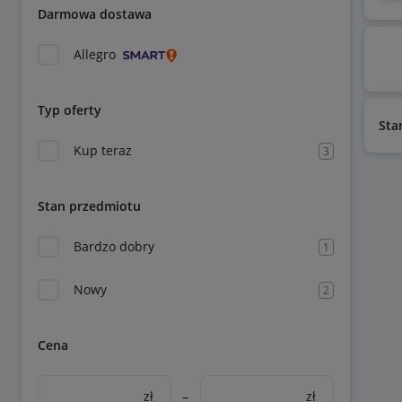
Darmowa dostawa
Allegro
Typ oferty
Sta
Kup teraz
3
Stan przedmiotu
Bardzo dobry
1
Nowy
2
Cena
zł
–
zł