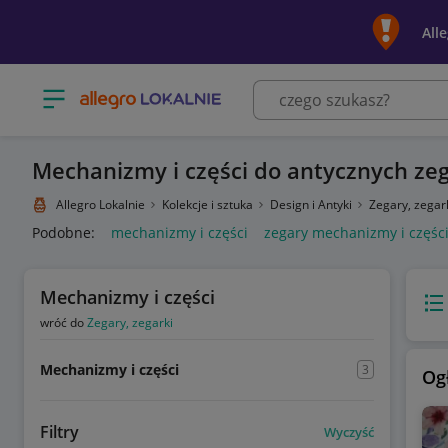
All
Otwórz menu z kategoriami
Mechanizmy i części do antycznych ze
Allegro Lokalnie
Kolekcje i sztuka
Design i Antyki
Zegary, zegar
Podobne:
mechanizmy i części
zegary mechanizmy i częśc
Mechanizmy i części
Wido
wróć do
Zegary, zegarki
Mechanizmy i części
3
Og
Filtry
Wyczyść