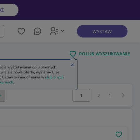
DŹ
WYSTAW
kaj
POLUB WYSZUKIWANIE
Zamknij wskazówkę
oje wyszukiwania do ulubionych.
wią się nowe oferty, wyślemy Ci je
. Ustaw powiadomienia w
ulubionych
waniach
.
Wybierz stronę:
Następna 
z
1
OBSERWU