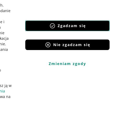
ch
.
adanie
e i
Zgadzam się
h
nie
ikacja
nie
.
Nie zgadzam się
iania
Zmieniam zgody
e
sz ją w
nia
ywa na