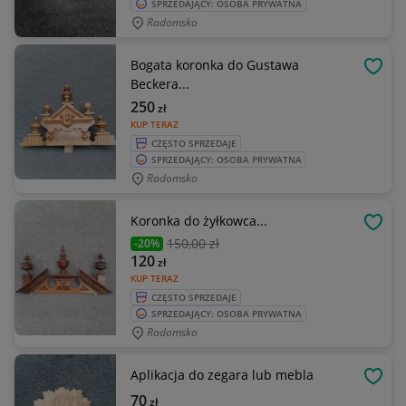
SPRZEDAJĄCY: OSOBA PRYWATNA
Radomsko
Bogata koronka do Gustawa
OBSE
Beckera...
250
zł
KUP TERAZ
CZĘSTO SPRZEDAJE
SPRZEDAJĄCY: OSOBA PRYWATNA
Radomsko
Koronka do żyłkowca...
OBSE
150
,00 zł
-20%
120
zł
KUP TERAZ
CZĘSTO SPRZEDAJE
SPRZEDAJĄCY: OSOBA PRYWATNA
Radomsko
Aplikacja do zegara lub mebla
OBSE
70
zł