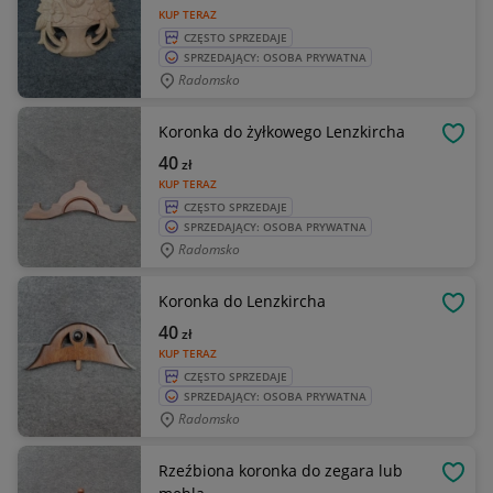
KUP TERAZ
CZĘSTO SPRZEDAJE
SPRZEDAJĄCY: OSOBA PRYWATNA
Radomsko
Koronka do żyłkowego Lenzkircha
OBSE
40
zł
KUP TERAZ
CZĘSTO SPRZEDAJE
SPRZEDAJĄCY: OSOBA PRYWATNA
Radomsko
Koronka do Lenzkircha
OBSE
40
zł
KUP TERAZ
CZĘSTO SPRZEDAJE
SPRZEDAJĄCY: OSOBA PRYWATNA
Radomsko
Rzeźbiona koronka do zegara lub
OBSE