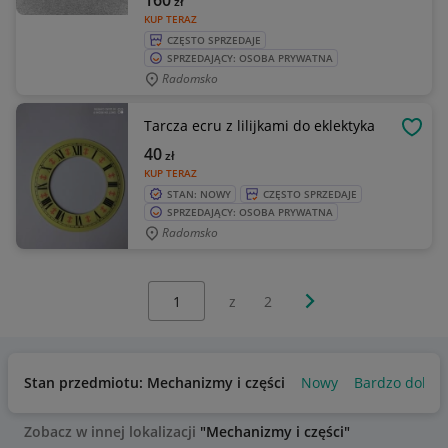
160
zł
KUP TERAZ
CZĘSTO SPRZEDAJE
SPRZEDAJĄCY: OSOBA PRYWATNA
Radomsko
Tarcza ecru z lilijkami do eklektyka
OBSE
40
zł
KUP TERAZ
STAN: NOWY
CZĘSTO SPRZEDAJE
SPRZEDAJĄCY: OSOBA PRYWATNA
Radomsko
Wybierz stronę:
Następna strona
z
2
Stan przedmiotu: Mechanizmy i części
Nowy
Bardzo dobry
Zobacz w innej lokalizacji
"Mechanizmy i części"