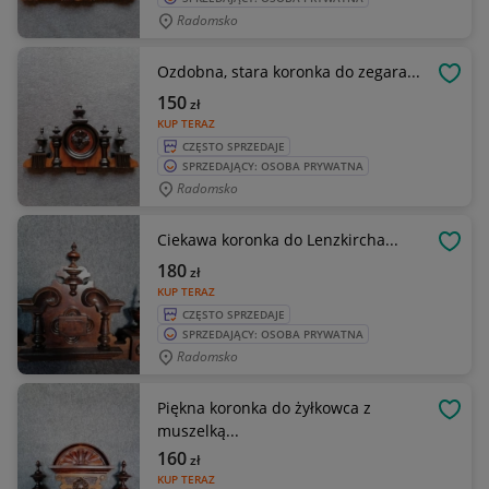
Radomsko
Ozdobna, stara koronka do zegara...
OBSE
150
zł
KUP TERAZ
CZĘSTO SPRZEDAJE
SPRZEDAJĄCY: OSOBA PRYWATNA
Radomsko
Ciekawa koronka do Lenzkircha...
OBSE
180
zł
KUP TERAZ
CZĘSTO SPRZEDAJE
SPRZEDAJĄCY: OSOBA PRYWATNA
Radomsko
Piękna koronka do żyłkowca z
OBSE
muszelką...
160
zł
KUP TERAZ