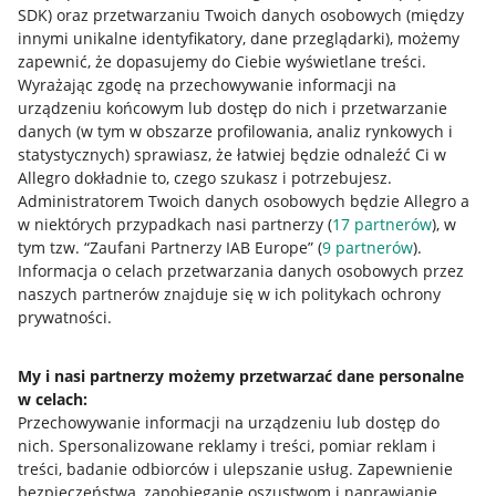
SDK)
oraz przetwarzaniu Twoich danych osobowych
(między
innymi unikalne identyfikatory, dane przeglądarki)
, możemy
zapewnić, że dopasujemy do Ciebie wyświetlane treści.
Wyrażając zgodę na przechowywanie informacji na
urządzeniu końcowym lub dostęp do nich i przetwarzanie
danych (w tym w obszarze profilowania, analiz rynkowych i
statystycznych) sprawiasz, że łatwiej będzie odnaleźć Ci w
Allegro dokładnie to, czego szukasz i potrzebujesz.
Administratorem Twoich danych osobowych będzie Allegro a
w niektórych przypadkach nasi partnerzy (
17
partnerów
), w
tym tzw. “Zaufani Partnerzy IAB Europe” (
9
partnerów
).
Przydatne informacje
Informacja o celach przetwarzania danych osobowych przez
naszych partnerów znajduje się w ich politykach ochrony
prywatności.
Jak to działa
Napisz do nas
My i nasi partnerzy możemy przetwarzać dane personalne
w celach:
Allegro Gadane dla sprzedających
Przechowywanie informacji na urządzeniu lub dostęp do
Allegro Gadane dla kupujących
nich
.
Spersonalizowane reklamy i treści, pomiar reklam i
treści, badanie odbiorców i ulepszanie usług
.
Zapewnienie
Mapa miejscowości
bezpieczeństwa, zapobieganie oszustwom i naprawianie