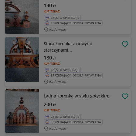
OBSE
190
zł
KUP TERAZ
CZĘSTO SPRZEDAJE
SPRZEDAJĄCY: OSOBA PRYWATNA
Radomsko
Stara koronka z nowymi
OBSE
sterczynami...
180
zł
KUP TERAZ
CZĘSTO SPRZEDAJE
SPRZEDAJĄCY: OSOBA PRYWATNA
Radomsko
Ładna koronka w stylu gotyckim...
OBSE
200
zł
KUP TERAZ
CZĘSTO SPRZEDAJE
SPRZEDAJĄCY: OSOBA PRYWATNA
Radomsko