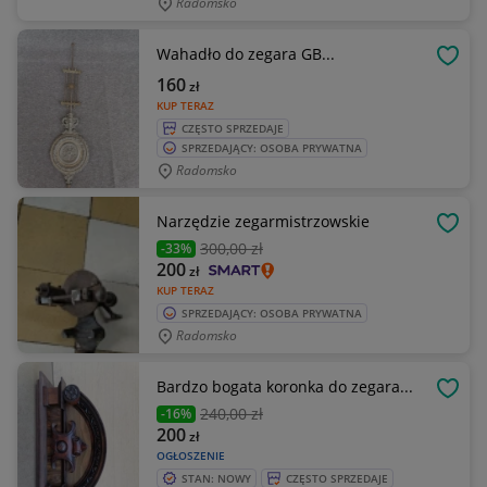
Radomsko
Wahadło do zegara GB...
OBSE
160
zł
KUP TERAZ
CZĘSTO SPRZEDAJE
SPRZEDAJĄCY: OSOBA PRYWATNA
Radomsko
Narzędzie zegarmistrzowskie
OBSE
300
,00 zł
-33%
200
zł
KUP TERAZ
SPRZEDAJĄCY: OSOBA PRYWATNA
Radomsko
Bardzo bogata koronka do zegara...
OBSE
240
,00 zł
-16%
200
zł
OGŁOSZENIE
STAN: NOWY
CZĘSTO SPRZEDAJE