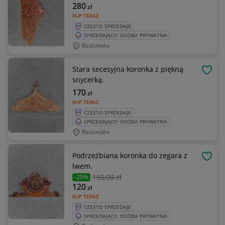
280
zł
KUP TERAZ
CZĘSTO SPRZEDAJE
SPRZEDAJĄCY: OSOBA PRYWATNA
Radomsko
Stara secesyjna koronka z piękną
OBSE
snycerką.
170
zł
KUP TERAZ
CZĘSTO SPRZEDAJE
SPRZEDAJĄCY: OSOBA PRYWATNA
Radomsko
Podrzeźbiana koronka do zegara z
OBSE
lwem.
150
,00 zł
-20%
120
zł
KUP TERAZ
CZĘSTO SPRZEDAJE
SPRZEDAJĄCY: OSOBA PRYWATNA