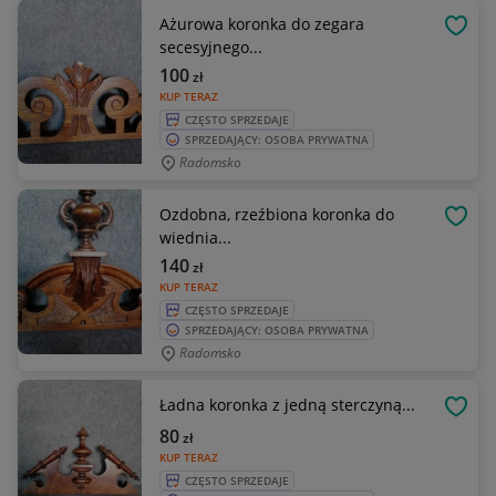
Ażurowa koronka do zegara
OBSE
secesyjnego...
100
zł
KUP TERAZ
CZĘSTO SPRZEDAJE
SPRZEDAJĄCY: OSOBA PRYWATNA
Radomsko
Ozdobna, rzeźbiona koronka do
OBSE
wiednia...
140
zł
KUP TERAZ
CZĘSTO SPRZEDAJE
SPRZEDAJĄCY: OSOBA PRYWATNA
Radomsko
Ładna koronka z jedną sterczyną...
OBSE
80
zł
KUP TERAZ
CZĘSTO SPRZEDAJE