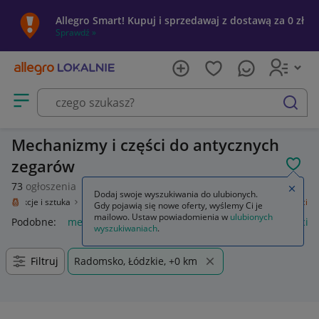
Allegro Smart! Kupuj i sprzedawaj z dostawą za 0 zł
Sprawdź »
Otwórz menu z kategoriami
szukaj
Mechanizmy i części do antycznych
zegarów
POL
73
ogłoszenia
Zamkn
Dodaj swoje wyszukiwania do ulubionych.
Kolekcje i sztuka
Design i Antyki
Zegary, zegarki
Mechanizmy i części
Gdy pojawią się nowe oferty, wyślemy Ci je
mailowo. Ustaw powiadomienia w
ulubionych
Podobne:
mechanizmy i części
zegary mechanizmy i części
wyszukiwaniach
.
Filtruj
Radomsko, Łódzkie, +0 km