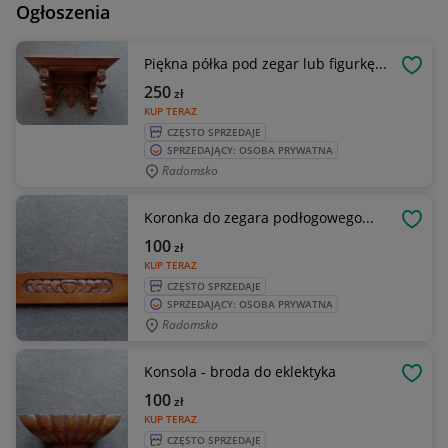
Ogłoszenia
Piękna półka pod zegar lub figurkę...
OBSE
250
zł
KUP TERAZ
CZĘSTO SPRZEDAJE
SPRZEDAJĄCY: OSOBA PRYWATNA
Radomsko
Koronka do zegara podłogowego...
OBSE
100
zł
KUP TERAZ
CZĘSTO SPRZEDAJE
SPRZEDAJĄCY: OSOBA PRYWATNA
Radomsko
Konsola - broda do eklektyka
OBSE
100
zł
KUP TERAZ
CZĘSTO SPRZEDAJE