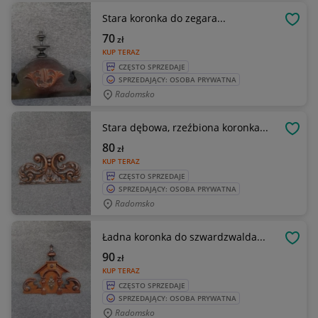
Stara koronka do zegara...
OBSE
70
zł
KUP TERAZ
CZĘSTO SPRZEDAJE
SPRZEDAJĄCY: OSOBA PRYWATNA
Radomsko
Stara dębowa, rzeźbiona koronka...
OBSE
80
zł
KUP TERAZ
CZĘSTO SPRZEDAJE
SPRZEDAJĄCY: OSOBA PRYWATNA
Radomsko
Ładna koronka do szwardzwalda...
OBSE
90
zł
KUP TERAZ
CZĘSTO SPRZEDAJE
SPRZEDAJĄCY: OSOBA PRYWATNA
Radomsko