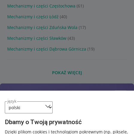
Mechanizmy i części Częstochowa
(61)
Mechanizmy i części Łódź
(40)
Mechanizmy i części Zduńska Wola
(17)
Mechanizmy i części Sławków
(43)
Mechanizmy i części Dąbrowa Górnicza
(19)
POKAŻ WIĘCEJ
język
Dbamy o Twoją prywatność
Dzięki plikom cookies i technologiom pokrewnym
(np. piksele,