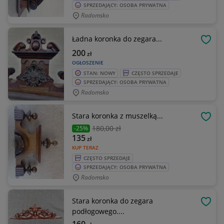
SPRZEDAJĄCY: OSOBA PRYWATNA
Radomsko
Ładna koronka do zegara...
OBSE
200
zł
OGŁOSZENIE
STAN: NOWY
CZĘSTO SPRZEDAJE
SPRZEDAJĄCY: OSOBA PRYWATNA
Radomsko
Stara koronka z muszelką...
OBSE
180
,00 zł
-25%
135
zł
KUP TERAZ
CZĘSTO SPRZEDAJE
SPRZEDAJĄCY: OSOBA PRYWATNA
Radomsko
Stara koronka do zegara
OBSE
podłogowego....