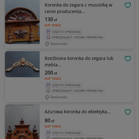
Koronka do zegara z muszelką w
OBSE
cenie producenta...
130
zł
KUP TERAZ
CZĘSTO SPRZEDAJE
SPRZEDAJĄCY: OSOBA PRYWATNA
Radomsko
Rzeźbiona koronka do zegara lub
OBSE
mebla...
200
zł
KUP TERAZ
CZĘSTO SPRZEDAJE
SPRZEDAJĄCY: OSOBA PRYWATNA
Radomsko
Ażurowa koronka do eklektyka...
OBSE
80
zł
KUP TERAZ
CZĘSTO SPRZEDAJE
SPRZEDAJĄCY: OSOBA PRYWATNA