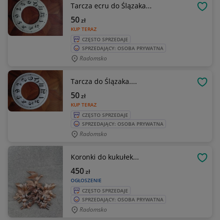
Tarcza ecru do Ślązaka...
OBSE
50
zł
KUP TERAZ
CZĘSTO SPRZEDAJE
SPRZEDAJĄCY: OSOBA PRYWATNA
Radomsko
Tarcza do Ślązaka....
OBSE
50
zł
KUP TERAZ
CZĘSTO SPRZEDAJE
SPRZEDAJĄCY: OSOBA PRYWATNA
Radomsko
Koronki do kukułek...
OBSE
450
zł
OGŁOSZENIE
CZĘSTO SPRZEDAJE
SPRZEDAJĄCY: OSOBA PRYWATNA
Radomsko