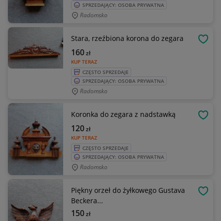
SPRZEDAJĄCY: OSOBA PRYWATNA
Radomsko
Stara, rzeźbiona korona do zegara
OBSE
160
zł
KUP TERAZ
CZĘSTO SPRZEDAJE
SPRZEDAJĄCY: OSOBA PRYWATNA
Radomsko
Koronka do zegara z nadstawką
OBSE
120
zł
KUP TERAZ
CZĘSTO SPRZEDAJE
SPRZEDAJĄCY: OSOBA PRYWATNA
Radomsko
Piękny orzeł do żyłkowego Gustava
OBSE
Beckera...
150
zł