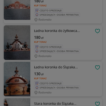
180
zł
KUP TERAZ
CZĘSTO SPRZEDAJE
SPRZEDAJĄCY: OSOBA PRYWATNA
Radomsko
Ładna koronka do żyłkowca...
OBSE
180
zł
KUP TERAZ
CZĘSTO SPRZEDAJE
SPRZEDAJĄCY: OSOBA PRYWATNA
Radomsko
Ładna koronka do Ślązaka...
OBSE
130
zł
KUP TERAZ
CZĘSTO SPRZEDAJE
SPRZEDAJĄCY: OSOBA PRYWATNA
Radomsko
Stara koronka do Ślązaka...