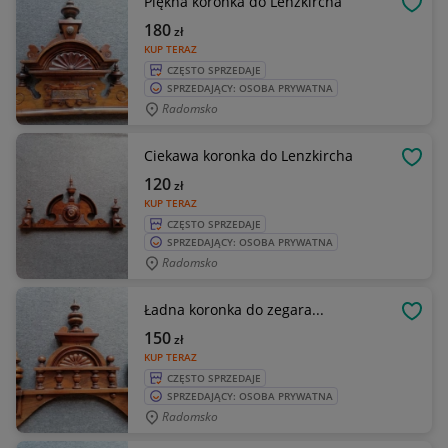
Piękna koronka do Lenzkircha
OBSE
180
zł
KUP TERAZ
CZĘSTO SPRZEDAJE
SPRZEDAJĄCY: OSOBA PRYWATNA
Radomsko
Ciekawa koronka do Lenzkircha
OBSE
120
zł
KUP TERAZ
CZĘSTO SPRZEDAJE
SPRZEDAJĄCY: OSOBA PRYWATNA
Radomsko
Ładna koronka do zegara...
OBSE
150
zł
KUP TERAZ
CZĘSTO SPRZEDAJE
SPRZEDAJĄCY: OSOBA PRYWATNA
Radomsko