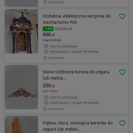
Radomsko
Ozdobna, eklektyczna skrzynka do
OBSE
mechanizmu P42
700
,00 zł
-14%
600
zł
OGŁOSZENIE
CZĘSTO SPRZEDAJE
SPRZEDAJĄCY: OSOBA PRYWATNA
Radomsko
Stara rzeźbiona korona do zegara
OBSE
lub mebla...
230
zł
KUP TERAZ
CZĘSTO SPRZEDAJE
SPRZEDAJĄCY: OSOBA PRYWATNA
Radomsko
Piękna, stara, secesyjna koronka do
OBSE
zegara lub mebla...