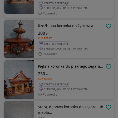
CZĘSTO SPRZEDAJE
SPRZEDAJĄCY: OSOBA PRYWATNA
Radomsko
Rzeźbiona koronka do żyłkowca
OBSE
200
zł
KUP TERAZ
CZĘSTO SPRZEDAJE
SPRZEDAJĄCY: OSOBA PRYWATNA
Radomsko
Piękna koronka do pięknego zegara...
OBSE
230
zł
KUP TERAZ
CZĘSTO SPRZEDAJE
SPRZEDAJĄCY: OSOBA PRYWATNA
Radomsko
Stara, dębowa koronka do zegara lub
OBSE
mebla...