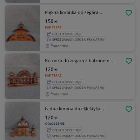
Piękna koronka do zegara...
OBSE
150
zł
KUP TERAZ
CZĘSTO SPRZEDAJE
SPRZEDAJĄCY: OSOBA PRYWATNA
Radomsko
Koronka do zegara z balkonem...
OBSE
120
zł
KUP TERAZ
CZĘSTO SPRZEDAJE
SPRZEDAJĄCY: OSOBA PRYWATNA
Radomsko
Ładna korona do eklektyka...
OBSE
120
zł
OGŁOSZENIE
CZĘSTO SPRZEDAJE
SPRZEDAJĄCY: OSOBA PRYWATNA