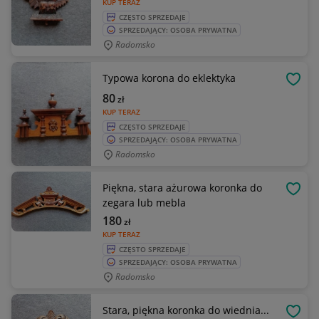
KUP TERAZ
CZĘSTO SPRZEDAJE
SPRZEDAJĄCY: OSOBA PRYWATNA
Radomsko
Typowa korona do eklektyka
OBSE
80
zł
KUP TERAZ
CZĘSTO SPRZEDAJE
SPRZEDAJĄCY: OSOBA PRYWATNA
Radomsko
Piękna, stara ażurowa koronka do
OBSE
zegara lub mebla
180
zł
KUP TERAZ
CZĘSTO SPRZEDAJE
SPRZEDAJĄCY: OSOBA PRYWATNA
Radomsko
Stara, piękna koronka do wiednia...
OBSE