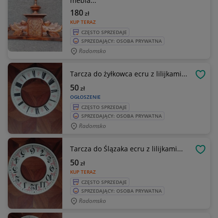
mebla...
180
zł
KUP TERAZ
CZĘSTO SPRZEDAJE
SPRZEDAJĄCY: OSOBA PRYWATNA
Radomsko
Tarcza do żyłkowca ecru z lilijkami...
OBSE
50
zł
OGŁOSZENIE
CZĘSTO SPRZEDAJE
SPRZEDAJĄCY: OSOBA PRYWATNA
Radomsko
Tarcza do Ślązaka ecru z lilijkami...
OBSE
50
zł
KUP TERAZ
CZĘSTO SPRZEDAJE
SPRZEDAJĄCY: OSOBA PRYWATNA
Radomsko