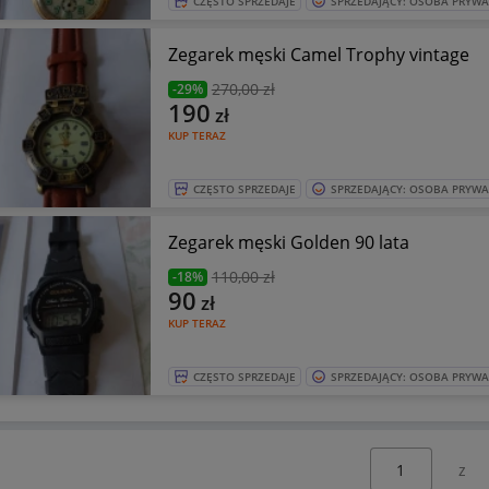
CZĘSTO SPRZEDAJE
SPRZEDAJĄCY: OSOBA PRYW
Zegarek męski Camel Trophy vintage
270
,00 zł
-29%
190
zł
KUP TERAZ
CZĘSTO SPRZEDAJE
SPRZEDAJĄCY: OSOBA PRYW
Zegarek męski Golden 90 lata
110
,00 zł
-18%
90
zł
KUP TERAZ
CZĘSTO SPRZEDAJE
SPRZEDAJĄCY: OSOBA PRYW
Wybierz stronę: