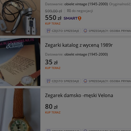
Datowanie:
obiekt vintage (1945-2000)
Oryginalność
599
,00 zł
do negocjacji
550
zł
KUP TERAZ
CZĘSTO SPRZEDAJE
SPRZEDAJĄCY: OSOBA PRYW
Zegarki katalog z wyceną 1989r
Datowanie:
obiekt vintage (1945-2000)
35
zł
KUP TERAZ
CZĘSTO SPRZEDAJE
SPRZEDAJĄCY: OSOBA PRYW
Zegarek damsko -męski Velona
80
zł
KUP TERAZ