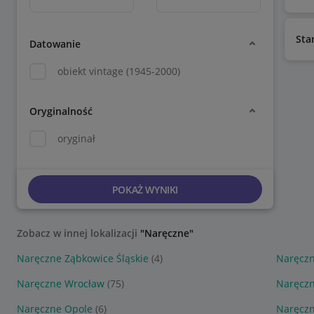
Sta
Datowanie
obiekt vintage (1945-2000)
Oryginalność
oryginał
POKAŻ WYNIKI
Zobacz w innej lokalizacji
"Naręczne"
Naręczne Ząbkowice Śląskie
(4)
Naręczn
Naręczne Wrocław
(75)
Naręczn
Naręczne Opole
(6)
Naręcz