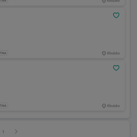
Kłodzko
ATNA
OBSERWU
Kłodzko
ATNA
OBSERWU
Kłodzko
ATNA
Następna strona
z
1