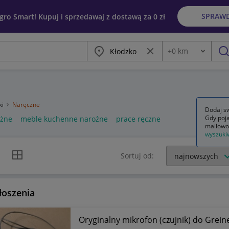
SPRAW
egro Smart! Kupuj i sprzedawaj z dostawą za 0 zł
Miasto
Wyczyść frazę
+
0
km
Odległość
szu
ki
Naręczne
Dodaj sw
Gdy poja
ożne
meble kuchenne narożne
prace ręczne
mailowo
wyszuki
k listy
Widok siatki
Sortuj od:
łoszenia
Oryginalny mikrofon (czujnik) do Grein