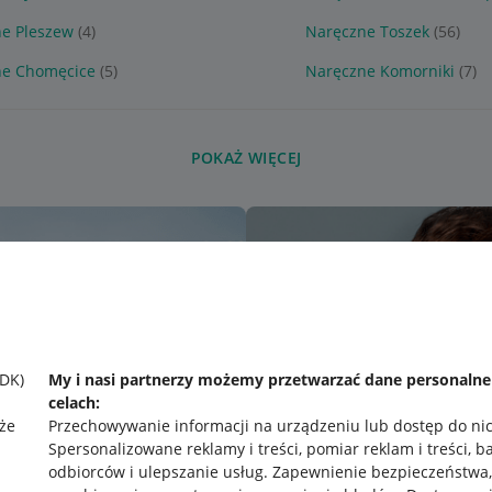
e Pleszew
(4)
Naręczne Toszek
(56)
ne Chomęcice
(5)
Naręczne Komorniki
(7)
POKAŻ WIĘCEJ
SDK)
My i nasi partnerzy możemy przetwarzać dane personaln
celach:
że
Przechowywanie informacji na urządzeniu lub dostęp do ni
Spersonalizowane reklamy i treści, pomiar reklam i treści, b
odbiorców i ulepszanie usług
.
Zapewnienie bezpieczeństwa,