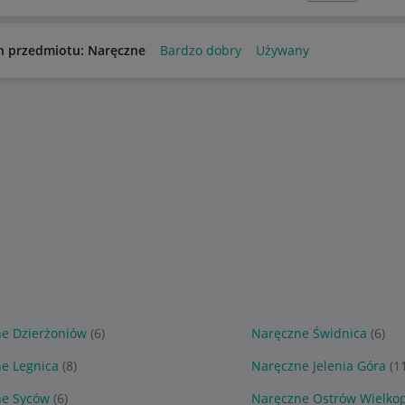
n przedmiotu: Naręczne
Bardzo dobry
Używany
e Dzierżoniów
(6)
Naręczne Świdnica
(6)
e Legnica
(8)
Naręczne Jelenia Góra
(1
ne Syców
(6)
Naręczne Ostrów Wielkop