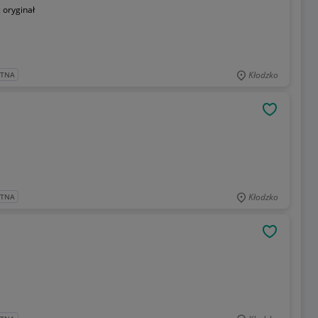
:
oryginał
Kłodzko
ATNA
OBSERWU
Kłodzko
ATNA
OBSERWU