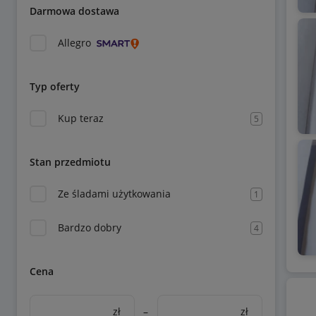
Darmowa dostawa
Allegro
Typ oferty
Kup teraz
5
Stan przedmiotu
Ze śladami użytkowania
1
Bardzo dobry
4
Cena
zł
–
zł