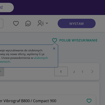
DŹ
WYSTAW
kaj
POLUB WYSZUKIWANIE
Zamknij wskazówkę
oje wyszukiwania do ulubionych.
wią się nowe oferty, wyślemy Ci je
. Ustaw powiadomienia w
ulubionych
waniach
.
Wybierz stronę:
Następna 
z
1
er Vibrograf B800 / Compact 900
OBSERWU