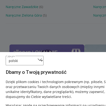
Naręczne Zawadzkie
(6)
Naręczn
Naręczne Zielona Góra
(5)
Naręcz
język
Dbamy o Twoją prywatność
Dzięki plikom cookies i technologiom pokrewnym
(np. piksele, 
oraz przetwarzaniu Twoich danych osobowych
(między innymi
unikalne identyfikatory, dane przeglądarki)
, możemy zapewnić, 
dopasujemy do Ciebie wyświetlane treści.
Wyrażając zgodę na przechowywanie informacji na urządzeniu