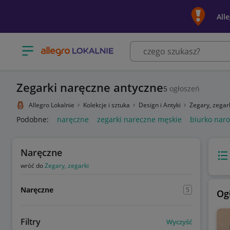
All
Otwórz menu z kategoriami
Zegarki naręczne antyczne
5
ogłoszeń
Allegro Lokalnie
Kolekcje i sztuka
Design i Antyki
Zegary, zegar
Podobne:
naręczne
zegarki nareczne męskie
biurko nar
Naręczne
Wido
wróć do
Zegary, zegarki
Naręczne
5
Og
Filtry
Wyczyść