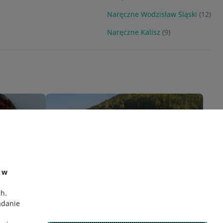
Naręczne Wodzisław Śląski
(12)
Naręczne Kalisz
(9)
e w
ch
.
adanie