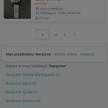
KUP TERAZ
CZĘSTO SPRZEDAJE
SPRZEDAJĄCY: OSOBA PRYWATNA
Pleszew
Wybierz stronę:
Następna strona
z
1
Stan przedmiotu: Naręczne
Bardzo dobry
Używany
Zobacz w innej lokalizacji
"Naręczne"
Naręczne Ostrów Wielkopolski
(6)
Naręczne Kalisz
(9)
Naręczne Syców
(7)
Naręczne Gniezno
(4)