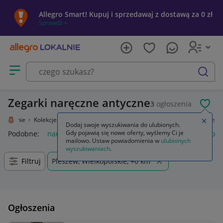
Allegro Smart! Kupuj i sprzedawaj z dostawą za 0 zł
Sprawdź »
Otwórz menu z kategoriami
szukaj
Zegarki naręczne antyczne
3
ogłoszenia
POL
o Lokalnie
Kolekcje i sztuka
Design i Antyki
Zegary, zegarki
Naręczne
Zamkn
Dodaj swoje wyszukiwania do ulubionych.
Gdy pojawią się nowe oferty, wyślemy Ci je
Podobne:
naręczne
zegarki nareczne męskie
biurko naroż
mailowo. Ustaw powiadomienia w
ulubionych
wyszukiwaniach
.
Filtruj
Pleszew, Wielkopolskie, +0 km
Ogłoszenia