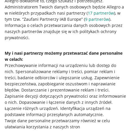
Allegro dokładnie to, czego szukasz i potrzebujesz.
Administratorem Twoich danych osobowych będzie Allegro a
w niektórych przypadkach nasi partnerzy (
17
partnerów
), w
tym tzw. “Zaufani Partnerzy IAB Europe” (
9
partnerów
).
Przydatne informacje
Informacja o celach przetwarzania danych osobowych przez
naszych partnerów znajduje się w ich politykach ochrony
prywatności.
Jak to działa
Napisz do nas
My i nasi partnerzy możemy przetwarzać dane personalne
w celach:
Allegro Gadane dla sprzedających
Przechowywanie informacji na urządzeniu lub dostęp do
Allegro Gadane dla kupujących
nich
.
Spersonalizowane reklamy i treści, pomiar reklam i
treści, badanie odbiorców i ulepszanie usług
.
Zapewnienie
Mapa miejscowości
bezpieczeństwa, zapobieganie oszustwom i naprawianie
błędów
.
Dostarczanie i prezentowanie reklam i treści
.
Informacje prawne
Zapisanie decyzji dotyczących prywatności oraz informowanie
o nich
.
Dopasowanie i łączenie danych z innych źródeł
.
Regulamin
Łączenie różnych urządzeń
.
Identyfikacja urządzeń na
podstawie informacji przesyłanych automatycznie
.
Polityka plików "cookies"
Twoje dane personalne przetwarzamy również w celu
ułatwiania korzystania z naszych stron
Ustawienia plików "cookies"