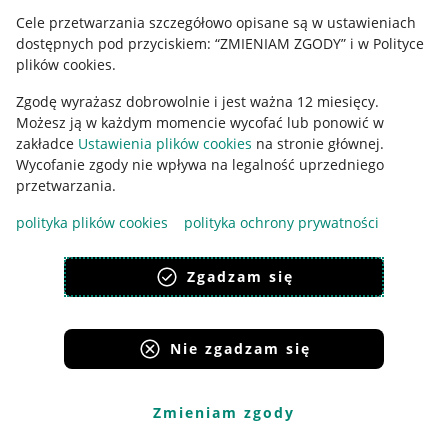
Cele przetwarzania szczegółowo opisane są w ustawieniach
Udostępnianie lokalizacji
dostępnych pod przyciskiem: “ZMIENIAM ZGODY” i w Polityce
Informacje dla Aktu o Usługach Cyfrowych
plików cookies.
Zgodę wyrażasz dobrowolnie i jest ważna 12 miesięcy.
Pobierz aplikację
Możesz ją w każdym momencie wycofać lub ponowić w
zakładce
Ustawienia plików cookies
na stronie głównej.
Wycofanie zgody nie wpływa na legalność uprzedniego
przetwarzania.
polityka plików cookies
polityka ochrony prywatności
Zgadzam się
Nie zgadzam się
Korzystanie z serwisu oznacza akceptację
regulaminu
.
Zmieniam zgody