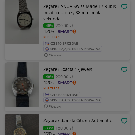
Zegarek ANUA Swiss Made 17 Rubis
OBSE
Incabloc – duży 38 mm, mała
sekunda
200
,00 zł
-40%
120
zł
KUP TERAZ
CZĘSTO SPRZEDAJE
SPRZEDAJĄCY: OSOBA PRYWATNA
Pleszew
Zegarek Exacta 17Jewels
OBSE
200
,00 zł
-40%
120
zł
KUP TERAZ
CZĘSTO SPRZEDAJE
SPRZEDAJĄCY: OSOBA PRYWATNA
Pleszew
Zegarek damski Citizen Automatic
OBSE
180
,00 zł
-33%
120
zł